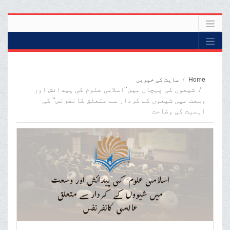
Home
سایٹ کی خبریں
شیعوں کی پہچان میں''اسلامی علوم کی پیدائش اور
وسعت میں شیعوں کے کردار سے متعلق کانفرنس'' کی
اہمیت کی وضاحت