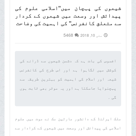
شیعوں کی پہچان میں''اسلامی علوم کی
پیدائش اور وسعت میں شیعوں کے کردار
سے متعلق کانفرنس'' کی اہمیت کی وضاحت
5468
مئی 10, 2018
افسوس کی بات ہے کہ دشمن شیعوں سے ڈرانے کی
کوشش میں لگاہوا ہے اور اس طرح کی کانفرنس
شیعہ اور اسلام کی اہمیت کو بہترین طریقہ سے
پہچنوایا جاسکتا ہے اور یہ موثر بھی ثابت ہوں
گی ۔‌
ملک ایرلنڈ کے دانشور مارٹین مک نے موت میں علوم
اسلامی کی پیدائش اور وسعت میں شیعوں کے کرادار سے