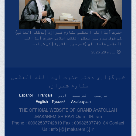
حضرت آیة اللہ العظمی مکارم شیرازی (مدظلہ العالی)
کی طرف سے رہبر معظم انقلاب اسلامی حضرت آیة اللہ
العظمی خامنہ ای (قدس سرہ الشریف) کی شہادت
پرتعزیتی پیغام۔
مارچ 28, 2026
خبرگزاری دفتر حضرت آیت الله العظمی
مکارم شیرازی
فارسـی
العربـیة
اردو
Français
Español
English
Русский
Azərbaycan
THE OFFICIAL WEBSITE OF GRAND AYATOLLAH
MAKAREM SHIRAZI Qom - IR.Iran.
Phone : 00982537742819 Fax : 00982537749184 Contact
Us : info [@] makarem [.] ir