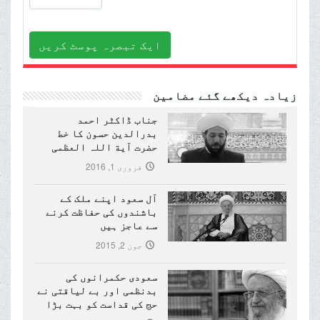
ایک تبصرہ پوسٹ کریں
زیادہ دیکھے گئے مضامین
جناب ڈاکٹر احمد
بدرالدین حسون کا خط
حضرت آیة اللہ العظمی
مکارم شیرازی (دام ظلہ)
فروری 1, 2016
کے نام
آل سعود اپنے ملک کے
باشندوں کی حفاظت کرنے
سے عاجز ہیں
جون 2, 2015
سعودی حکمرانوں کی
بدنظمی اور بے لیاقتی نے
حج کی قداست کو بہت بڑا
نقصان پہنچایا ہے