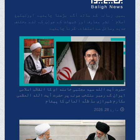
ہمیں زمانہ کے ساتھ آگے بڑھنا چاہئیے اورتبلیغ
اسلام ٬ نشر معارف اور شبهات کے جواب کے لئے مختلف
جدید وسائل سے استفادہ کرنا چاہئیے
حضرت آیت الله سید مجتبی خامنه ای کا انقلاب اسلامی
ایران کے رهبر منتخب هونے پر حضرت آیت الله العظمی
مکارم شیرازی مدّ ظلّه العالی کا پیغام
مارچ 28, 2026