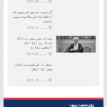
ستمبر 28, 2015
آل سعود حرمین شریفین کے
انتظامات کی صلاحیت نہیں
رکھتے
ستمبر 14, 2015
میدان منی میں دردناک
حادثہ پر آیة اللہ
العظمی مکارم
شیرازی(مدظلہ)کا تعزیتی
ستمبر 25, 2015
پیغام
معظم لہ کی طرف سے زکات
فطرہ کا اعلان
جولائی 16, 2015