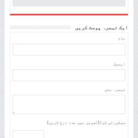
ایک تبصرہ پوسٹ کریں
نام
ایمیل
تبصرہ متن
سیکورٹی کوڈ(تصویر میں عدد درج کریں)