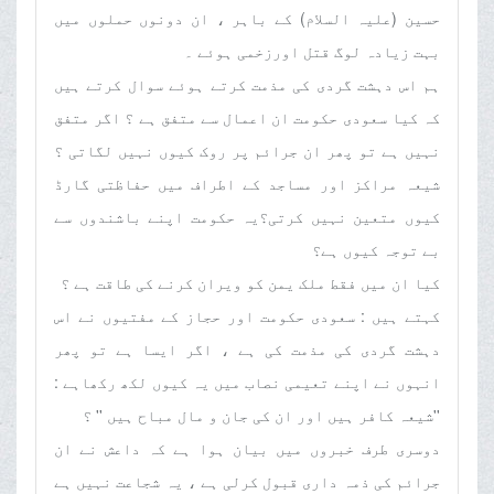
حسین (علیہ السلام) کے باہر ، ان دونوں حملوں میں
بہت زیادہ لوگ قتل اورزخمی ہوئے ۔
ہم اس دہشت گردی کی مذمت کرتے ہوئے سوال کرتے ہیں
کہ کیا سعودی حکومت ان اعمال سے متفق ہے ؟ اگر متفق
نہیں ہے تو پھر ان جرائم پر روک کیوں نہیں لگاتی ؟
شیعہ مراکز اور مساجد کے اطراف میں حفاظتی گارڈ
کیوں متعین نہیں کرتی؟یہ حکومت اپنے باشندوں سے
بے توجہ کیوں ہے؟
کیا ان میں فقط ملک یمن کو ویران کرنے کی طاقت ہے ؟
کہتے ہیں : سعودی حکومت اور حجاز کے مفتیوں نے اس
دہشت گردی کی مذمت کی ہے ، اگر ایسا ہے تو پھر
انہوں نے اپنے تعیمی نصاب میں یہ کیوں لکھ رکھاہے :
''شیعہ کافر ہیں اور ان کی جان و مال مباح ہیں '' ؟
دوسری طرف خبروں میں بیان ہوا ہے کہ داعش نے ان
جرائم کی ذمہ داری قبول کرلی ہے ، یہ شجاعت نہیں ہے