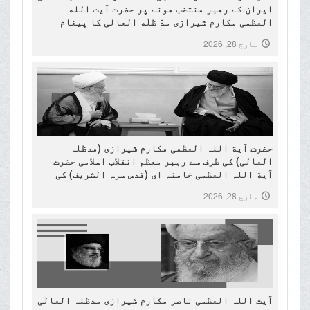
ایران کے رهبر منتخب هونے پر حضرت آیت الله
العظمی مکارم شیرازی مدّ ظلّه العالی کا پیغام
مارچ 28, 2026
حضرت آیة اللہ العظمی مکارم شیرازی (مدظلہ
العالی) کی طرف سے رہبر معظم انقلاب اسلامی حضرت
آیة اللہ العظمی خامنہ ای (قدس سرہ الشریف) کی
شہادت پرتعزیتی پیغام۔
مارچ 28, 2026
آیت اللہ العظمی ناصر مکارم شیرازی مدظلہ العالی