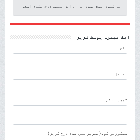
تا کنون هیچ نظری برای این مطلب درج نشده است.
ایک تبصرہ پوسٹ کریں
نام
ایمیل
تبصرہ متن
سیکورٹی کوڈ(تصویر میں عدد درج کریں)