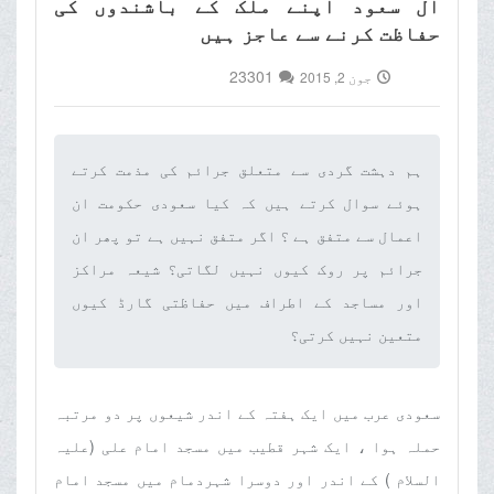
آل سعود اپنے ملک کے باشندوں کی
حفاظت کرنے سے عاجز ہیں
23301
جون 2, 2015
ہم دہشت گردی سے متعلق جرائم کی مذمت کرتے
ہوئے سوال کرتے ہیں کہ کیا سعودی حکومت ان
اعمال سے متفق ہے ؟ اگر متفق نہیں ہے تو پھر ان
جرائم پر روک کیوں نہیں لگاتی؟ شیعہ مراکز
اور مساجد کے اطراف میں حفاظتی گارڈ کیوں
متعین نہیں کرتی؟‌
سعودی عرب میں ایک ہفتہ کے اندر شیعوں پر دو مرتبہ
حملہ ہوا ، ایک شہر قطیب میں مسجد امام علی (علیہ
السلام ) کے اندر اور دوسرا شہردمام میں مسجد امام