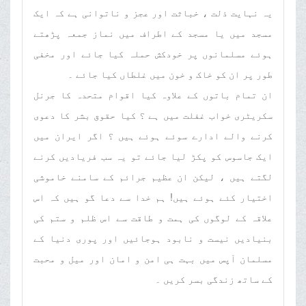
یہ نہایت ذلت ، خباثت اور عجز و ناتوانی ہے کہ ایک
مسجد میں یا مسجد کے اطراف میں نماز جمعہ پڑھتے
ہوئے مسلمانوں پر خودکش حملہ کیا جائے اور مخفی
طور پر ان کو خاک و خون میں غلطاں کیا جائے ۔
ان تمام باتوں کے علاوہ کیا اقوام متحدہ کا جرنل
سکریٹری خواب غفلت میں ہے ؟ کیا حقوق بشر کا دعوی
کرنے والے ادارے سوئے ہوئے ہیں ؟ اگر ایران میں
ایک جاسوس کو پکڑ لیا جائے تو یہ سب فریادیں کرنے
لگتے ہیں ، لیکن ان عظیم جرائم کے سامنے خاموشی
اختیار کئے ہوئے ہیں! ہم خدا سے دعا گو ہیں کہ اس
علاقہ کے لوگوں کی ہمت و طاقت سے اس ظلم و ستم کی
بنیادیں نیست و نابود ہوجائیں اور پوری دنیا کے
مسلمان آپس میں بہت ہی امن و امان اور میل و محبت
کے ساتھ زندگی بسر کریں ۔