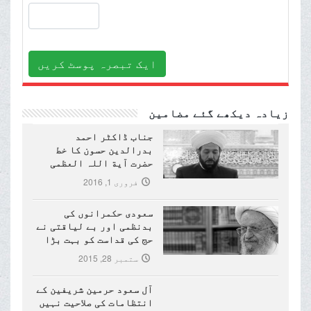
ایک تبصرہ پوسٹ کریں
زیادہ دیکھے گئے مضامین
جناب ڈاکٹر احمد
بدرالدین حسون کا خط
حضرت آیة اللہ العظمی
مکارم شیرازی (دام ظلہ)
فروری 1, 2016
کے نام
سعودی حکمرانوں کی
بدنظمی اور بے لیاقتی نے
حج کی قداست کو بہت بڑا
نقصان پہنچایا ہے
ستمبر 28, 2015
آل سعود حرمین شریفین کے
انتظامات کی صلاحیت نہیں