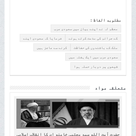
مطلوبه الفاظ :
معظم لہ نے اپنے بیان میں سعودی عرب
کے جرائم کی مذمت کرتے ہوئے
فرمایا کہ سعودی اپنے
ملک کے باشندوں کی حفاظت
کرنے سے عاجز ہیں
سعودی عرب میں ایک ہفتہ میں
شیعوں پر دوبار حملہ ہوا
متعلقہ مواد
حضرت آیت الله سید مجتبی خامنه ای کا انقلاب اسلامی