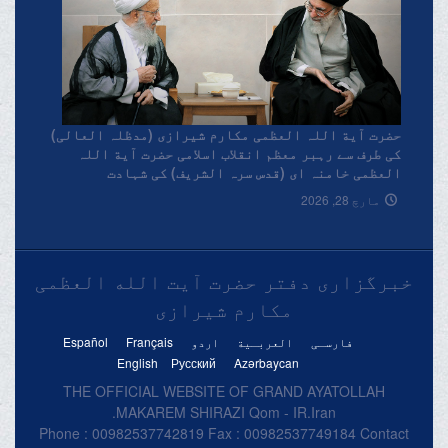
حضرت آیة اللہ العظمی مکارم شیرازی (مدظلہ العالی)
کی طرف سے رہبر معظم انقلاب اسلامی حضرت آیة اللہ
العظمی خامنہ ای (قدس سرہ الشریف) کی شہادت
پرتعزیتی پیغام۔
مارچ 28, 2026
خبرگزاری دفتر حضرت آیت الله العظمی
مکارم شیرازی
فارسـی
العربـیة
اردو
Français
Español
English
Русский
Azərbaycan
THE OFFICIAL WEBSITE OF GRAND AYATOLLAH
MAKAREM SHIRAZI Qom - IR.Iran.
Phone : 00982537742819 Fax : 00982537749184 Contact