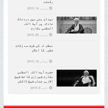
رکھتے
ستمبر 14, 2015
میدان منی میں دردناک
حادثہ پر آیة اللہ
العظمی مکارم
شیرازی(مدظلہ)کا تعزیتی
ستمبر 25, 2015
پیغام
معظم لہ کی طرف سے زکات
فطرہ کا اعلان
جولائی 16, 2015
حضرت آیت اللہ العظمی
مکارم شیرازی کا خط شیح
الازہر جناب شیخ ڈاکٹر
احمد طیب کے نام
اگست 6, 2015