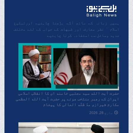
ہمیں زمانہ کے ساتھ آگے بڑھنا چاہئیے اورتبلیغ
اسلام ٬ نشر معارف اور شبهات کے جواب کے لئے مختلف
جدید وسائل سے استفادہ کرنا چاہئیے
حضرت آیت الله سید مجتبی خامنه ای کا انقلاب اسلامی
ایران کے رهبر منتخب هونے پر حضرت آیت الله العظمی
مکارم شیرازی مدّ ظلّه العالی کا پیغام
مارچ 28, 2026