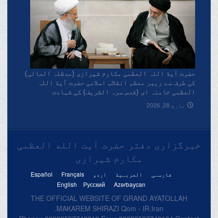
حضرت آیة اللہ العظمی مکارم شیرازی (مدظلہ العالی)
کی طرف سے رہبر معظم انقلاب اسلامی حضرت آیة اللہ
العظمی خامنہ ای (قدس سرہ الشریف) کی شہادت
پرتعزیتی پیغام۔
مارچ 28, 2026
خبرگزاری دفتر حضرت آیت الله العظمی
مکارم شیرازی
فارسـی
العربـیة
اردو
Français
Español
English
Русский
Azərbaycan
THE OFFICIAL WEBSITE OF GRAND AYATOLLAH
MAKAREM SHIRAZI Qom - IR.Iran.