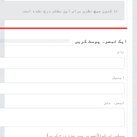
تا کنون هیچ نظری برای این مطلب درج نشده است.
ایک تبصرہ پوسٹ کریں
نام
ایمیل
تبصرہ متن
سیکورٹی کوڈ(تصویر میں عدد درج کریں)