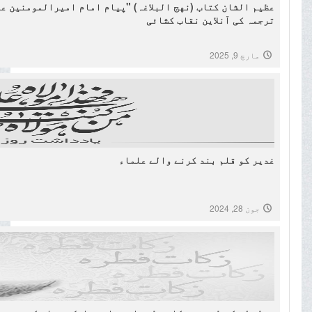
عظیم الشان کتاب (نهج البلاغہ) "پیام امام امیرالمومنین عل
ترجمہ کی آنلاین نقاب کشائی
مارچ 9, 2025
غدیر کو قلم بند کرنے والے علماء
جون 28, 2024