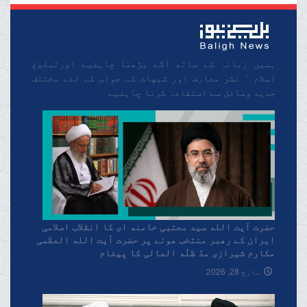
ہمیں زمانہ کے ساتھ آگے بڑھنا چاہئیے اورتبلیغ
اسلام ٬ نشر معارف اور شبهات کے جواب کے لئے مختلف
جدید وسائل سے استفادہ کرنا چاہئیے
حضرت آیت الله سید مجتبی خامنه ای کا انقلاب اسلامی
ایران کے رهبر منتخب هونے پر حضرت آیت الله العظمی
مکارم شیرازی مدّ ظلّه العالی کا پیغام
مارچ 28, 2026