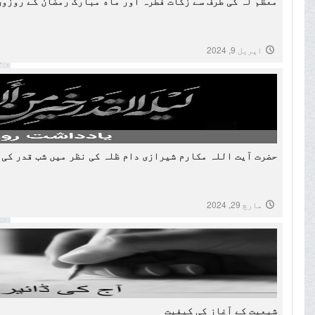
معظم لہ کی طرف سے زکات فطرہ اور ماه مبارک رمضان کے روزوں 
اپریل 9, 2024
حضرت آیت اللہ مکارم شیرازی دام ظلہ کی نظر میں شب قدر کی 
مارچ 29, 2024
شیعیت کے آغاز کی کیفیت