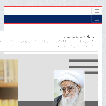
Home
سایٹ کی خبریں
حضرت آیة اللہ العظمی صافی گلپایگانی (قدس سرہ) کے انتقا
مکارم شیرازی کا تعزیت نامہ