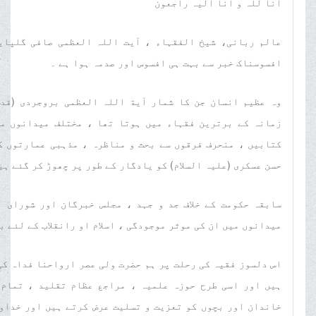
انا للہ و انا الیہ راجعون
عالم ربانی، شیخ الفقہاء ، آیت اللہ العظمی صافی گلپایگ
افسوسناک خبر سے بہت ہی افسوس اور صدمہ ہوا ہے ۔
وہ عظیم انسان جن کا شمار آیة اللہ العظمی بروجردی (قدس
زمانہ کے برترین فقہاء میں ہوتا تھا ، مختلف میدانوں می
کتابیں ، منحرف فرقوں سے بحث و مناظرہ ، مذہبی عمارتوں ک
حسن عسکری (علیہ السلام) کو یادگار کے طور پر چھوڑ کر گئے ہی
سابقہ حکومت کے خلاف جد و جہد ، مجلس خبرگان اور شورای 
میدانوں میں ان کی موثر موجودگی ، اسلام او رانقلاب کے لئے ب
اس دلسوز فقیہ کی رحلت پر ہم حضرت ولی عصر ارواحنا فداہ کی
ہیں اور اسی طرح حوزہ علمیہ ، مراجع عظام تقلید ، تمام 
خاندان اور بچوں کو تعزیت و تسلیت عرض کرتے ہیں اور خداو