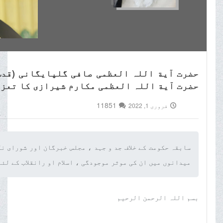
حضرت آیة اللہ العظمی صافی گلپایگانی (قدس 
حضرت آیة اللہ العظمی مکارم شیرازی کا تعز
11851
فروری 1, 2022
سابقہ حکومت کے خلاف جد و جہد ، مجلس خبرگان اور شورای ن
میدانوں میں ان کی موثر موجودگی ، اسلام او رانقلاب کے لئے
بسم اللہ الرحمن الرحیم