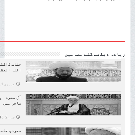
زیادہ دیکھے گئے مضامین
جناب ڈاکٹر
اللہ العظم
فروری 1, 2016
آل سعود اپ
عاجز ہیں
جون 2, 2015
سعودی حکمر