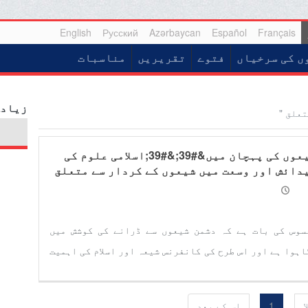
English
Русский
Azərbaycan
Español
Français
ں کی سرخیاں
فتوے
تقریریں
مناسبات
زیادہ
تعلق "
شیعوں کی پہچان میں&#39;&#39;اسلامی علوم کی
دائش اور وسعت میں شیعوں کے کردار سے متعلق
س&#39;&#39; کی اہمیت کی وضاحت
سوس کی بات ہے کہ دشمن شیعوں سے ڈرانے کی کوشش میں
اہوا ہے اور اس طرح کی کانفرنس شیعہ اور اسلام کی اہمیت
 بہترین طریقہ سے پہچنوایا جاسکتا ہے اور یہ موثر بھی
بت ہوں گی ۔
ا
1
اس کے بعد