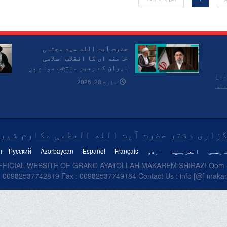
حضرت آیت الله سید مجتبی
خامنه ای کا انقلاب اسلامی
ایران کے رهبر منتخب هونے پر
لیغ
حضرت آیت الله العظمی مکارم
مارچ 28, 2026
تلف
شیرازی مدّ ظلّه العالی کا
پیغام
زاری دفتر حضرت آیت الله العظمی مکارم شیر
ارسـی
العربـیة
اردو
Français
Español
Azərbaycan
Русский
h
FICIAL WEBSITE OF GRAND AYATOLLAH MAKAREM SHIRAZI Qom - I
 00982537742819 Fax : 00982537749184 Contact Us : info [@] makare