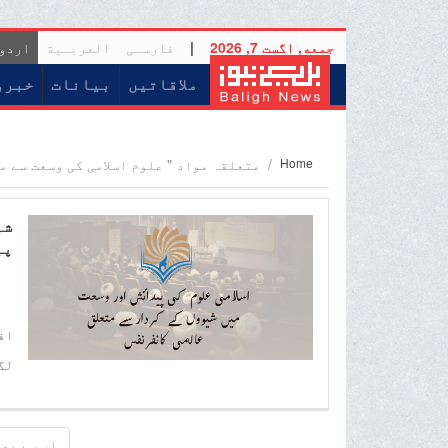
جمعه, اگست 7, 2026
|
فارسـی
العربـیة
اردو
(current)
ملاقاتیں
بیانات
خبرو
Home
متعلقہ مواد " علوم اسلامی کی وسعت سے م
پی
کانفرن
اف
لگ
کو
ثا
اس سے پهل