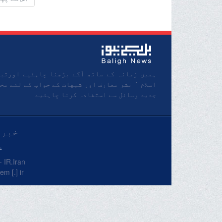
ہمیں زمانہ کے ساتھ آگے بڑھنا چاہئیے اورتب
اسلام ٬ نشر معارف اور شبهات کے جواب کے لئے مخ
جدید وسائل سے استفادہ کرنا چاہئیے
خبرگ
ف
R.Iran.
m [.] ir