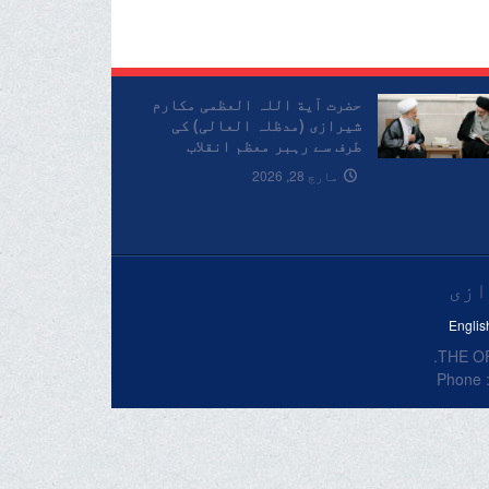
حضرت آیة اللہ العظمی مکارم
شیرازی (مدظلہ العالی) کی
طرف سے رہبر معظم انقلاب
اسلامی حضرت آیة اللہ العظمی
مارچ 28, 2026
خامنہ ای (قدس سرہ الشریف)
کی شہادت پرتعزیتی پیغام۔
ازی
Englis
THE OF
Phone :