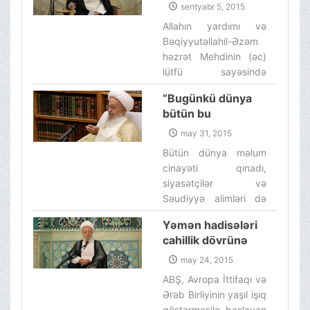
cənabları
vəhhabilər bütün
sentyabr 5, 2015
tərəfindən fiqhin
müsəlmanlara qarşı
Allahın yardımı və
ali mühazirələrinə
çıxıblar.‌ ‌
Bəqiyyutəllahil-Əzəm
(“Müzaribə” babı)
həzrət Mehdinin (əc)
start verilir.
lütfü sayəsində
Ayətullah əl-üzma
“Bugünkü dünya
Məkarim Şirazi
bütün bu
cənablarının fiqhin ali
cinayətlərlə bəşər
mühazirələri sentyabr
may 31, 2015
tarixinin ən pis
ayının 6-dan, bazar
Bütün dünya məlum
dövrüdür.”
günündən etibarən,
cinayəti qınadı,
Allahın izni ilə başlanır.‌
siyasətçilər və
‌
Səudiyyə alimləri də
mövzunu qınaq
Yəmən hadisələri
obyektinə çevirdi.
cahillik dövrünə
Amma bəşərin nə
dönüşdür. Qərbin
qədər xəbərsiz və
may 24, 2015
“insan hüquqları”
sadə olduğunu güman
ABŞ, Avropa İttifaqı və
şüarına
edirlər?!‌ ‌
Ərəb Birliyinin yaşıl işıq
aldanmayaq!
göstərməsilə başlayan