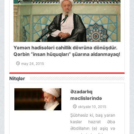
Yəmən hadisələri cahillik dövrünə dönüşdür.
Qərbin “insan hüquqları” şüarına aldanmayaq!
may 24, 2015
Nitqlər
Əzadarlıq
məclislərində
siyasi cinah və
oktyabr 10, 2015
partiya
Şübhəsiz ki, baş yaran
mövzularına yer
kəslər həzrət Əba
verilməsin.
Əbdillahın (ə) aşiq və