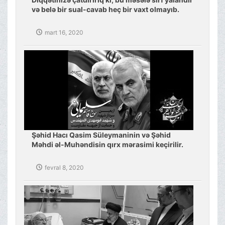
və belə bir sual-cavab heç bir vaxt olmayıb.
mart 16, 2020
Şəhid Hacı Qasim Süleymaninin və Şəhid
Məhdi əl-Muhəndisin qırx mərasimi keçirilir.
fevral 8, 2020