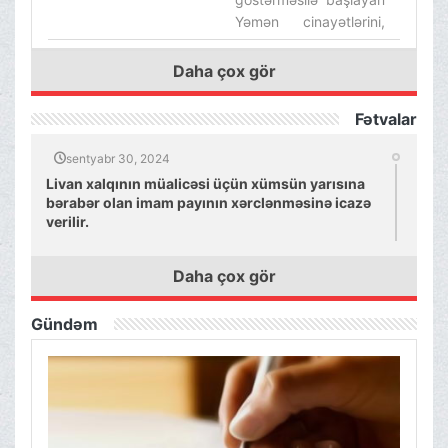
Yəmən cinayətlərini,
cahillik və barbarlıq
dövrünə qayıdışın
Daha çox gör
nümunə və şahidi bildi.‌
Fətvalar
sentyabr 30, 2024
Livan xalqının müalicəsi üçün xümsün yarısına
bərabər olan imam payının xərclənməsinə icazə
verilir.
Daha çox gör
Gündəm