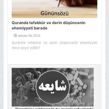
Quranda təfəkkür və dərin düşüncənin
əhəmiyyəti barədə
dekabr 28, 2023
Quranda təfəkkür və dərin düşüncənin əhəmiyyəti
necə qeyd edilib?
Diqqətinizə çatdırırıq ki, bu məsələ sırf yalandır