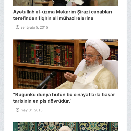
Ayətullah əl-üzma Məkarim Şirazi cənabları
tərəfindən fiqhin ali mühazirələrinə
(“Müzaribə” babı) start verilir.
sentyabr 5, 2015
“Bugünkü dünya bütün bu cinayətlərlə bəşər
tarixinin ən pis dövrüdür.”
may 31, 2015