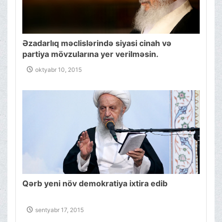
Əzadarlıq məclislərində siyasi cinah və
partiya mövzularına yer verilməsin.
oktyabr 10, 2015
Qərb yeni növ demokratiya ixtira edib
sentyabr 17, 2015