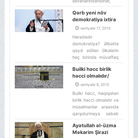
sevərlərindəndirlər,
lakin hazırkı şəraitdə
Qərb yeni növ
bu əməl Əhli-beyt (ə)
demokratiya ixtira
məktəbinə zərbə vurur
edib
və mən özüm onun
sentyabr 17, 2015
mənfi təsirlərini
Haradadır
görmüşəm.‌
demokratiya? Əlbəttə
qeyd edilən ölkələrin
heç birində müvəffəq
olmayacaqlar, amma
Builki həcc birlik
bu yeni ixtira və
həcci olmalıdır/
addımları, qərblilərin
Müsəlmanlar
demokratiya
sentyabr 8, 2015
həmişəkindən
şüarlarında nə qədər
Builki həcc, həqiqətən
daha artıq müttəfiq
yalançı olduqlarını
birlik həcci olmalıdır və
olmalıdırlar
göstərir.‌
müsəlmanlar arasında
qarşıdurmaya səbəb
olan hallardan
Ayətullah əl-üzma
çəkinilməlidir. Ona
Məkarim Şirazi
görə ki, ekstremist