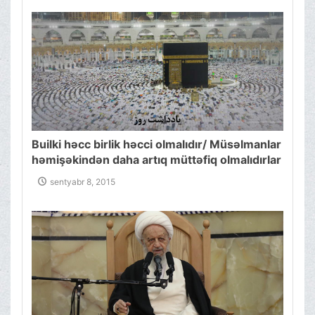
Builki həcc birlik həcci olmalıdır/ Müsəlmanlar
həmişəkindən daha artıq müttəfiq olmalıdırlar
sentyabr 8, 2015