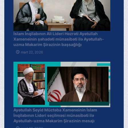
İslam İnqilabının Ali Lideri Həzrəti Ayətullah
Xameneinin şəhadəti münasibəti ilə Ayətullah-
uzma Məkarim Şirazinin başsağlığı
mart 22, 2026
Ayətullah Seyid Müctəba Xameneinin İslam
İnqilabının Lideri seçilməsi münasibəti ilə
Ayətullah-uzma Məkarim Şirazinin mesajı