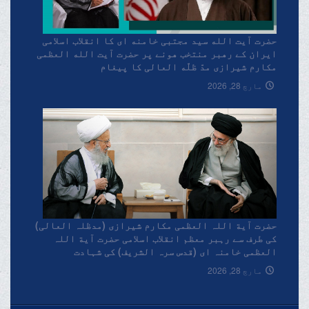
حضرت آیت الله سید مجتبی خامنه ای کا انقلاب اسلامی
ایران کے رهبر منتخب هونے پر حضرت آیت الله العظمی
مکارم شیرازی مدّ ظلّه العالی کا پیغام
مارچ 28, 2026
حضرت آیة اللہ العظمی مکارم شیرازی (مدظلہ العالی)
کی طرف سے رہبر معظم انقلاب اسلامی حضرت آیة اللہ
العظمی خامنہ ای (قدس سرہ الشریف) کی شہادت
پرتعزیتی پیغام۔
مارچ 28, 2026