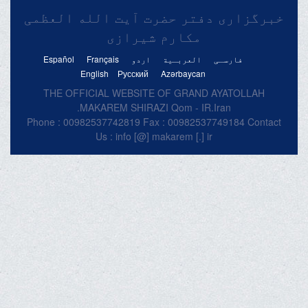
خبرگزاری دفتر حضرت آیت الله العظمی
مکارم شیرازی
فارسـی
العربـیة
اردو
Français
Español
English
Русский
Azərbaycan
THE OFFICIAL WEBSITE OF GRAND AYATOLLAH
MAKAREM SHIRAZI Qom - IR.Iran.
Phone : 00982537742819 Fax : 00982537749184 Contact
Us : info [@] makarem [.] ir