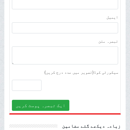
ایمیل
تبصرہ متن
سیکورٹی کوڈ(تصویر میں عدد درج کریں)
ایک تبصرہ پوسٹ کریں
زیادہ دیکھے گئے مضامین