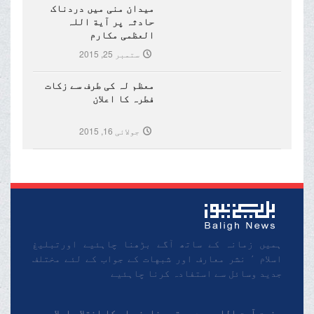
میدان منی میں دردناک
حادثہ پر آیة اللہ
العظمی مکارم
شیرازی(مدظلہ)کا تعزیتی
ستمبر 25, 2015
پیغام
معظم لہ کی طرف سے زکات
فطرہ کا اعلان
جولائی 16, 2015
ہمیں زمانہ کے ساتھ آگے بڑھنا چاہئیے اورتبلیغ
اسلام ٬ نشر معارف اور شبهات کے جواب کے لئے مختلف
جدید وسائل سے استفادہ کرنا چاہئیے