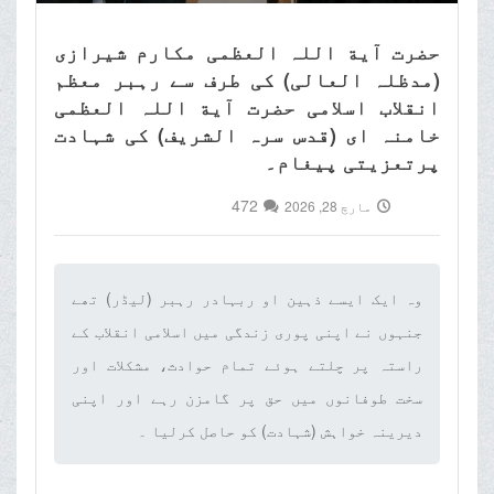
حضرت آیة اللہ العظمی مکارم شیرازی
(مدظلہ العالی) کی طرف سے رہبر معظم
انقلاب اسلامی حضرت آیة اللہ العظمی
خامنہ ای (قدس سرہ الشریف) کی شہادت
پرتعزیتی پیغام۔
472
مارچ 28, 2026
وہ ایک ایسے ذہین او ربہادر رہبر (لیڈر) تھے
جنہوں نے اپنی پوری زندگی میں اسلامی انقلاب کے
راستہ پر چلتے ہوئے تمام حوادث، مشکلات اور
سخت طوفانوں میں حق پر گامزن رہے اور اپنی
دیرینہ خواہش (شہادت) کو حاصل کرلیا ۔‌