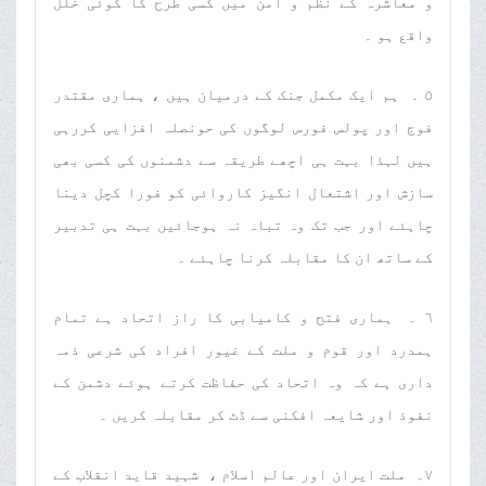
و معاشرہ کے نظم و امن میں کسی طرح کا کوئی خلل
واقع ہو ۔
٥ ۔ ہم ایک مکمل جنک کے درمیان ہیں ، ہماری مقتدر
فوج اور پولس فورس لوگوں کی حونصلہ افزایی کررہی
ہیں لہذا بہت ہی اچھے طریقہ سے دشمنوں کی کسی بھی
سازش اور اشتعال انگیز کاروائی کو فورا کچل دینا
چاہئے اور جب تک وہ تباہ نہ ہوجائیں بہت ہی تدبیر
کے ساتھ ان کا مقابلہ کرنا چاہئے ۔
٦ ۔ ہماری فتح و کامیابی کا راز اتحاد ہے تمام
ہمدرد اور قوم و ملت کے غیور افراد کی شرعی ذمہ
داری ہے کہ وہ اتحاد کی حفاظت کرتے ہوئے دشمن کے
نفوذ اور شایعہ افکنی سے ڈٹ کر مقابلہ کریں ۔
٧۔ ملت ایران اور عالم اسلام ، شہید قاید انقلاب کے