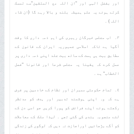
اور بفضل الہی اور ''ان اللہ مع المتقین''سے تمسک
کرتے ہوئے یہ علم ہمیشہ بلند و بالا رہے گا (ان شاء
اللہ) ۔
٣۔ اب مجلس خبرگان رہبری کی اہم ذمہ داری کا وقت
آگیا ہے تاکہ اسلامی جمہوریہ ایران کے قانون کے
مطابق بہت ہی ہمت کے ساتھ بہت جلد اپنی ذمہ داری پر
عمل کرے کہ یقینا یہ مجلس شرعا اور قانونا ''فصل
الخطاب'' ہے ۔
٤۔ تمام حکومتی ممبران اور نظام کے خادمین پر فرض
ہے کہ وہ اپنی ہوشمند تدبیر اور ہدف کو مدنظر
رکھتے ہوئے اپنے فرائض کو پورا کریں جو اسی دن کے
لئے منصوبہ بندی کی گئی تھی ۔ لہذا ملک کے معاملات
کو آگے بڑھائیں اوراجازت نہ دیں کہ لوگوں کی زندگی