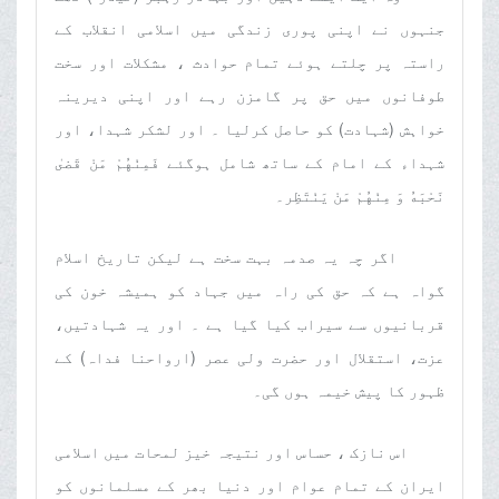
جنہوں نے اپنی پوری زندگی میں اسلامی انقلاب کے
راستہ پر چلتے ہوئے تمام حوادث ، مشکلات اور سخت
طوفانوں میں حق پر گامزن رہے اور اپنی دیرینہ
خواہش (شہادت) کو حاصل کرلیا ۔ اور لشکر شہدا، اور
شہداء کے امام کے ساتھ شامل ہوگئے فَمِنْهُمْ مَنْ قَضىٰ
نَحْبَهُ وَ مِنْهُمْ مَنْ يَنْتَظِر۔
اگر چہ یہ صدمہ بہت سخت ہے لیکن تاریخ اسلام
گواہ ہے کہ حق کی راہ میں جہاد کو ہمیشہ خون کی
قربانیوں سے سیراب کیا گیا ہے ۔ اور یہ شہادتیں،
عزت، استقلال اور حضرت ولی عصر (ارواحنا فداہ) کے
ظہور کا پیش خیمہ ہوں گی۔
اس نازک ، حساس اور نتیجہ خیز لمحات میں اسلامی
ایران کے تمام عوام اور دنیا بھر کے مسلمانوں کو