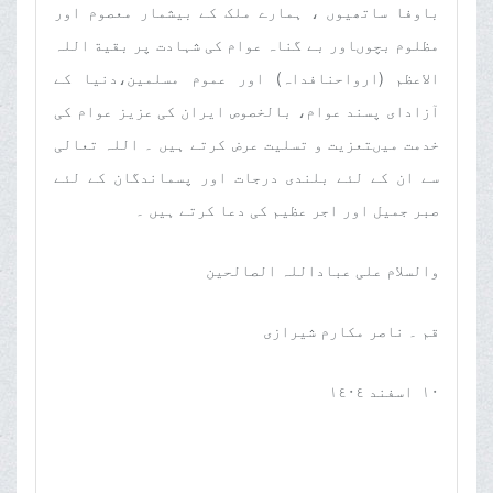
باوفا ساتھیوں ، ہمارے ملک کے بیشمار معصوم اور
مظلوم بچوںاور بے گناہ عوام کی شہادت پر بقیة اللہ
الاعظم (ارواحنافداہ) اور عموم مسلمین،دنیا کے
آزادای پسند عوام، بالخصوص ایران کی عزیز عوام کی
خدمت میںتعزیت و تسلیت عرض کرتے ہیں ۔ اللہ تعالی
سے ان کے لئے بلندی درجات اور پسماندگان کے لئے
صبر جمیل اور اجر عظیم کی دعا کرتے ہیں ۔
والسلام علی عباداللہ الصالحین
قم ۔ ناصر مکارم شیرازی
١٠ اسفند ١٤٠٤