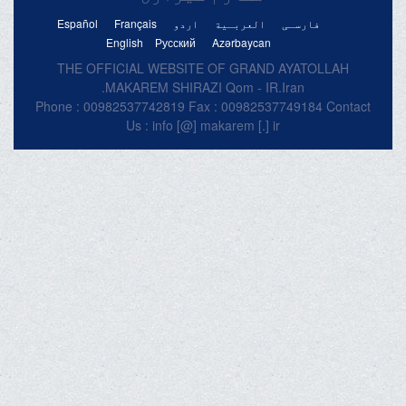
پرتعزیتی پیغام۔
مارچ 28, 2026
خبرگزاری دفتر حضرت آیت الله العظمی
مکارم شیرازی
فارسـی
العربـیة
اردو
Français
Español
English
Русский
Azərbaycan
THE OFFICIAL WEBSITE OF GRAND AYATOLLAH
MAKAREM SHIRAZI Qom - IR.Iran.
Phone : 00982537742819 Fax : 00982537749184 Contact
Us : info [@] makarem [.] ir