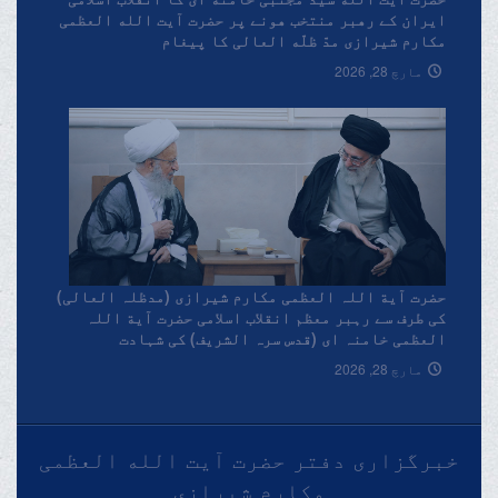
حضرت آیت الله سید مجتبی خامنه ای کا انقلاب اسلامی
ایران کے رهبر منتخب هونے پر حضرت آیت الله العظمی
مکارم شیرازی مدّ ظلّه العالی کا پیغام
مارچ 28, 2026
حضرت آیة اللہ العظمی مکارم شیرازی (مدظلہ العالی)
کی طرف سے رہبر معظم انقلاب اسلامی حضرت آیة اللہ
العظمی خامنہ ای (قدس سرہ الشریف) کی شہادت