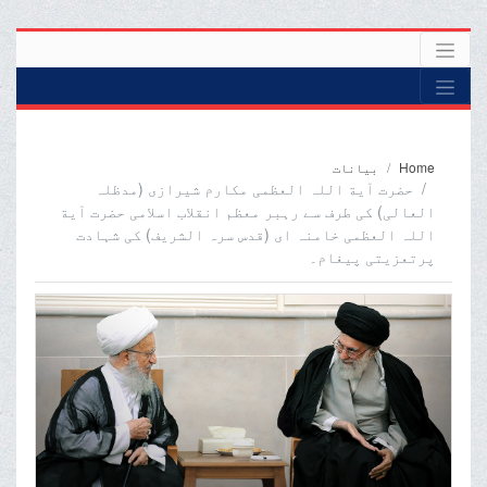
Home
بیانات
حضرت آیة اللہ العظمی مکارم شیرازی (مدظلہ
العالی) کی طرف سے رہبر معظم انقلاب اسلامی حضرت آیة
اللہ العظمی خامنہ ای (قدس سرہ الشریف) کی شہادت
پرتعزیتی پیغام۔