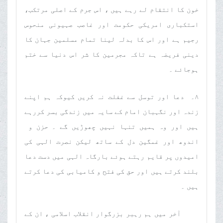
خون کا انتقام لے رہے ہیں ، اس جرم کے اصلی مرتکب،
استکباری امریکی حکومت اور غاصب صہیونی منحوس
رجیم ہے اور اس کا بدلہ لینا تمام مسلمین جہان کا
دینی فریضہ ہے تاکہ مجرمین کا شر اس دنیا سے ختم
ہوجائے ۔
٨۔ دعا اور توسل سے غفلت نہ کریں کیوکہ ہم اپنے
زندہ اور نگہبان امام کے سایہ میں زندگی بسر کررہے
ہیں اور وہ ہمیں تنہا نہیں چھوڑیں گے ۔ حزن و
اندوھ اور غمگین دل کے ساتھ لیکن نصرت الہی کی
امیدوں پر قایم رہتے ہوئے بارگاہ الہی میں دست دعا
بلند کرتے ہیں اور حق کی فتح و کامیابی کی دعا کرتے
ہیں ۔
آخر میں ہم رہبر بزرگوار انقلاب اسلامی ، ان کے