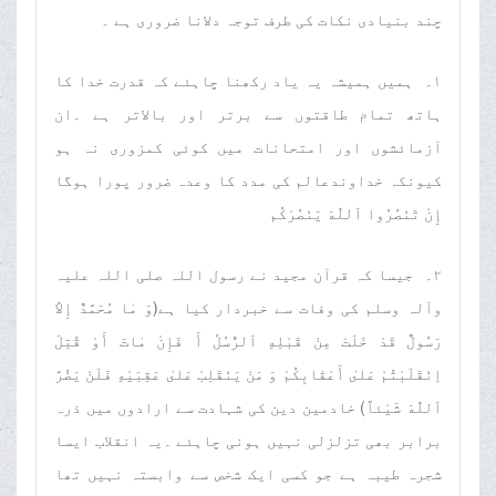
چند بنیادی نکات کی طرف توجہ دلانا ضروری ہے ۔
١۔ ہمیں ہمیشہ یہ یاد رکھنا چاہئے کہ قدرت خدا کا
ہاتھ تمام طاقتوں سے برتر اور بالاتر ہے ۔ان
آزمائشوں اور امتحانات میں کوئی کمزوری نہ ہو
کیونکہ خداوندعالم کی مدد کا وعدہ ضرور پورا ہوگا
إِنْ تَنْصُرُوا اَللّٰهَ يَنْصُرْكُم
٢۔ جیسا کہ قرآن مجید نے رسول اللہ صلی اللہ علیہ
وآلہ وسلم کی وفات سے خبردار کیا ہے(وَ مٰا مُحَمَّدٌ إِلاّٰ
رَسُولٌ قَدْ خَلَتْ مِنْ قَبْلِهِ اَلرُّسُلُ أَ فَإِنْ مٰاتَ أَوْ قُتِلَ
اِنْقَلَبْتُمْ عَلىٰ أَعْقٰابِكُمْ وَ مَنْ يَنْقَلِبْ عَلىٰ عَقِبَيْهِ فَلَنْ يَضُرَّ
اَللّٰهَ شَيْئاً) خادمین دین کی شہادت سے ارادوں میں ذرہ
برابر بھی تزلزلی نہیں ہونی چاہئے ۔یہ انقلاب ایسا
شجرہ طیبہ ہے جو کسی ایک شخص سے وابستہ نہیں تھا