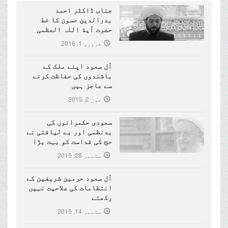
جناب ڈاکٹر احمد
بدرالدین حسون کا خط
حضرت آیة اللہ العظمی
مکارم شیرازی (دام ظلہ)
فروری 1, 2016
کے نام
آل سعود اپنے ملک کے
باشندوں کی حفاظت کرنے
سے عاجز ہیں
جون 2, 2015
سعودی حکمرانوں کی
بدنظمی اور بے لیاقتی نے
حج کی قداست کو بہت بڑا
نقصان پہنچایا ہے
ستمبر 28, 2015
آل سعود حرمین شریفین کے
انتظامات کی صلاحیت نہیں
رکھتے
ستمبر 14, 2015