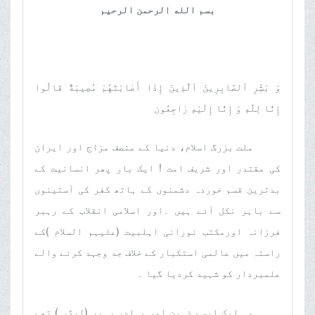
بسم الله الرحمن الرحیم
وَ بَشِّرِ اَلصّٰابِرِينَ اَلَّذِينَ إِذٰا أَصٰابَتْهُمْ مُصِيبَةٌ قٰالُوا
إِنّٰا لِلّٰهِ وَ إِنّٰا إِلَيْهِ رٰاجِعُون
ملت بزرگ اسلام، دنیا کے منصف مزاج اور ایران
کی مقتدر اور شریف امت ! ایک بار پھر انسانیت کے
بدترین قسم خوردہ دشمنوں کے ہاتھ کفر کی آستینوں
سے باہر نکل آئے ہیں ۔اور اسلامی انقلاب کے رہبر
فرزانہ اورمکتب نورانی اہلبیت (علیہم السلام )کے
راستہ میں عالمی استکبار کے خلاف جد وجہد کرنے والے
علمبردار کو شہید کردیا گیا ۔
وہ ایک ایسے ذہین اور بہادر رہبر (لیڈر ) تھے