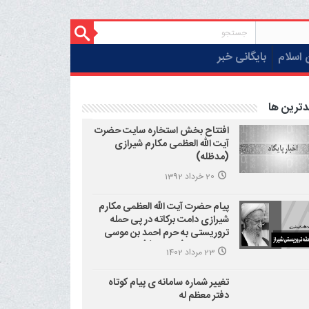
 اسلام
بایگانی خبر
دترین ها
افتتاح بخش استخاره سایت حضرت
آیت الله العظمی مکارم شیرازی
(مدظله)
20 خرداد 1392
پیام حضرت آیت الله العظمی مکارم
شیرازی دامت برکاته در پی حمله
تروریستی به حرم احمد بن موسی
علیه السلام (شاهچراغ)
23 مرداد 1402
تغییر شماره سامانه ی پیام کوتاه
دفتر معظم له