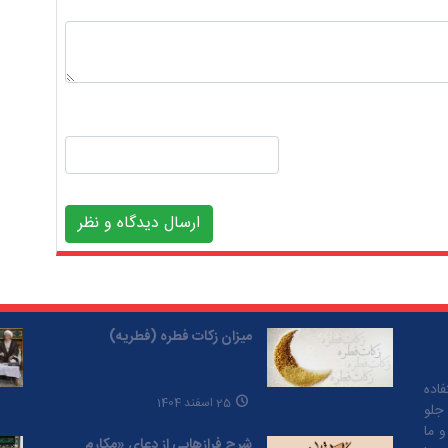
ارسال دیدگاه و نظر
میزان زکات فطره (فطریه)
اده
25 اسفند 1404
 جلو
و ما
شرح فرازهایی از دعای «مکارم