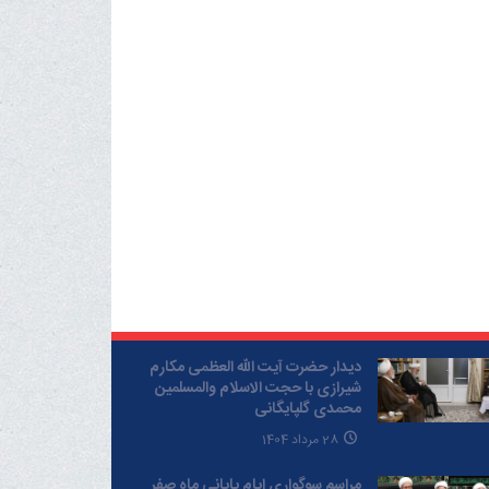
دیدار حضرت آیت الله العظمی مکارم
شیرازی با حجت الاسلام والمسلمین
محمدی گلپایگانی
28 مرداد 1404
مراسم سوگواری ایام پایانی ماه صفر