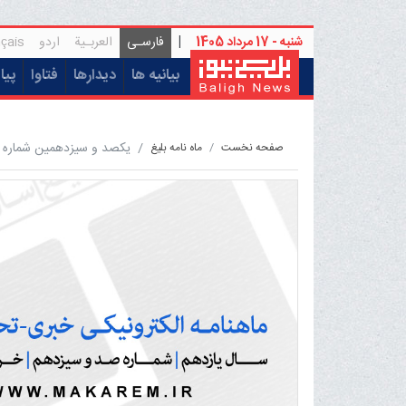
شنبه - 17 مرداد 1405
|
فارسـی
العربـیة
اردو
çais
(current)
بیانیه ها
دیدارها
فتاوا
پیا
یکصد و سیزدهمین شماره ما
صفحه نخست
ماه نامه بلیغ