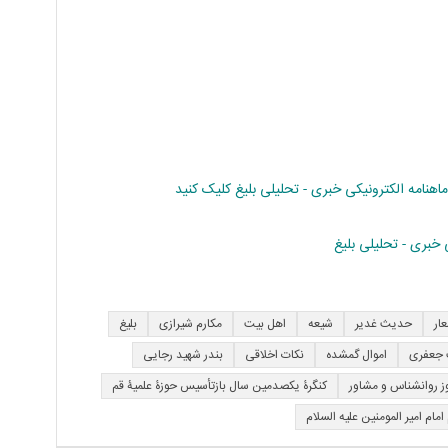
امه الکترونیکی خبری - تحلیلی بلیغ کلیک کنید
خبری - تحلیلی بلیغ
ار
حدیث غدیر
شیعه
اهل بیت
مکارم شیرازی
بلیغ
جعفری
اموال گمشده
نکات اخلاقی
بندر شهید رجایی
ز روانشناس و مشاور
کنگرۀ یکصدمین سال بازتأسیس حوزۀ علمیۀ قم
 امام امیر المومنین علیه السلام