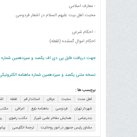
- معارف اسلامی
محبت اهل بیت علیهم السلام در اشعار فردوسی
- احکام شرعی
احکام اموال گمشده (لقطه)
جهت دریافت فایل پی دی اف یکصد و سیزدهمین شماره ماهن
نسخه متنی یکصد و سیزدهمین شماره ماهنامه الکترونیکی 
برچسب ها :
اهل سنت
محبت
عرفان
استاندار قم
لقطه
اشع
شهردار تهران
فردوسی
ماهنامه بلیغ
اعرافی
مکتب 
بندرعباس
همایش مفاخر علمی شیراز
مکتب رضوی
رو
مشاور رئیس جمهور در امور روحانیت
ترجمۀ انگلیسی
پیام