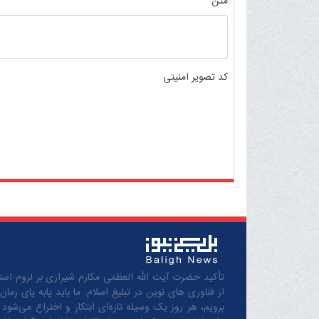
متن
کد تصویر امنیتی
تأکید حضرت آیت الله العظمی مکارم شیرازی بر لزوم استف
از فناوری های نوین در تبلیغ اسلام: ما باید پابه پای زمان
برویم، هر روز یک وسیله تازه‌ای ابتکار و اختراع می‌شود 