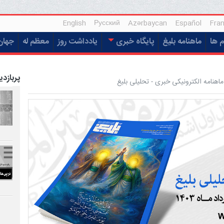
English
Русский
Azərbaycan
Español
Fran
م ها
ماهنامه بلیغ
پایگاه خبری
یادداشت روز
معظم له
جهان
پربازدی
هنامه الکترونیکی خبری - تحلیلی بلیغ