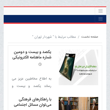
مطالب مرتبط با " شهردار تهران "
صفحه نخست
یکصد و بیست و دومین
شماره ماهنامه الکترونیکی
خبری - تحلیلی بلیغ
به اطلاع مخاطبین عزیز می
رساند یکصد و بیست و
دومین شماره ماهنامه
با راهکارهای فرهنگی
الکترونیکی خبری - تحلیلی
می‌توان مسائل اجتماعی
بلیغ (اسفند 1404) منتشر شد