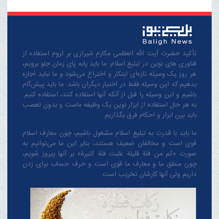
مسؤولان بیش از پیش در
جهت حل مشکلات بویژه
مشکلات اقتصادی مردم
بکاهند
تأکید حضرت آیت الله العظمی مکارم شیرازی بر لزوم استفاده از
فناوری های نوین در تبلیغ اسلام: ما باید پابه پای زمان جلو برویم،
هر روز یک وسیله تازه‌ای ابتکار و اختراع می‌شود و ما نباید اجازه
بدهیم که این وسیله فقط در اختیار دیگران باشد. ما باید پیش‌گام
باشیم و این وسیله را قبل از آنکه آنها استفاده کنند، استفاده کنیم.
به هر حال استفاده از ابزار نوین یک وظیفه ماست و بدون تعصب
باید بین ابزار و احکام فرق بگذاریم.
ما باید با قدرت به تبلیغ اسلام مشغول باشیم، چون معارف اسلام
قوی است و مخالفان ضعیف هستند، بنابر این ما می‌توانیم به
صورت «کم من فئة قلیلة غلبت فئة کثیرة» بر آنها پیروز شویم،
چون منطق‌ ما و معارف ‌ما قوی است و حرف حساب برای زدن
داریم ولی آنها کارشان تخریب است.