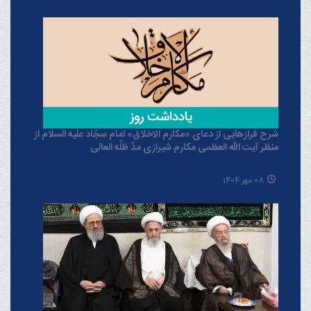
شرح فرازهایی از دعای «مکارم الاخلاق» امام سجّاد علیه السلام از
منظر آیت الله العظمی مکارم شیرازی مدّ ظلّه العالی
08 مهر 1404