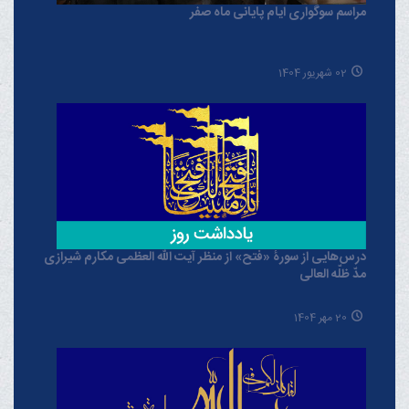
مراسم سوگواری ایام پایانی ماه صفر
02 شهریور 1404
درس‌هایی از سورۀ «فتح» از منظر آیت الله العظمی مکارم شیرازی
مدّ ظلّه العالی
20 مهر 1404