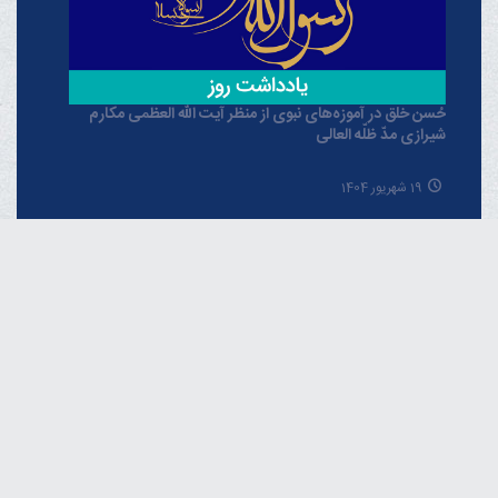
حُسن خلق در آموزه‌های نبوی از منظر آیت الله العظمی مکارم
شیرازی مدّ ظلّه العالی
19 شهریور 1404
خبرگزاری دفتر حضرت آیت الله العظمی مکارم
شیرازی
فارسـی
العربـیة
اردو
Français
Español
English
Русский
Azərbaycan
THE OFFICIAL WEBSITE OF GRAND AYATOLLAH
MAKAREM SHIRAZI Qom - IR.Iran.
Phone : 00982537742819 Fax : 00982537749184 Contact
Us : info [@] makarem [.] ir