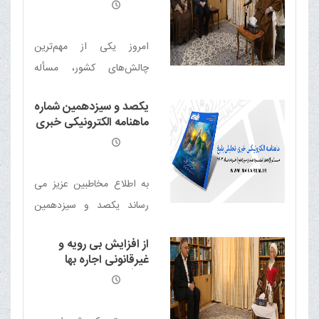
را مدیریت کرد
امروز یکی از مهم‌ترین
چالش‌های کشور، مسأله
اقتصاد است و هر اقدامی که
یکصد و سیزدهمین شماره
در جهت کاهش فشارهای
ماهنامه الکترونیکی خبری
معیشتی مردم صورت گیرد،
- تحلیلی بلیغ
اقدامی ارزشمند و شایسته
تقدیر خواهد بود.
به اطلاع مخاطبین عزیز می
رساند یکصد و سیزدهمین
شماره ماهنامه الکترونیکی
از افزایش بی رویه و
خبری - تحلیلی بلیغ (خرداد
غیرقانونی اجاره بها
1404) منتشر شد
جلوگیری شود