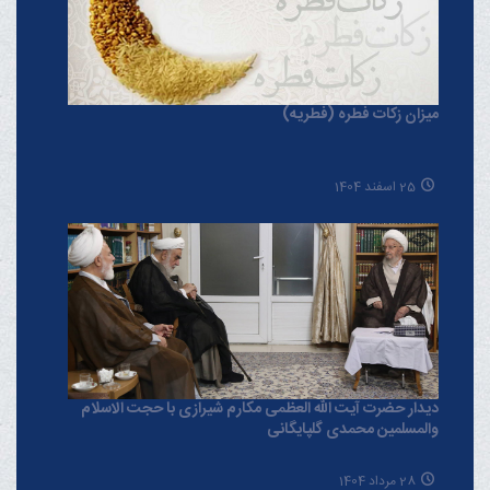
میزان زکات فطره (فطریه)
25 اسفند 1404
دیدار حضرت آیت الله العظمی مکارم شیرازی با حجت الاسلام
والمسلمین محمدی گلپایگانی
28 مرداد 1404