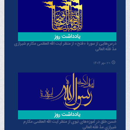
درس‌هایی از سورۀ «فتح» از منظر آیت الله العظمی مکارم شیرازی
مدّ ظلّه العالی
20 مهر 1404
حُسن خلق در آموزه‌های نبوی از منظر آیت الله العظمی مکارم
شیرازی مدّ ظلّه العالی