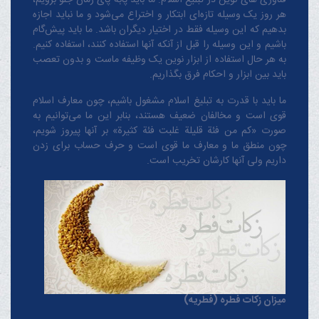
فناوری های نوین در تبلیغ اسلام: ما باید پابه پای زمان جلو برویم،
هر روز یک وسیله تازه‌ای ابتکار و اختراع می‌شود و ما نباید اجازه
بدهیم که این وسیله فقط در اختیار دیگران باشد. ما باید پیش‌گام
باشیم و این وسیله را قبل از آنکه آنها استفاده کنند، استفاده کنیم.
به هر حال استفاده از ابزار نوین یک وظیفه ماست و بدون تعصب
باید بین ابزار و احکام فرق بگذاریم.
ما باید با قدرت به تبلیغ اسلام مشغول باشیم، چون معارف اسلام
قوی است و مخالفان ضعیف هستند، بنابر این ما می‌توانیم به
صورت «کم من فئة قلیلة غلبت فئة کثیرة» بر آنها پیروز شویم،
چون منطق‌ ما و معارف ‌ما قوی است و حرف حساب برای زدن
داریم ولی آنها کارشان تخریب است.
میزان زکات فطره (فطریه)