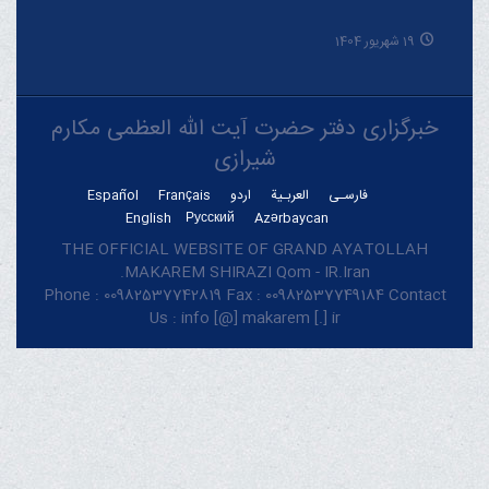
19 شهریور 1404
خبرگزاری دفتر حضرت آیت الله العظمی مکارم
شیرازی
فارسـی
العربـیة
اردو
Français
Español
English
Русский
Azərbaycan
THE OFFICIAL WEBSITE OF GRAND AYATOLLAH
MAKAREM SHIRAZI Qom - IR.Iran.
Phone : 00982537742819 Fax : 00982537749184 Contact
Us : info [@] makarem [.] ir