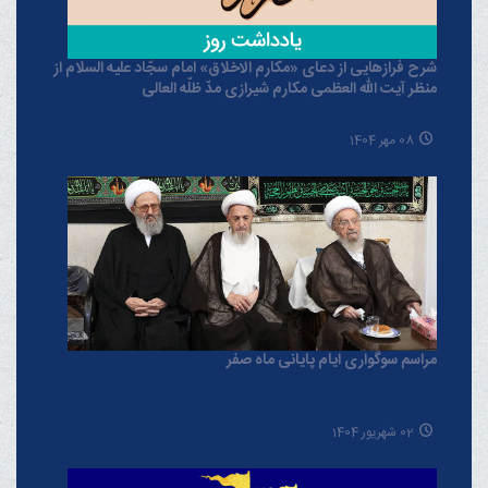
شرح فرازهایی از دعای «مکارم الاخلاق» امام سجّاد علیه السلام از
منظر آیت الله العظمی مکارم شیرازی مدّ ظلّه العالی
08 مهر 1404
مراسم سوگواری ایام پایانی ماه صفر
02 شهریور 1404