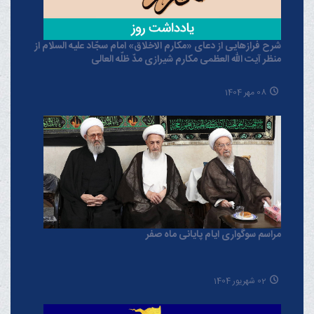
شرح فرازهایی از دعای «مکارم الاخلاق» امام سجّاد علیه السلام از
منظر آیت الله العظمی مکارم شیرازی مدّ ظلّه العالی
08 مهر 1404
مراسم سوگواری ایام پایانی ماه صفر
02 شهریور 1404