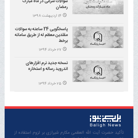
سوالات شرعی در ماه مبارک
رمضان
14 اردیبهشت 1398
پاسخگویی 24 ساعته به سوالات
مقلدین معظم له از طریق سامانه
برخط
27 خرداد 1394
نسخه جدید نرم افزارهای
اندروید رساله و استخاره
25 خرداد 1394
تأکید حضرت آیت الله العظمی مکارم شیرازی بر لزوم استفاده از