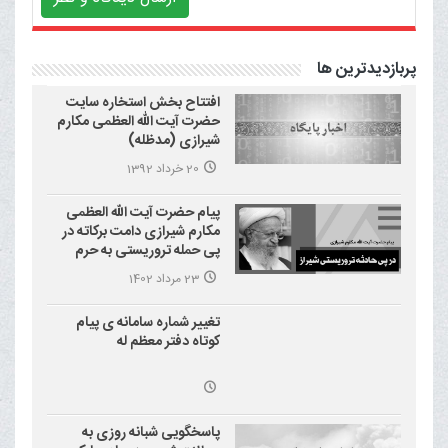
پربازدیدترین ها
افتتاح بخش استخاره سایت
حضرت آیت الله العظمی مکارم
شیرازی (مدظله)
20 خرداد 1392
پیام حضرت آیت الله العظمی
مکارم شیرازی دامت برکاته در
پی حمله تروریستی به حرم
احمد بن موسی علیه السلام
23 مرداد 1402
(شاهچراغ)
تغییر شماره سامانه ی پیام
کوتاه دفتر معظم له
پاسخگویی شبانه روزی به