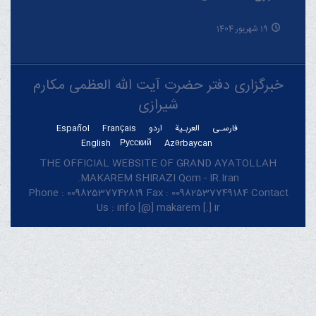
19 شهریور 1404
خبرگزاری دفتر حضرت آیت الله العظمی مکارم
شیرازی
فارسـی
العربـیة
اردو
Français
Español
English
Русский
Azərbaycan
THE OFFICIAL WEBSITE OF GRAND AYATOLLAH
MAKAREM SHIRAZI Qom - IR.Iran.
Phone : 00982537742819 Fax : 00982537749184 Contact
Us : info [@] makarem [.] ir