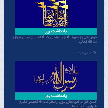
درس‌هایی از سورۀ «فتح» از منظر آیت الله العظمی مکارم شیرازی
مدّ ظلّه العالی
20 مهر 1404
حُسن خلق در آموزه‌های نبوی از منظر آیت الله العظمی مکارم
شیرازی مدّ ظلّه العالی