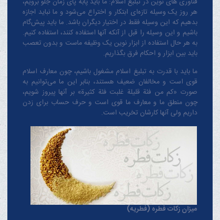
فناوری های نوین در تبلیغ اسلام: ما باید پابه پای زمان جلو برویم،
هر روز یک وسیله تازه‌ای ابتکار و اختراع می‌شود و ما نباید اجازه
بدهیم که این وسیله فقط در اختیار دیگران باشد. ما باید پیش‌گام
باشیم و این وسیله را قبل از آنکه آنها استفاده کنند، استفاده کنیم.
به هر حال استفاده از ابزار نوین یک وظیفه ماست و بدون تعصب
باید بین ابزار و احکام فرق بگذاریم.
ما باید با قدرت به تبلیغ اسلام مشغول باشیم، چون معارف اسلام
قوی است و مخالفان ضعیف هستند، بنابر این ما می‌توانیم به
صورت «کم من فئة قلیلة غلبت فئة کثیرة» بر آنها پیروز شویم،
چون منطق‌ ما و معارف ‌ما قوی است و حرف حساب برای زدن
داریم ولی آنها کارشان تخریب است.
میزان زکات فطره (فطریه)