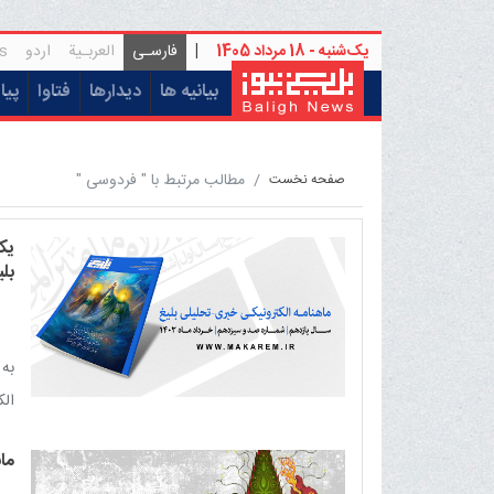
یک‌شنبه - 18 مرداد 1405
|
فارسـی
العربـیة
اردو
s
(current)
بیانیه ها
دیدارها
فتاوا
پیا
مطالب مرتبط با " فردوسی "
صفحه نخست
یک
بلی
به 
الکت
ما