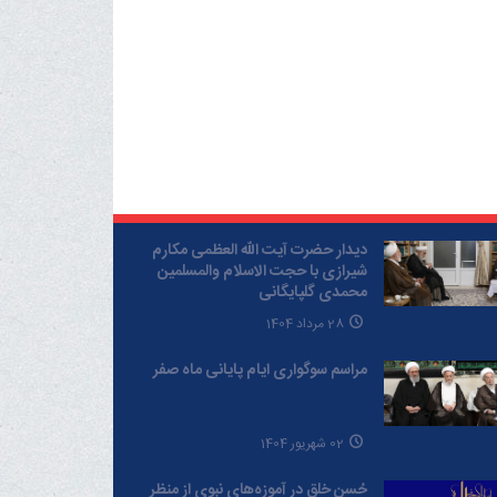
دیدار حضرت آیت الله العظمی مکارم
شیرازی با حجت الاسلام والمسلمین
محمدی گلپایگانی
28 مرداد 1404
مراسم سوگواری ایام پایانی ماه صفر
02 شهریور 1404
حُسن خلق در آموزه‌های نبوی از منظر