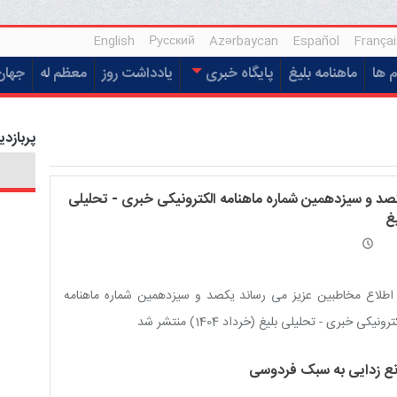
English
Русский
Azərbaycan
Español
Françai
م ها
ماهنامه بلیغ
پایگاه خبری
یادداشت روز
معظم له
جهان
پربازدی
صد و سیزدهمین شماره ماهنامه الکترونیکی خبری - تحلیلی
غ
اطلاع مخاطبین عزیز می رساند یکصد و سیزدهمین شماره ماهنامه
رونیکی خبری - تحلیلی بلیغ (خرداد 1404) منتشر شد
نع زدایی به سبک فردوسی