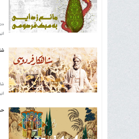
«دي
انب
شا
شا
انب
حم