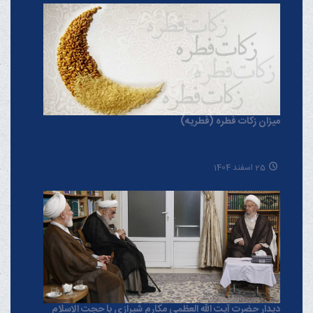
میزان زکات فطره (فطریه)
25 اسفند 1404
دیدار حضرت آیت الله العظمی مکارم شیرازی با حجت الاسلام