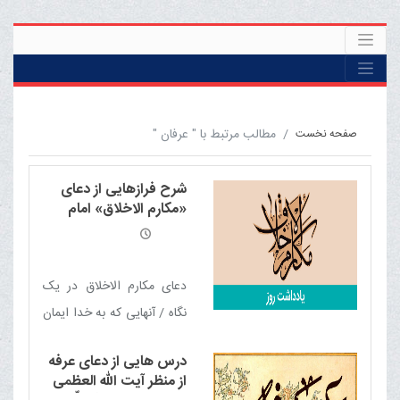
مطالب مرتبط با " عرفان "
صفحه نخست
شرح فرازهایی از دعای
«مکارم الاخلاق» امام
سجّاد علیه السلام از منظر
آیت الله العظمی مکارم
شیرازی مدّ ظلّه العالی
دعای مکارم الاخلاق در یک
نگاه / آنهایی که به خدا ایمان
دارند / بهترین نسخۀ زندگی
درس هایی از دعای عرفه
/ قدرت مثبت اندیشی / نه
از منظر آیت الله العظمی
ظالم باش، نه مظلوم / مقابله