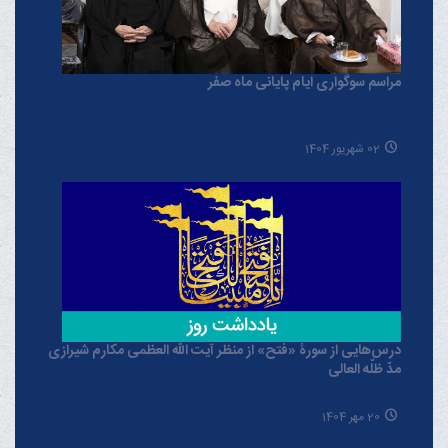
مراسم سوگواری ایام پایانی ماه صفر
02 شهریور 1404
درس‌هایی از سورۀ «فتح» از منظر آیت الله العظمی مکارم شیرازی
مدّ ظلّه العالی
20 مهر 1404