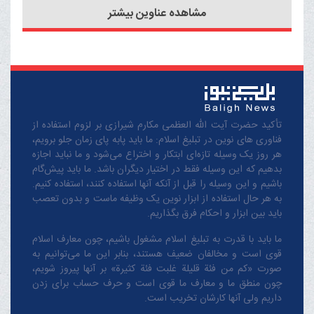
مشاهده عناوین بیشتر
مضامین دعای کمیل تدبر
داشته باشیم
تأکید حضرت آیت الله العظمی مکارم شیرازی بر لزوم استفاده از
فناوری های نوین در تبلیغ اسلام: ما باید پابه پای زمان جلو برویم،
هر روز یک وسیله تازه‌ای ابتکار و اختراع می‌شود و ما نباید اجازه
بدهیم که این وسیله فقط در اختیار دیگران باشد. ما باید پیش‌گام
باشیم و این وسیله را قبل از آنکه آنها استفاده کنند، استفاده کنیم.
به هر حال استفاده از ابزار نوین یک وظیفه ماست و بدون تعصب
باید بین ابزار و احکام فرق بگذاریم.
ما باید با قدرت به تبلیغ اسلام مشغول باشیم، چون معارف اسلام
قوی است و مخالفان ضعیف هستند، بنابر این ما می‌توانیم به
صورت «کم من فئة قلیلة غلبت فئة کثیرة» بر آنها پیروز شویم،
چون منطق‌ ما و معارف ‌ما قوی است و حرف حساب برای زدن
داریم ولی آنها کارشان تخریب است.