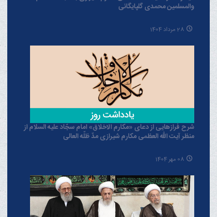
والمسلمین محمدی گلپایگانی
28 مرداد 1404
شرح فرازهایی از دعای «مکارم الاخلاق» امام سجّاد علیه السلام از
منظر آیت الله العظمی مکارم شیرازی مدّ ظلّه العالی
08 مهر 1404