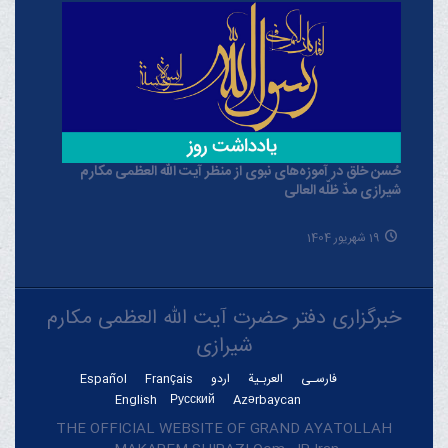
حُسن خلق در آموزه‌های نبوی از منظر آیت الله العظمی مکارم
شیرازی مدّ ظلّه العالی
19 شهریور 1404
خبرگزاری دفتر حضرت آیت الله العظمی مکارم
شیرازی
فارسـی
العربـیة
اردو
Français
Español
English
Русский
Azərbaycan
THE OFFICIAL WEBSITE OF GRAND AYATOLLAH