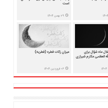
است
29 بهمن 1404
ال ماه شوّال برای
میزان زکات فطره (فطریه)
ه العظمی مکارم شیرازی
06 فروردین 1404