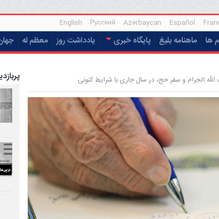
English
Русский
Azərbaycan
Español
Fran
م ها
ماهنامه بلیغ
پایگاه خبری
یادداشت روز
معظم له
جهان
پربازدی
الله الحرام و سفر حج، در سال جاری با شرایط کنونی