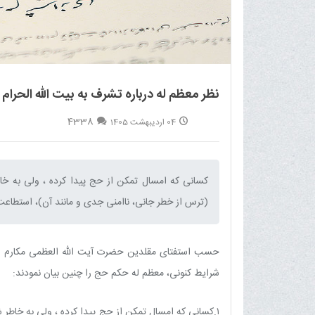
نظر معظم له درباره تشرف به بیت الله الحرام
4338
04 اردیبهشت 1405
کسانی که امسال تمکن از حج پیدا کرده ، ولی به خ
(ترس از خطر جانی، ناامنی جدی و مانند آن)، استطاعت
حسب استفتای مقلدین حضرت آیت الله العظمی مکارم شیرا
شرایط کنونی، معظم له حکم حج را چنین بیان نمودند:
۱.کسانی که امسال تمکن از حج پیدا کرده ، ولی به خاط