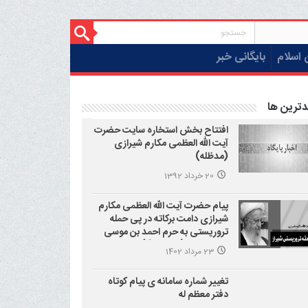
 اسلام
بایگانی خبر
دترین ها
افتتاح بخش استخاره سایت حضرت
آیت الله العظمی مکارم شیرازی
(مدظله)
20 خرداد 1392
پیام حضرت آیت الله العظمی مکارم
شیرازی دامت برکاته در پی حمله
تروریستی به حرم احمد بن موسی
علیه السلام (شاهچراغ)
23 مرداد 1402
تغییر شماره سامانه ی پیام کوتاه
دفتر معظم له