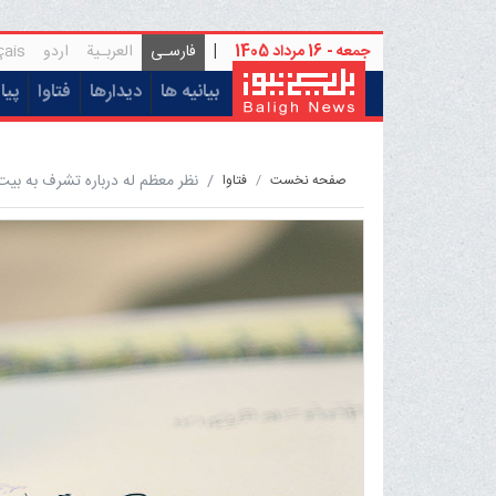
جمعه - 16 مرداد 1405
|
فارسـی
العربـیة
اردو
çais
(current)
بیانیه ها
دیدارها
فتاوا
پیا
نظر معظم له درباره تشرف به بیت 
صفحه نخست
فتاوا