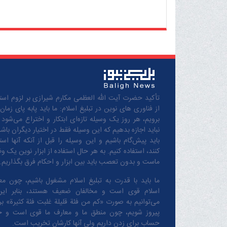
تأکید حضرت آیت الله العظمی مکارم شیرازی بر لزوم استف
از فناوری های نوین در تبلیغ اسلام: ما باید پابه پای زمان
برویم، هر روز یک وسیله تازه‌ای ابتکار و اختراع می‌شود 
نباید اجازه بدهیم که این وسیله فقط در اختیار دیگران باشد
باید پیش‌گام باشیم و این وسیله را قبل از آنکه آنها است
کنند، استفاده کنیم. به هر حال استفاده از ابزار نوین یک و
ماست و بدون تعصب باید بین ابزار و احکام فرق بگذاریم.
ما باید با قدرت به تبلیغ اسلام مشغول باشیم، چون مع
اسلام قوی است و مخالفان ضعیف هستند، بنابر این
می‌توانیم به صورت «کم من فئة قلیلة غلبت فئة کثیرة» بر 
پیروز شویم، چون منطق‌ ما و معارف ‌ما قوی است و 
حساب برای زدن داریم ولی آنها کارشان تخریب است.