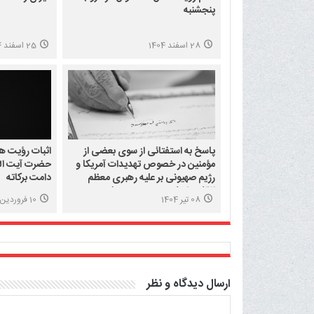
پنجشنبه
28 اسفند 1404
25 اسفند 1404
پاسخ به استفتائی از سوی بعضی از
اثبات رؤیت هل
مؤمنین در خصوص تهدیدات آمریکا و
حضرت آیت الل
رژیم صهیونی بر علیه رهبری معظم
دامت برکاته
انقلاب اسلامی و مرجعیت شیعه
08 تیر 1404
10 فروردین 1404
ارسال دیدگاه و نظر