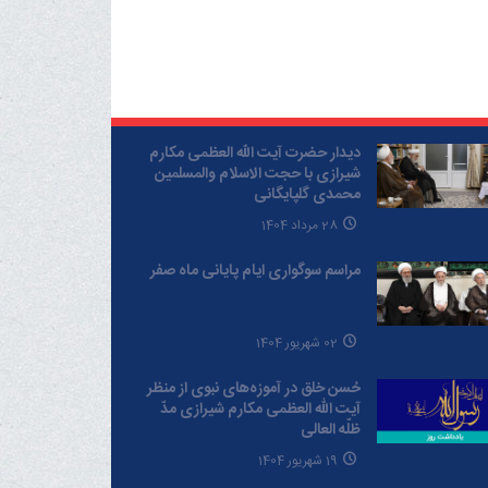
دیدار حضرت آیت الله العظمی مکارم
شیرازی با حجت الاسلام والمسلمین
محمدی گلپایگانی
28 مرداد 1404
مراسم سوگواری ایام پایانی ماه صفر
02 شهریور 1404
حُسن خلق در آموزه‌های نبوی از منظر
آیت الله العظمی مکارم شیرازی مدّ
ظلّه العالی
19 شهریور 1404