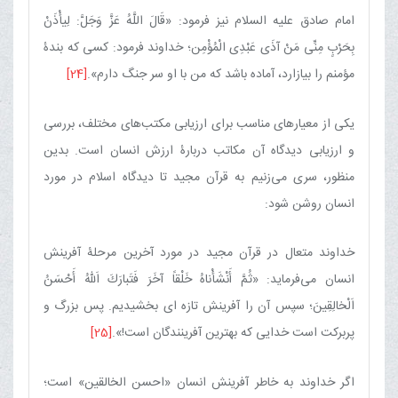
امام صادق علیه السلام نیز فرمود: «قَالَ اللَّهُ عَزَّ وَجَلَّ: لِیأْذَنْ
بِحَرْبٍ مِنِّی مَنْ آذَی عَبْدِی الْمُؤْمِن؛ خداوند فرمود: كسی كه بندۀ
مؤمنم را بیازارد، آماده باشد كه من با او سر جنگ دارم».
[24]
یكی از معیارهای مناسب برای ارزیابی مكتب‌های مختلف، بررسی
و ارزیابی دیدگاه آن مكاتب دربارۀ ارزش انسان است. بدین
منظور، سری می‌زنیم به قرآن مجید تا دیدگاه اسلام در مورد
انسان روشن شود:
خداوند متعال در قرآن مجید در مورد آخرین مرحلۀ آفرینش
انسان می‌فرماید: «ثُمَّ أَنْشَأْناهُ خَلْقاً آخَرَ فَتَبارَكَ اَللّهُ أَحْسَنُ
اَلْخالِقِینَ‌؛ سپس آن را آفرینش تازه ای بخشیدیم. پس بزرگ و
پربركت است خدایی كه بهترین آفرینندگان است!».
[25]
اگر خداوند به خاطر آفرینش انسان «احسن الخالقین» است؛