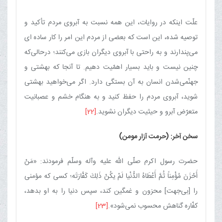
علّت اینكه در روایات، این همه نسبت به آبروی مردم تأكید و
توصیه شده، این است كه بعضی از مردم این امر را كار ساده ای
می‌پندارند و به راحتی با آبروی دیگران بازی می‌كنند؛ درحالی‌كه
چنین نیست و باید بسیار اهمّیت دهیم. تا آنجا كه بهشتی و
جهنّمی‌شدن انسان به آن بستگی دارد. اگر می‌خواهید بهشتی
شوید، آبروی مردم را حفظ كنید و به هنگام خشم و عصبانیت
متعرّض آبرو و حیثیت دیگران نشوید.
[22]
سخن آخر: (حرمت آزار مومن)
حضرت رسول اكرم صلّی الله علیه وآله وسلّم فرمودند: «مَنْ
أَحْزَنَ مُؤْمِناً ثُمَّ أَعْطَاهُ الدُّنْیا لَمْ یكُنْ ذَلِكَ كَفَّارَتَه؛ كسی كه مؤمنی
را [بی‌جهت] محزون و غمگین كند، سپس دنیا را به او بدهد،
كفّاره گناهش محسوب نمی‌شود».
[23]