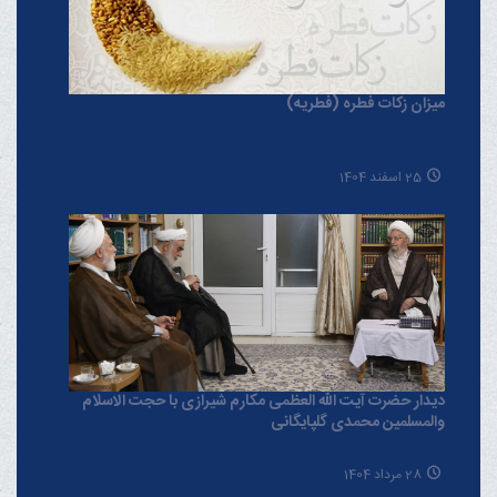
میزان زکات فطره (فطریه)
25 اسفند 1404
دیدار حضرت آیت الله العظمی مکارم شیرازی با حجت الاسلام
والمسلمین محمدی گلپایگانی
28 مرداد 1404