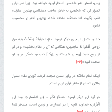
پس، انسان هم «احسن المخلوقین» خواهد بود؛ زیرا نمی‌توان
تصوّر كرد كه شخصی به خاطر ساخت دستگاهی بهترین سازنده
لقب بگیرد، امّا دستگاه ساخته شده، بهترین اختراع محسوب
نشود.
خدای متعال در جای دیگر فرمود: «فَإِذا سَوَّیتُهُ وَنَفَخْتُ فِیهِ مِنْ
رُوحِی فَقَعُوا لَهُ ساجِدِینَ‌؛ هنگامی كه آن را نظام بخشیدم و در او
از روح خود [روحی شایسته و بزرگ] دمیدم، همگی برای او
سجده كنید!»
[26]
اینكه تمام ملائكه در برابر انسان سجده كردند، گویای مقام بسیار
والای انسان از منظر قرآن كریم است.
در آیه ای دیگر فرمود: «سَخَّرَ لَكُمْ ما فِی اَلسَّماواتِ وَما فِی
اَلْأَرْضِ‌؛ خداوند آنچه را در آسمان‌ها و زمین است، مسخّر شما