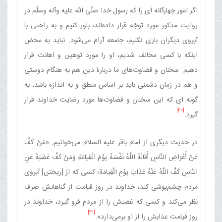
اگر امور چهارگانه ای را كه رسول خدا صلّی الله علیه وآله وسلّم در
روایت مذكور مورد توجّه قرار داده‌اند، باور كنیم و به راحتی با
آبروی دیگران بازی نكنیم، جامعه آرام می‌شود. نباید به محض
اینكه با كسی مخالف شدیم، او را مورد توهین و اهانت قرار
دهیم. سخنان و قضاوت‌های ما دربارۀ دینِ هم به هنگام دوستی
و هم در زمان دشمنی باید بر اساس منطق و به اندازه باشد، به
گونه ای كه این سخنان و قضاوت‌ها مورد رضایت خداوند قرار
[20]
گیرد.
در حدیث دیگری از امام باقر علیه السلام می‌خوانیم: «مَنْ كَفَّ
عَنْ أَعْرَاضِ النَّاسِ أَقَالَهُ اللَّهُ نَفْسَهُ یوْمَ الْقِیامَةِ وَمَنْ كَفَّ غَضَبَهُ عَنِ
النَّاسِ كَفَّ اللَّهُ عَنْهُ عَذَابَ یوْمِ الْقِیامَة؛ كسی كه از [ریختن] آبروی
مردم چشم‌پوشی كند، خداوند در روز قیامت از گناهانش صرف
نظر می‌كند و كسی كه غضبش را از مردم فرو گیرد، خداوند در
[21]
روز قیامت عذابش را از او برمی‌دارد».