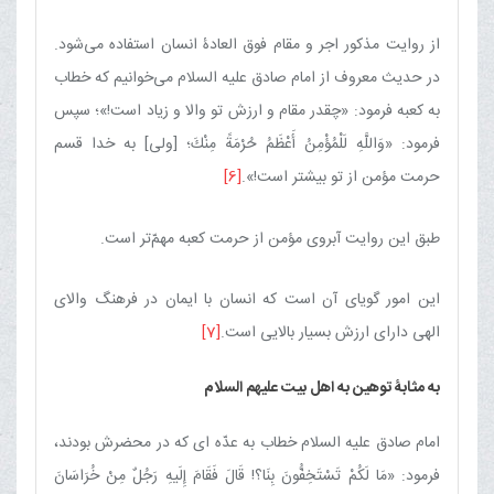
از روایت مذكور اجر و مقام فوق العادۀ انسان استفاده می‌شود.
در حدیث معروف از امام صادق علیه السلام می‌خوانیم كه خطاب
به كعبه فرمود: «چقدر مقام و ارزش تو والا و زیاد است!»؛ سپس
فرمود: «وَاللَّهِ لَلْمُؤْمِنُ أَعْظَمُ حُرْمَةً مِنْكَ‌؛ [ولی] به خدا قسم
حرمت مؤمن از تو بیشتر است!».
[6]
طبق این روایت آبروی مؤمن از حرمت كعبه مهمّ‌تر است.
این امور گویای آن است كه انسان با ایمان در فرهنگ والای
الهی دارای ارزش بسیار بالایی است.
[7]
به مثابۀ توهین به اهل بیت علیهم السلام
امام صادق علیه السلام خطاب به عدّه ای كه در محضرش بودند،
فرمود: «مَا لَكُمْ تَسْتَخِفُّونَ بِنَا؟! قَالَ فَقَامَ إِلَیهِ رَجُلٌ مِنْ خُرَاسَانَ