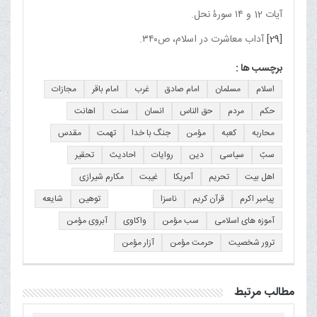
آیات 12 و ۱۴ سورۀ نحل.
[29]
آداب معاشرت در اسلام، ص۳۴۰.
برچسب ها :
اسلام
مسلمان
امام صادق
غرب
امام باقر
مجازات
حکم
مردم
حق الناس
انسان
سنت
اهانت
محاربه
کعبه
مؤمن
جنگ با خدا
تهمت
مقدس
سبّ
سیاسی
دین
روایات
احادیث
تحقیر
اهل بیت
تحریم
آمریکا
غیبت
مکارم شیرازی
پیامبر اکرم
قرآن کریم
ناسزا
توهین
شایعه
آموزه های اسلامی
سب مؤمن
واکاوی
آبروی مؤمن
ترور شخصیت
حرمت مؤمن
آزار مؤمن
مطالب مرتبط