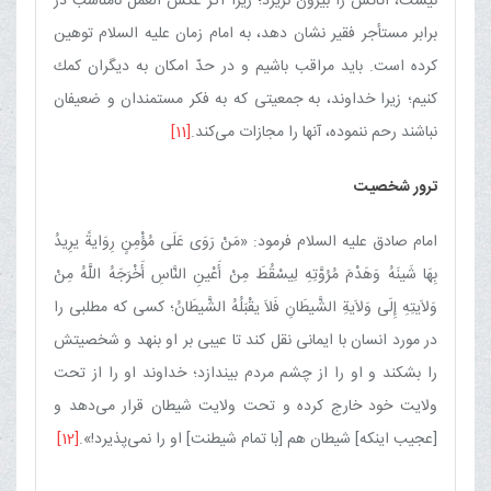
نیست، اثاثش را بیرون نریزد؛ زیرا اگر عكس العمل نامناسب در
برابر مستأجر فقیر نشان دهد، به امام زمان علیه السلام توهین
كرده است. باید مراقب باشیم و در حدّ امكان به دیگران كمك
كنیم؛ زیرا خداوند، به جمعیتی كه به فكر مستمندان و ضعیفان
نباشند رحم ننموده، آنها را مجازات می‌كند.
[11]
ترور شخصیت
امام صادق علیه السلام فرمود: «مَنْ رَوَی عَلَی مُؤْمِنٍ رِوَایةً یرِیدُ
بِهَا شَینَهُ وَهَدْمَ مُرُوَّتِهِ لِیسْقُطَ مِنْ أَعْینِ النَّاسِ أَخْرَجَهُ اللَّهُ مِنْ
وَلاَیتِهِ إِلَی وَلاَیةِ الشَّیطَانِ فَلاَ یقْبَلُهُ الشَّیطَانُ؛ كسی كه مطلبی را
در مورد انسان با ایمانی نقل كند تا عیبی بر او بنهد و شخصیتش
را بشكند و او را از چشم مردم بیندازد؛ خداوند او را از تحت
ولایت خود خارج كرده و تحت ولایت شیطان قرار می‌دهد و
[عجیب اینكه] شیطان هم [با تمام شیطنت] او را نمی‌پذیرد!».
[12]