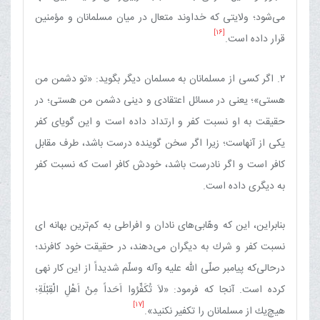
می‌شود؛ ولایتی كه خداوند متعال در میان مسلمانان و مؤمنین
[16]
قرار داده است.
۲. اگر كسی از مسلمانان به مسلمان دیگر بگوید: «تو دشمن من
هستی»؛ یعنی در مسائل اعتقادی و دینی دشمن من هستی؛ در
حقیقت به او نسبت كفر و ارتداد داده است و این گویای كفر
یكی از آنهاست؛ زیرا اگر سخن گوینده درست باشد، طرف مقابل
كافر است و اگر نادرست باشد، خودش كافر است كه نسبت كفر
به دیگری داده است.
بنابراین، این‌ كه وهّابی‌های نادان و افراطی به كم‌ترین بهانه ای
نسبت كفر و شرك به دیگران می‌دهند، در حقیقت خود كافرند؛
درحالی‌كه پیامبر صلّی الله علیه وآله وسلّم شدیداً از این كار نهی
كرده است. آنجا كه فرمود: «لاَ تُكَفِّرُوا اَحَداً مِنْ اَهْلِ الْقِبْلَةِ‌؛
[17]
هیچ‌یك از مسلمانان را تكفیر نكنید».