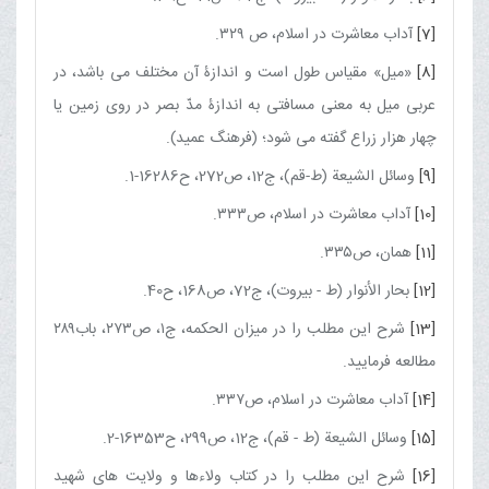
[7]
آداب معاشرت در اسلام، ص ۳۲۹.
[8]
«میل» مقیاس طول است و اندازۀ آن مختلف مى ‌باشد، در
عربى میل به معنى مسافتى به‌ اندازۀ مدّ بصر در روى زمین یا
چهار هزار زراع گفته مى ‌شود؛ (فرهنگ عمید).
[9]
وسائل الشیعة (ط-قم)، ج‏12، ص272، ح16286-1.
[10]
آداب معاشرت در اسلام، ص۳۳۳.
[11]
همان، ص۳۳۵.
[12]
بحار الأنوار (ط - بیروت)، ج‏72، ص168، ح40.
[13]
شرح این مطلب را در میزان الحكمه، ج۱، ص۲۷۳، باب۲۸۹
مطالعه فرمایید.
[14]
آداب معاشرت در اسلام، ص۳۳۷.
[15]
وسائل الشیعة (ط - قم)، ج‏12، ص299، ح16353-2.
[16]
شرح این مطلب را در كتاب ولاء‌ها و ولایت‌ هاى شهید