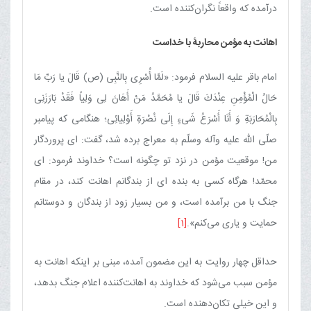
درآمده كه واقعاً نگران‌كننده است.
اهانت به مؤمن محاربۀ با خداست
امام باقر علیه السلام فرمود: «لَمَّا أُسْرِی بِالنَّبِی (ص) قَالَ یا رَبِّ مَا
حَالُ الْمُؤْمِنِ عِنْدَكَ قَالَ یا مُحَمَّدُ مَنْ أَهَانَ لِی وَلِیاً فَقَدْ بَارَزَنِی
بِالْمُحَارَبَةِ وَ أَنَا أَسْرَعُ شَی‌ءٍ إِلَی نُصْرَةِ أَوْلِیائِی؛ هنگامی كه پیامبر
صلّی الله علیه وآله وسلّم به معراج برده شد، گفت: ای پروردگار
من! موقعیت مؤمن در نزد تو چگونه است‌؟ خداوند فرمود: ای
محمّد! هرگاه كسی به بنده ای از بندگانم اهانت كند، در مقام
جنگ با من برآمده است، و من بسیار زود از بندگان و دوستانم
حمایت و یاری می‌كنم».
[1]
حداقل چهار روایت به این مضمون آمده، مبنی بر اینكه اهانت به
مؤمن سبب می‌شود كه خداوند به اهانت‌كننده اعلام جنگ بدهد،
و این خیلی تكان‌دهنده است.