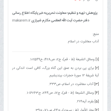
پژوهش؛ تهیه و تنظیم؛ معاونت تحریریه خبر پایگاه اطلاع رسانی
دفتر حضرت آیت الله العظمی مکارم شیرازی
makarem.ir
منبع:
آداب معاشرت در اسلام
[1]
وسائل الشیعة (ط - قم)، ج‏2، ص428، ح2549-1.
[2]
براى پى بردن به عمق این گناه بزرگ، كافى است اندكى در
آیۀ شریفۀ ۱۲ سورۀ حجرات ‌بیندیشیم.
[3]
آداب معاشرت در اسلام، ص۳۳۳.
[4]
وسائل الشیعة (ط - قم)، ج‏12، ص264، ح16263-1.
[5]
بقره، آیه۲۷۹.
[6]
بحار الأنوار (ط - بیروت)، ج‏64، ص71، ح39.