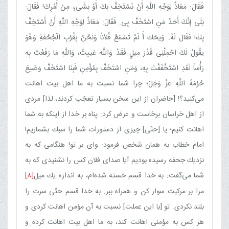
فَقَالَ: مَعَاذٌ لِوَجْهِ اللَّهِ أَنْ نَسْتَخِفَّ بِكَ أَوْ بِشَی‌ءٍ مِنْ أَمْرِكَ! فَقَالَ:
بَلَی إِنَّكَ أَحَدُ مَنِ اسْتَخَفَّ‌ بِی. فَقَالَ: مَعَاذٌ لِوَجْهِ اللَّهِ أَنْ أَسْتَخِفَّ
بِكَ! فَقَالَ لَهُ: وَیحَكَ أَ لَمْ تَسْمَعْ فُلاَناً وَنَحْنُ بِقُرْبِ الْجُحْفَةِ وَهُوَ
یقُولُ لَكَ احْمِلْنِی قَدْرَ مِیلٍ فَقَدْ وَاللَّهِ عَییتُ، وَاللَّهِ مَا رَفَعْتَ بِهِ
رَأْساً لَقَدِ اسْتَخْفَفْتَ بِهِ، وَمَنِ اسْتَخَفَّ بِمُؤْمِنٍ فَبِنَا اسْتَخَفَّ وَضَیعَ
حُرْمَةَ اللَّهِ عَزَّ وَجَلَّ؛ چرا شما نسبت به ما اهل بیت اهانت
می‌كنید؟! [حاضران از این سخن بسیار تعجّب كردند، لذا] مردی
از اهل خراسان برخاست و عرض كرد: پناه بر خدا از اینكه به شما
اهانت كنیم؛ یا [حتّی] چیزی از دستورات شما را سبك بشماریم!
امام خطاب به همان شخص فرمود: وای بر تو! هنگامی كه به
نزدیك جحفه رسیده بودیم آیا صدای فلان كس را نشنیدی كه به
شما می‌گفت: به خدا قسم خسته شده‌ام، به اندازه یك میل
[8]
مرا بر مركبت سوار كن و همراه ببر. به خدا قسم حتّی سرت را
بلند نكردی. تو [با این عملت] نسبت به آن مؤمن اهانت كردی و
هر كس به مؤمنی اهانت كند، به ما اهل بیت اهانت كرده و