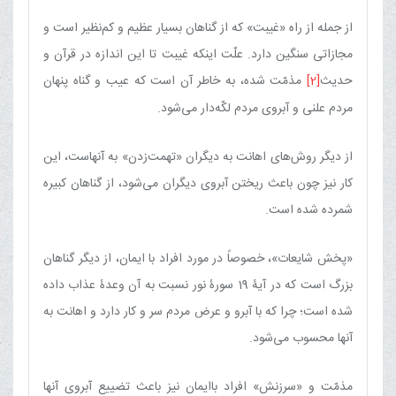
از جمله از راه «غیبت» که از گناهان بسیار عظیم و كم‌نظیر است و
مجازاتی سنگین دارد. علّت اینكه غیبت تا این اندازه در قرآن و
حدیث
[2]
مذمّت شده، به خاطر آن است كه عیب و گناه پنهان
مردم علنی و آبروی مردم لكّه‌دار می‌شود.
از دیگر روش‌های اهانت به دیگران «تهمت‌زدن» به آنهاست، این
كار نیز چون باعث ریختن آبروی دیگران می‌شود، از گناهان كبیره
شمرده شده است.
«پخش شایعات»، خصوصاً در مورد افراد با ایمان، از دیگر گناهان
بزرگ است كه در آیۀ 19 سورۀ نور نسبت به آن وعدۀ عذاب داده
شده است؛ چرا كه با آبرو و عرض مردم سر و كار دارد و اهانت به
آنها محسوب می‌شود.
مذمّت و «سرزنش» افراد باایمان نیز باعث تضییع آبروی آنها