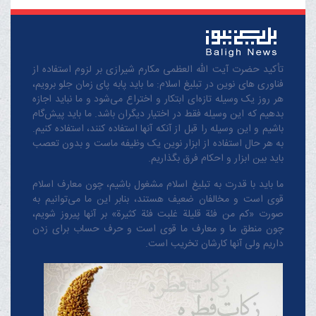
تأکید حضرت آیت الله العظمی مکارم شیرازی بر لزوم استفاده از
فناوری های نوین در تبلیغ اسلام: ما باید پابه پای زمان جلو برویم،
هر روز یک وسیله تازه‌ای ابتکار و اختراع می‌شود و ما نباید اجازه
بدهیم که این وسیله فقط در اختیار دیگران باشد. ما باید پیش‌گام
باشیم و این وسیله را قبل از آنکه آنها استفاده کنند، استفاده کنیم.
به هر حال استفاده از ابزار نوین یک وظیفه ماست و بدون تعصب
باید بین ابزار و احکام فرق بگذاریم.
ما باید با قدرت به تبلیغ اسلام مشغول باشیم، چون معارف اسلام
قوی است و مخالفان ضعیف هستند، بنابر این ما می‌توانیم به
صورت «کم من فئة قلیلة غلبت فئة کثیرة» بر آنها پیروز شویم،
چون منطق‌ ما و معارف ‌ما قوی است و حرف حساب برای زدن
داریم ولی آنها کارشان تخریب است.