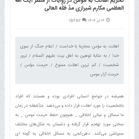
تحریم اهانت به مؤمن در روایات از منظر آیت الله
العظمی مکارم شیرازی مدّ ظلّه العالی
15652
16 تیر 1404
اهانت به مؤمن محاربۀ با خداست / اعلام جنگ از سوی
خدا / به مثابۀ توهین به اهل بیت علیهم السلام / ترور
شخصیت / كم ترین اهانت ممنوع / حرمت مؤمن /
حرمت آزار مومن‌
همیشه در جوامع انسانی افرادی بوده و هستند كه افراد
باشخصیت را مورد اهانت‏ قرار داده و می‌دهند. متأسّفانه در زمان
ما مسائل و مبانی اخلاقی _ هم‌چون حفظ حرمت مومن _ به
سختی مورد تهاجم قرار گرفته و دشمنان به شكل‌های مختلف
سم‌پاشی می‌كنند. دهن‌کجی به مسائل اخلاقی به گونه ای