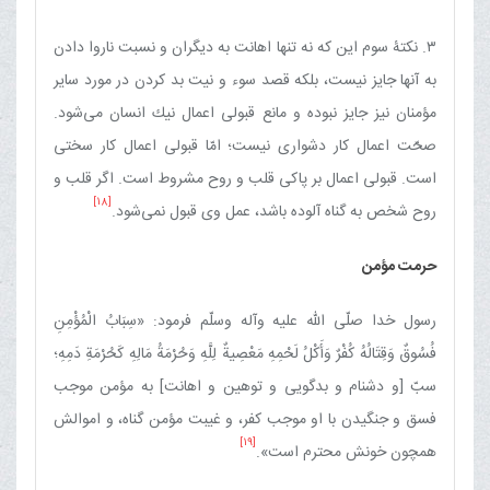
۳. نكتۀ سوم این ‌كه نه تنها اهانت به دیگران و نسبت ناروا دادن
به آنها جایز نیست، بلكه قصد سوء و نیت بد كردن در مورد سایر
مؤمنان نیز جایز نبوده و مانع قبولی اعمال نیك انسان می‌شود.
صحّت اعمال كار دشواری نیست؛ امّا قبولی اعمال كار سختی
است. قبولی اعمال بر پاكی قلب و روح مشروط است. اگر قلب و
[18]
روح شخص به گناه آلوده باشد، عمل وی قبول نمی‌شود.
حرمت مؤمن
رسول خدا صلّی الله علیه وآله وسلّم فرمود: «سِبَابُ الْمُؤْمِنِ
فُسُوقٌ وَقِتَالُهُ كُفْرٌ وَأَكْلُ لَحْمِهِ مَعْصِیةٌ لِلَّهِ وَحُرْمَةُ مَالِهِ كَحُرْمَةِ دَمِهِ؛
سبّ [و دشنام و بدگویی و توهین و اهانت] به مؤمن موجب
فسق و جنگیدن با او موجب كفر، و غیبت مؤمن گناه، و اموالش
[19]
همچون خونش محترم است».