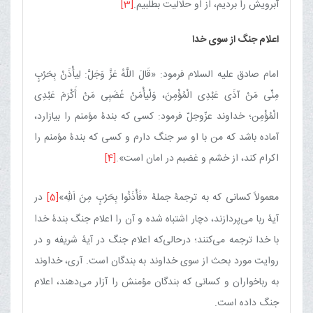
آبرویش را بردیم، از او حلالیت بطلبیم.
[3]
اعلام جنگ از سوی خدا
امام صادق علیه السلام فرمود: «قَالَ اللَّهُ عَزَّ وَجَلَّ: لِیأْذَنْ بِحَرْبٍ
مِنِّی مَنْ آذَی عَبْدِی الْمُؤْمِنَ، وَلْیأْمَنْ غَضَبِی مَنْ أَكْرَمَ عَبْدِی
الْمُؤْمِن؛ خداوند عزّوجلّ فرمود: كسی كه بندۀ مؤمنم را بیازارد،
آماده باشد كه من با او سر جنگ دارم و كسی كه بندۀ مؤمنم را
اكرام كند، از خشم و غضبم در امان است».
[4]
معمولاً كسانی كه به ترجمۀ جملۀ «فَأْذَنُوا بِحَرْبٍ مِنَ اَللّهِ‌»
[5]
در
آیۀ ربا می‌پردازند، دچار اشتباه شده و آن را اعلام جنگ بندۀ خدا
با خدا ترجمه می‌كنند؛ درحالی‌كه اعلام جنگ در آیۀ شریفه و در
روایت مورد بحث از سوی خداوند به بندگان است. آری، خداوند
به رباخواران و كسانی كه بندگان مؤمنش را آزار می‌دهند، اعلام
جنگ داده است.