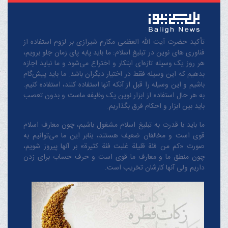
تأکید حضرت آیت الله العظمی مکارم شیرازی بر لزوم استفاده از
فناوری های نوین در تبلیغ اسلام: ما باید پابه پای زمان جلو برویم،
هر روز یک وسیله تازه‌ای ابتکار و اختراع می‌شود و ما نباید اجازه
بدهیم که این وسیله فقط در اختیار دیگران باشد. ما باید پیش‌گام
باشیم و این وسیله را قبل از آنکه آنها استفاده کنند، استفاده کنیم.
به هر حال استفاده از ابزار نوین یک وظیفه ماست و بدون تعصب
باید بین ابزار و احکام فرق بگذاریم.
ما باید با قدرت به تبلیغ اسلام مشغول باشیم، چون معارف اسلام
قوی است و مخالفان ضعیف هستند، بنابر این ما می‌توانیم به
صورت «کم من فئة قلیلة غلبت فئة کثیرة» بر آنها پیروز شویم،
چون منطق‌ ما و معارف ‌ما قوی است و حرف حساب برای زدن
داریم ولی آنها کارشان تخریب است.