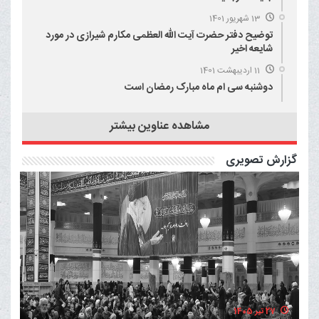
13 شهریور 1401
توضیح دفتر حضرت آیت الله العظمی مکارم شیرازی در مورد
شایعه اخیر
11 اردیبهشت 1401
دوشنبه سی ام ماه مبارک رمضان است
مشاهده عناوین بیشتر
گزارش تصویری
27 تیر 1405