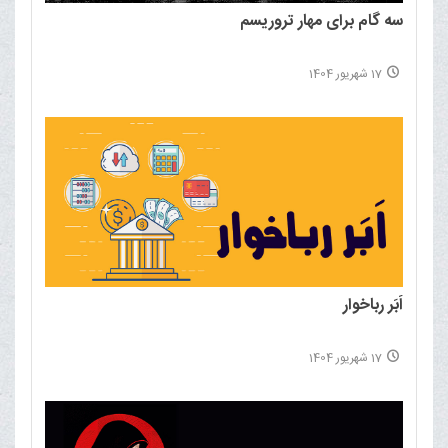
سه گام برای مهار تروریسم
17 شهریور 1404
اَبَر رباخوار
17 شهریور 1404