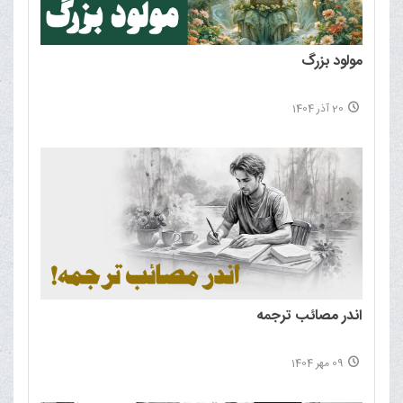
مولود بزرگ
20 آذر 1404
اندر مصائب ترجمه
09 مهر 1404