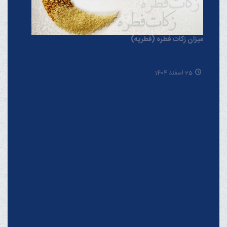
میزان زکات فطره (فطریه)
25 اسفند 1404