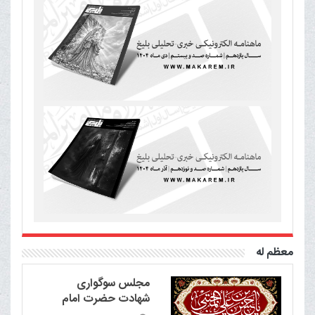
معظم له
مجلس سوگواری
شهادت حضرت امام
حسن مجتبی علیه