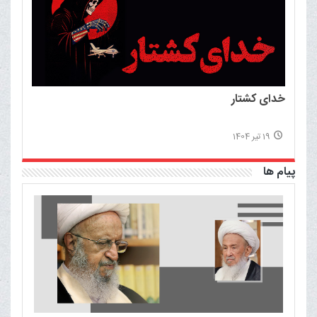
خدای کشتار
19 تیر 1404
پیام ها