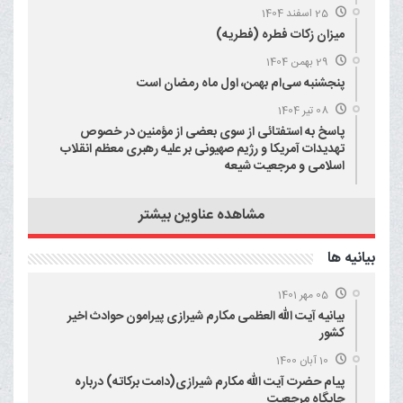
25 اسفند 1404
میزان زکات فطره (فطریه)
29 بهمن 1404
پنجشنبه سی‌ام بهمن، اول ماه رمضان است
08 تیر 1404
پاسخ به استفتائی از سوی بعضی از مؤمنین در خصوص
تهدیدات آمریکا و رژیم صهیونی بر علیه رهبری معظم انقلاب
اسلامی و مرجعیت شیعه
مشاهده عناوین بیشتر
بيانيه ها
05 مهر 1401
بیانیه آیت الله العظمی مکارم شیرازی پیرامون حوادث اخیر
کشور
10 آبان 1400
پیام حضرت آیت الله مکارم شیرازی(دامت برکاته) درباره
جایگاه مرجعیت