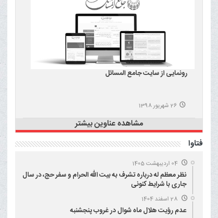
رونمایی از سایت جامع المسائل
26 شهریور 1398
مشاهده عناوین بیشتر
فتاوا
04 اردیبهشت 1405
نظر معظم له درباره تشرف به بیت الله الحرام و سفر حج، در سال
جاری با شرایط کنونی
28 اسفند 1404
عدم رؤیت هلال ماه شوال در غروب پنجشنبه