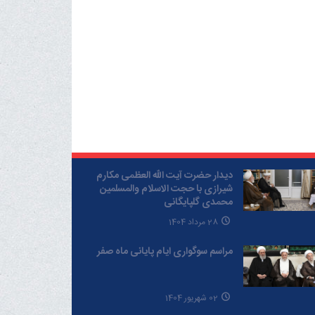
دیدار حضرت آیت الله العظمی مکارم
شیرازی با حجت الاسلام والمسلمین
محمدی گلپایگانی
28 مرداد 1404
مراسم سوگواری ایام پایانی ماه صفر
02 شهریور 1404