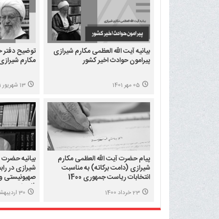
بیانیه آیت الله العظمی مکارم شیرازی
توضیح دفتر ح
پیرامون حوادث اخیر کشور
مکارم شیرازی 
05 مهر 1401
13 شهریور 1401
پیام حضرت آیت الله العظمی مکارم
بیانیه حضرت آ
شیرازی (دامت برکاته) به مناسبت
شیرازی در رابط
انتخابات ریاست جمهوری 1400
صهیونیستی و 
فلسطینی
23 خرداد 1400
30 اردیبهشت 1400