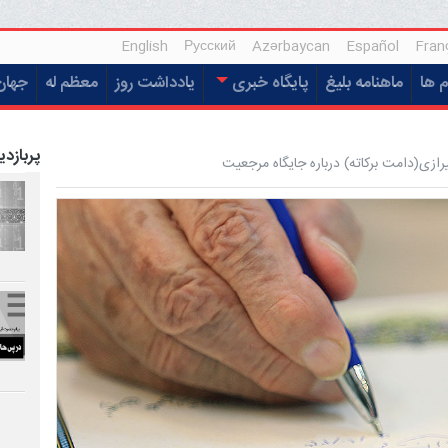
English
Русский
Azərbaycan
Español
Fran
م ها
ماهنامه بلیغ
پایگاه خبری
یادداشت روز
معظم له
جهان
پربازدی
ازی(دامت برکاته) درباره جایگاه مرجعیت