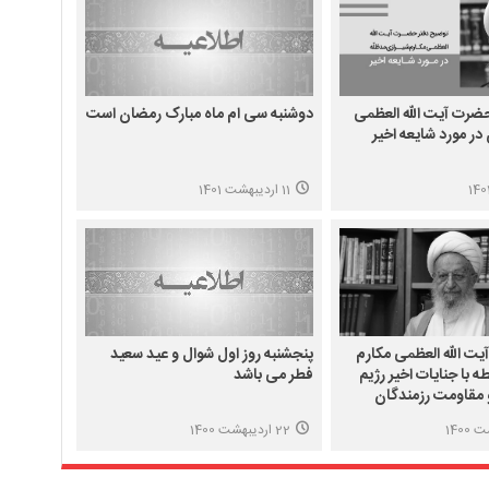
ضرت آیت الله العظمی
دوشنبه سی ام ماه مبارک رمضان است
در مورد شایعه اخیر
11 اردیبهشت 1401
یت الله العظمی مکارم
پنجشنبه روز اول شوال و عید سعید
ه با جنایات اخیر رژیم
فطر می باشد
مقاومت رزمندگان
22 اردیبهشت 1400