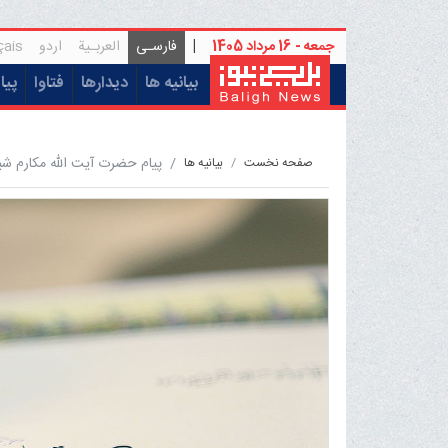
جمعه - 16 مرداد 1405
|
فارسـی
العربـیة
اردو
çais
(current)
بیانیه ها
دیدارها
فتاوا
پیا
پیام حضرت آیت الله مکارم شیر
صفحه نخست
بيانيه ها