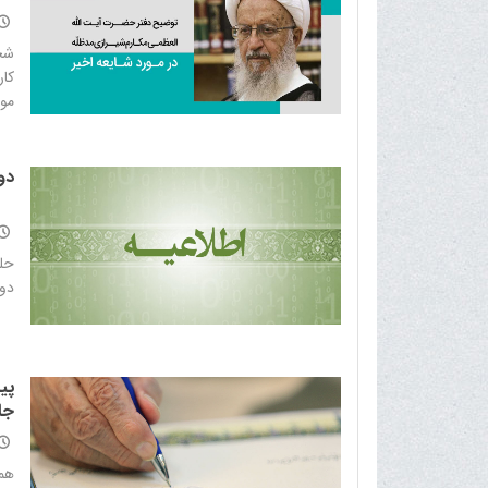
شخص
کار
مور
دو
حلو
دوش
پی
جا
همگ