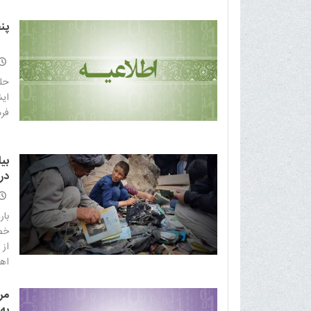
پن
حلو
فرم
بی
در
بار
خص
از 
اهل
مر
به