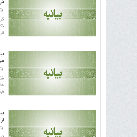
درب
گرا
ذک
نار
بیا
مبا
شک
هاس
قرب
بی
از