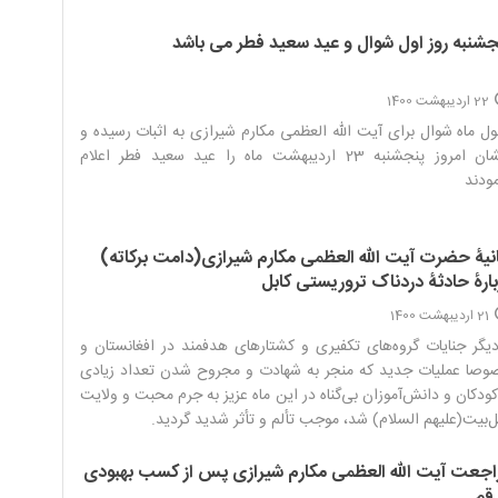
جشنبه روز اول شوال و عید سعید فطر می باشد
22 اردیبهشت 1400
ل ماه شوال برای آیت الله العظمی مکارم شیرازی به اثبات رسیده و
ایشان امروز پنجشنبه 23 اردیبهشت ماه را عید سعید فطر اعلام
ودند‌
انیۀ حضرت آیت الله العظمی مکارم شیرازی(دامت برکاته)
بارۀ حادثۀ دردناک تروریستی کابل
21 اردیبهشت 1400
دیگر جنایات گروه‌های تکفیری و کشتارهای هدفمند در افغانستان و
وصا عملیات جدید که منجر به شهادت و مجروح شدن تعداد زیادی
کودکان و دانش‌آموزان بی‌گناه در این ماه عزیز به جرم محبت و ولایت
‌بیت(علیهم السلام) شد، موجب تألم و تأثر شدید گردید.‌
اجعت آیت الله العظمی مکارم شیرازی پس از کسب بهبودی
 قم