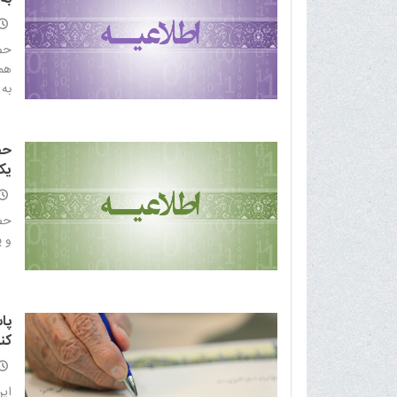
حضر
هم
به 
حض
یک
حضر
و پ
پا
کن
این