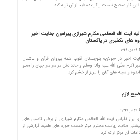
این کار صحیح نیست و گوینده باید از آن توبه کند‌
انیه آیت الله العظمی مکارم شیرازی پیرامون جنایت اخیر
وه های تکفیری در پاکستان
19 دی 1399
یت اخیر در «بولان» بلوچستان قلوب همه پیروان قرآن و عاشقان
مبر اکرم صلّی الله علیه وآله وسلّم و خاندانش در سراسر جهان را مملو
اندوه و سینه های آنان را لبریز از خشم کرد‌
ضیح لازم
19 تیر 1399
و ابراز نگرانی آیت الله العظمی مکارم شیرازی از برخی کاستی های
شتی طلاب، ریاست محترم مرکز خدمات حوزه های علمیه، گزارشی از
امات آن مرکز ارائه کرد ‌