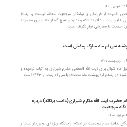
13 شهریور 1401
 نامبرده از فرزندان یا نوادگان مرجعیّت معظم نیست و ارتباط
ی با این بیت و دفتر نداشته و ندارد و هیچ گاه از جانب این مجموعه
د حمایت یا سفارشی قرار نگرفته است‌
شنبه سی ام ماه مبارک رمضان است
11 اردیبهشت 1401
ل ماه شوال برای آیت الله العظمی مکارم شیرازی به اثبات نرسیده و
نبه دوازدهم اردیبهشت ماه مصادف با سی ام رمضان 1443 است‌ ‌
ام حضرت آیت الله مکارم شیرازی(دامت برکاته) درباره
یگاه مرجعیت
10 آبان 1400
ان بدانند مقام مرجعیت در اسلام از جایگاه ویژه ای برخوردار است و