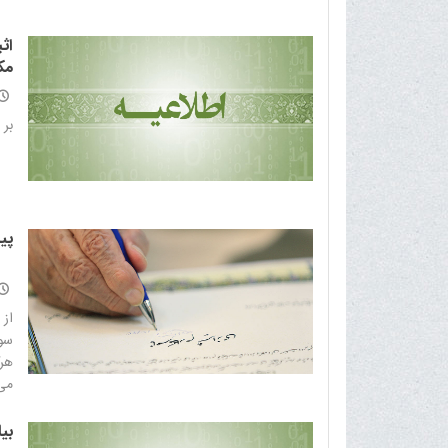
اث
مک
بر ا
پیا
از 
سوی
هرگ
می‌
(خا
بی