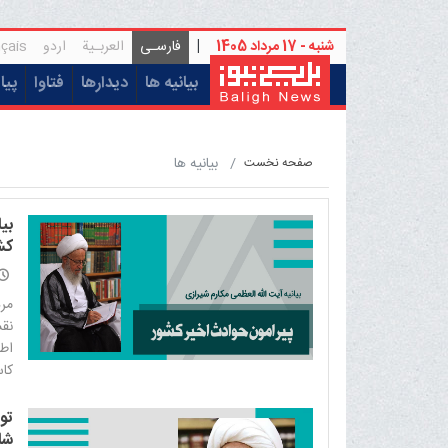
شنبه - 17 مرداد 1405
|
فارسـی
العربـیة
اردو
çais
(current)
بیانیه ها
دیدارها
فتاوا
پیا
بيانيه ها
صفحه نخست
بی
کش
مرد
نق
اطل
کاس
تو
شا