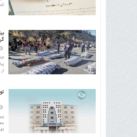
که 
بی
گر
جنا
پبا
از 
تو
پیر
معی
اقد