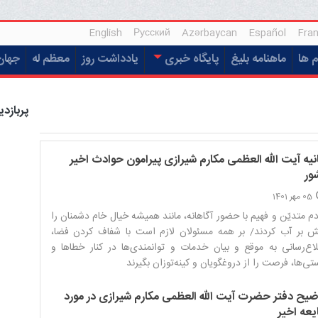
English
Русский
Azərbaycan
Español
Fran
م ها
ماهنامه بلیغ
پایگاه خبری
یادداشت روز
معظم له
جهان
پربازدی
انیه آیت الله العظمی مکارم شیرازی پیرامون حوادث اخیر
ور
05 مهر 1401
م متدیّن و فهیم با حضور آگاهانه، مانند همیشه خیال خام دشمنان را
ش بر آب کردند/ بر همه مسئولان لازم است با شفاف کردن فضا،
اع‌رسانی به موقع و بیان خدمات و توانمندی‌ها در کنار خطاها و
تی‌ها، فرصت را از دروغگویان و کینه‌توزان بگیرند‌
ضیح دفتر حضرت آیت الله العظمی مکارم شیرازی در مورد
یعه اخیر