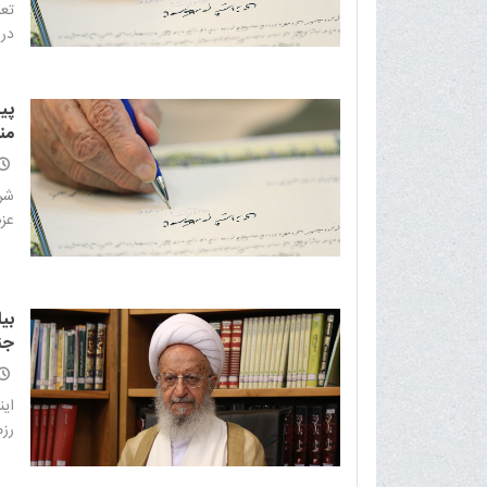
تع
در 
پی
منا
شرک
عزت
بی
جن
ای
رزم