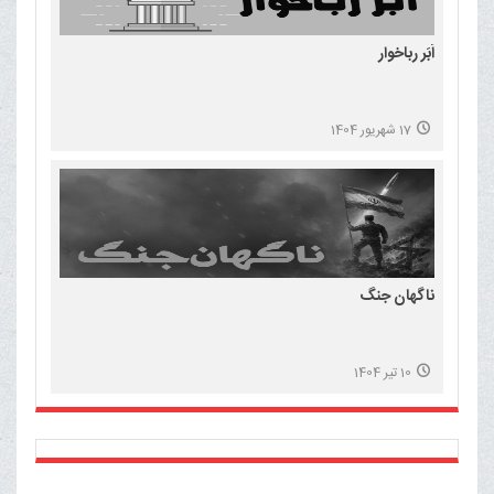
اَبَر رباخوار
17 شهریور 1404
ناگهان جنگ
10 تیر 1404