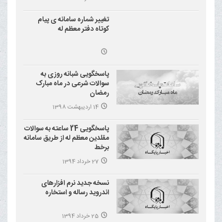
(شاهچراغ)
تغییر شماره سامانه ی پیام
کوتاه دفتر معظم له
پاسخگویی شبانه روزی به
سوالات شرعی در ماه مبارک
رمضان
14 اردیبهشت 1398
پاسخگویی 24 ساعته به سوالات
مقلدین معظم له از طریق سامانه
برخط
27 خرداد 1394
نسخه جدید نرم افزارهای
اندروید رساله و استخاره
25 خرداد 1394