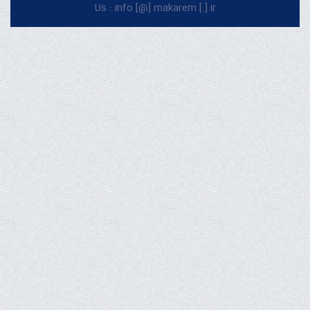
Us : info [@] makarem [.] ir