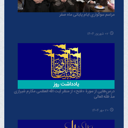
مراسم سوگواری ایام پایانی ماه صفر
02 شهریور 1404
درس‌هایی از سورۀ «فتح» از منظر آیت الله العظمی مکارم شیرازی
مدّ ظلّه العالی
20 مهر 1404