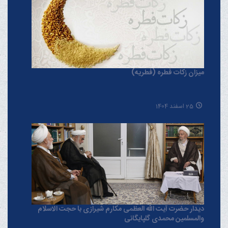
میزان زکات فطره (فطریه)
25 اسفند 1404
دیدار حضرت آیت الله العظمی مکارم شیرازی با حجت الاسلام
والمسلمین محمدی گلپایگانی