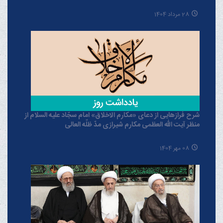
28 مرداد 1404
شرح فرازهایی از دعای «مکارم الاخلاق» امام سجّاد علیه السلام از
منظر آیت الله العظمی مکارم شیرازی مدّ ظلّه العالی
08 مهر 1404