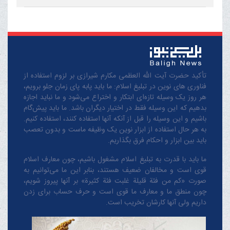
تأکید حضرت آیت الله العظمی مکارم شیرازی بر لزوم استفاده از
فناوری های نوین در تبلیغ اسلام: ما باید پابه پای زمان جلو برویم،
هر روز یک وسیله تازه‌ای ابتکار و اختراع می‌شود و ما نباید اجازه
بدهیم که این وسیله فقط در اختیار دیگران باشد. ما باید پیش‌گام
باشیم و این وسیله را قبل از آنکه آنها استفاده کنند، استفاده کنیم.
به هر حال استفاده از ابزار نوین یک وظیفه ماست و بدون تعصب
باید بین ابزار و احکام فرق بگذاریم.
ما باید با قدرت به تبلیغ اسلام مشغول باشیم، چون معارف اسلام
قوی است و مخالفان ضعیف هستند، بنابر این ما می‌توانیم به
صورت «کم من فئة قلیلة غلبت فئة کثیرة» بر آنها پیروز شویم،
چون منطق‌ ما و معارف ‌ما قوی است و حرف حساب برای زدن
داریم ولی آنها کارشان تخریب است.