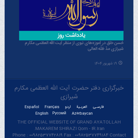
حُسن خلق در آموزه‌های نبوی از منظر آیت الله العظمی مکارم
شیرازی مدّ ظلّه العالی
19 شهریور 1404
خبرگزاری دفتر حضرت آیت الله العظمی مکارم
شیرازی
فارسـی
العربـیة
اردو
Français
Español
English
Русский
Azərbaycan
THE OFFICIAL WEBSITE OF GRAND AYATOLLAH
MAKAREM SHIRAZI Qom - IR.Iran.
Phone : 00982537742819 Fax : 00982537749184 Contact