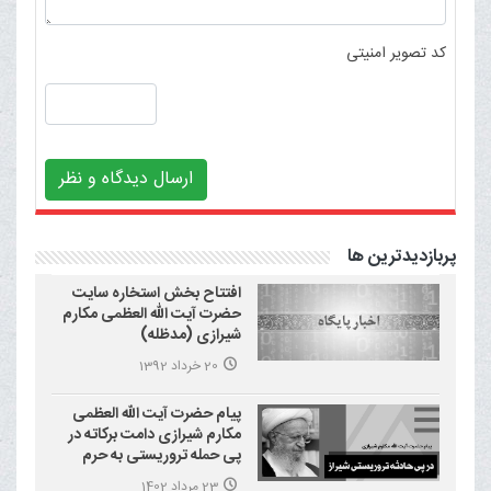
کد تصویر امنیتی
ارسال دیدگاه و نظر
پربازدیدترین ها
افتتاح بخش استخاره سایت
حضرت آیت الله العظمی مکارم
شیرازی (مدظله)
20 خرداد 1392
پیام حضرت آیت الله العظمی
مکارم شیرازی دامت برکاته در
پی حمله تروریستی به حرم
احمد بن موسی علیه السلام
23 مرداد 1402