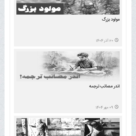
مولود بزرگ
20 آذر 1404
اندر مصائب ترجمه
09 مهر 1404