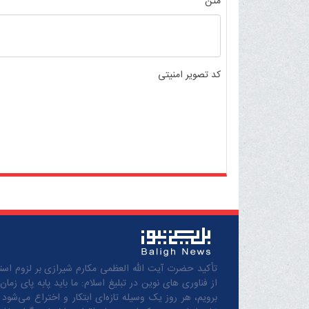
متن
کد تصویر امنیتی
تأکید حضرت آیت الله العظمی مکارم شیرازی بر لزوم استف
از فناوری های نوین در تبلیغ اسلام: ما باید پابه پای زمان
برویم، هر روز یک وسیله تازه‌ای ابتکار و اختراع می‌شود 