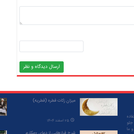
ارسال دیدگاه و نظر
میزان زکات فطره (فطریه)
اده
25 اسفند 1404
 جلو
و ما
شرح فرازهایی از دعای «مکارم