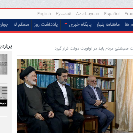
English
Русский
Azərbaycan
Español
Fran
م ها
ماهنامه بلیغ
پایگاه خبری
یادداشت روز
معظم له
جهان
پربازدی
ات معیشتی مردم باید در اولویت دولت قرار گیرد