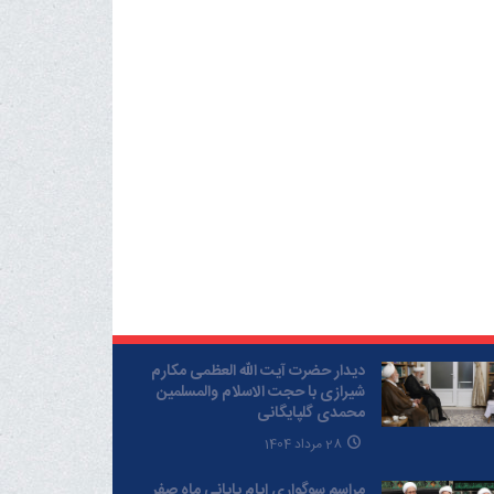
دیدار حضرت آیت الله العظمی مکارم
شیرازی با حجت الاسلام والمسلمین
محمدی گلپایگانی
28 مرداد 1404
مراسم سوگواری ایام پایانی ماه صفر