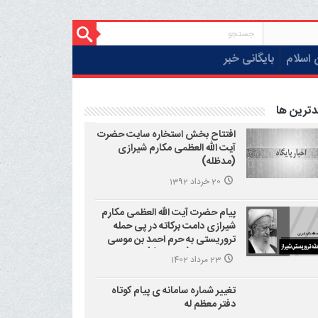
 اسلام
بایگانی خبر
دترین ها
افتتاح بخش استخاره سایت حضرت
آیت الله العظمی مکارم شیرازی
(مدظله)
20 خرداد 1392
پیام حضرت آیت الله العظمی مکارم
شیرازی دامت برکاته در پی حمله
تروریستی به حرم احمد بن موسی
علیه السلام (شاهچراغ)
23 مرداد 1402
تغییر شماره سامانه ی پیام کوتاه
دفتر معظم له