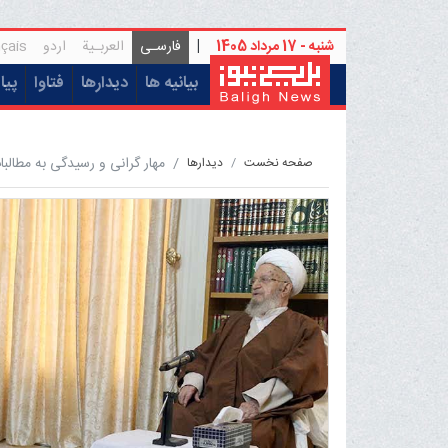
شنبه - 17 مرداد 1405
|
فارسـی
العربـیة
اردو
çais
(current)
بیانیه ها
دیدارها
فتاوا
پیا
مهار گرانی و رسیدگی به مطالب
صفحه نخست
ديدارها