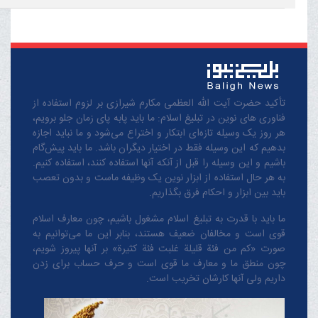
تأکید حضرت آیت الله العظمی مکارم شیرازی بر لزوم استفاده از
فناوری های نوین در تبلیغ اسلام: ما باید پابه پای زمان جلو برویم،
هر روز یک وسیله تازه‌ای ابتکار و اختراع می‌شود و ما نباید اجازه
بدهیم که این وسیله فقط در اختیار دیگران باشد. ما باید پیش‌گام
باشیم و این وسیله را قبل از آنکه آنها استفاده کنند، استفاده کنیم.
به هر حال استفاده از ابزار نوین یک وظیفه ماست و بدون تعصب
باید بین ابزار و احکام فرق بگذاریم.
ما باید با قدرت به تبلیغ اسلام مشغول باشیم، چون معارف اسلام
قوی است و مخالفان ضعیف هستند، بنابر این ما می‌توانیم به
صورت «کم من فئة قلیلة غلبت فئة کثیرة» بر آنها پیروز شویم،
چون منطق‌ ما و معارف ‌ما قوی است و حرف حساب برای زدن
داریم ولی آنها کارشان تخریب است.