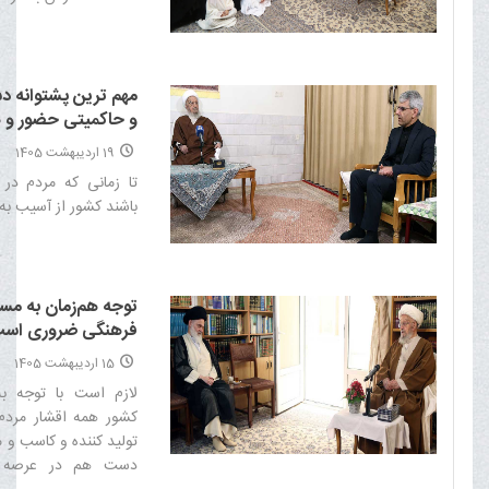
مهم ترین پشتوانه دس
و حاکمیتی حضور و 
است
19 اردیبهشت 1405
تا زمانی که مردم در
باشند کشور از آسیب به 
توجه هم‌زمان به مس
فرهنگی ضروری اس
15 اردیبهشت 1405
لازم است با توجه ب
کشور همه اقشار مردم ا
تولید کننده و کاسب و
دست هم در عرصه اق