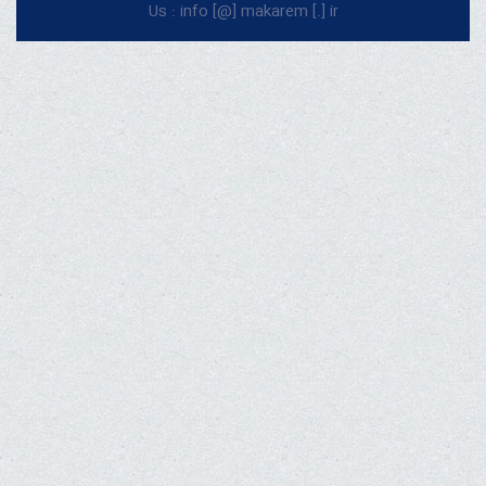
Us : info [@] makarem [.] ir