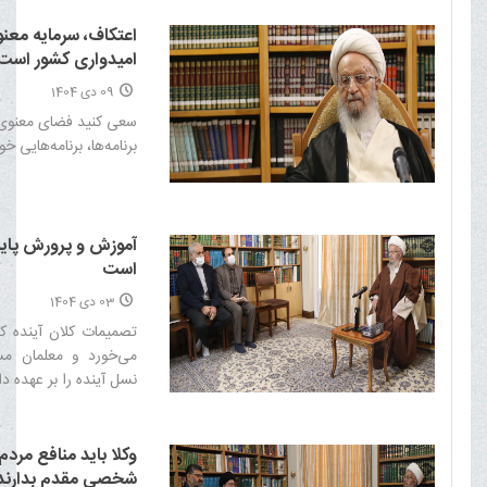
خود منعکس کند.‌
اعتکاف، سرمایه معنو
امیدواری کشور است
09 دی 1404
سعی کنید فضای معنوی
برنامه‌ها، برنامه‌هایی خ
آموزش و پرورش پای
است
03 دی 1404
تصمیمات کلان آینده کش
می‌خورد و معلمان مس
نسل آینده را بر عهده دار
وکلا باید منافع مردم 
شخصی مقدم بدارند