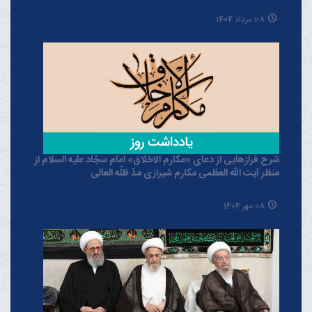
28 مرداد 1404
شرح فرازهایی از دعای «مکارم الاخلاق» امام سجّاد علیه السلام از
منظر آیت الله العظمی مکارم شیرازی مدّ ظلّه العالی
08 مهر 1404