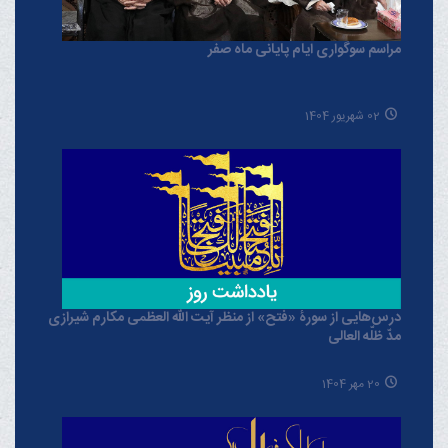
مراسم سوگواری ایام پایانی ماه صفر
02 شهریور 1404
درس‌هایی از سورۀ «فتح» از منظر آیت الله العظمی مکارم شیرازی
مدّ ظلّه العالی
20 مهر 1404