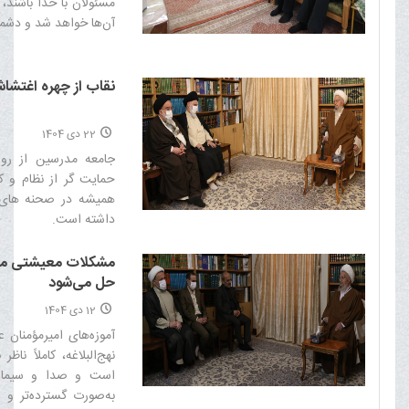
مسئولان با خدا باشند،
آن‌ها خواهد شد و دشمنان
نقاب از چهره اغتشا
22 دی 1404
جامعه مدرسین از روز
حمایت گر از نظام و 
همیشه در صحنه های
داشته است.‌
مشکلات معیشتی مرد
حل می‌شود
12 دی 1404
آموزه‌های امیرمؤمنان عل
نهج‌البلاغه، کاملاً ناظ
است و صدا و سیما ب
به‌صورت گسترده‌تر و عم