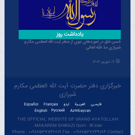
حُسن خلق در آموزه‌های نبوی از منظر آیت الله العظمی مکارم
شیرازی مدّ ظلّه العالی
19 شهریور 1404
خبرگزاری دفتر حضرت آیت الله العظمی مکارم
شیرازی
فارسـی
العربـیة
اردو
Français
Español
English
Русский
Azərbaycan
THE OFFICIAL WEBSITE OF GRAND AYATOLLAH
MAKAREM SHIRAZI Qom - IR.Iran.
Phone : 00982537742819 Fax : 00982537749184 Contact