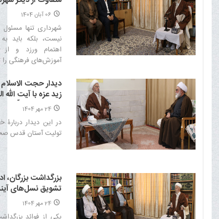
متفاوت از دیگر شهره
06 آبان 1404
شهرداری تنها مسئول ع
نیست، بلکه باید به 
اهتمام ورزد و از 
آموزش‌های فرهنگی را ت
دیدار حجت الاسلام 
زید عزه با آیت الله 
شیرازی دام ظلّه
24 مهر 1404
در این دیدار دربارۀ 
تولیت آستان قدس صحب
بزرگداشت بزرگان، اد
تشویق نسل‌های آین
24 مهر 1404
یکی از فوائد بزرگداش