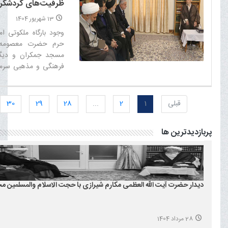
ظرفیت‌های گردشگر
13 شهریور 1404
وجود بارگاه ملکوتی ام
حرم حضرت معصومه سل
مسجد جمکران و دیگر ز
فرهنگی و مذهبی سرمای
هستند‌
قبلی
1
2
...
28
29
30
پربازدیدترین ها
دیدار حضرت آیت الله العظمی مکارم شیرازی با حجت الاسلام والمسلمین م
28 مرداد 1404