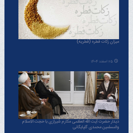
میزان زکات فطره (فطریه)
25 اسفند 1404
دیدار حضرت آیت الله العظمی مکارم شیرازی با حجت الاسلام
والمسلمین محمدی گلپایگانی