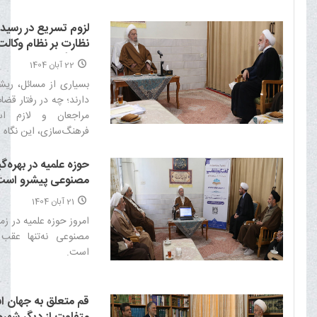
لزوم تسریع در رسیدگ
نظارت بر نظام وکالت
فرهنگی
22 آبان 1404
بسیاری از مسائل، ری
دارند؛ چه در رفتار قضا
مراجعان و لازم 
فرهنگ‌سازی، این نگاه ا
حوزه علمیه در بهره‌
مصنوعی پیشرو است
21 آبان 1404
امروز حوزه علمیه در زم
مصنوعی نه‌تنها عقب 
است.‌
قم متعلق به جهان ا