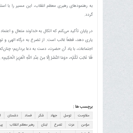
به رهنمودهای رهبری معظم انقلاب، این مسیر را با استق
گردد.
در پایان تأکید می‌کنم که اتکال به خداوند متعال و اعتم
یاری دهد، قطعاً غالب است. از تضرع به درگاه الهی و تو
اجتماعات، با یاد آن حضرت، دست به دعا برداریم؛ چنان‌که خداوند متعا
فَلَا غَالِبَ لَكُمْ»، «وَمَا النَّصْرُ إِلَّا مِنْ عِنْدِ اللَّهِ الْعَزِيزِ الْحَكِيمِ».
برچسب ها :
مقاومت
توسل
جهاد
شکر
فساد
دشمنان
ا
مؤمن
عزت
تضرع
لبنان
رهبر معظم انقلاب
پی