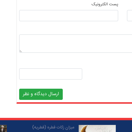
پست الکترونیک
ارسال دیدگاه و نظر
میزان زکات فطره (فطریه)