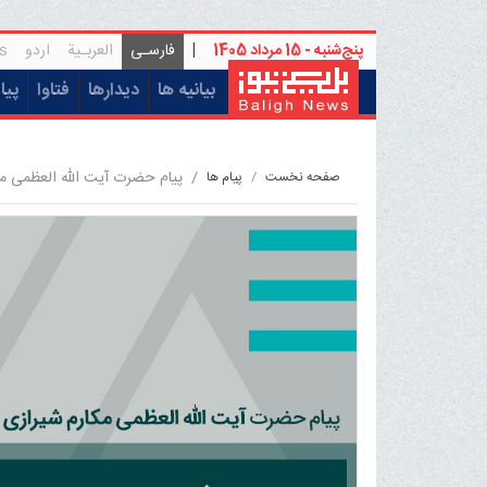
پنج‌شنبه - 15 مرداد 1405
|
فارسـی
العربـیة
اردو
s
(current)
بیانیه ها
دیدارها
فتاوا
پیا
پیام حضرت آیت الله العظمی مک
صفحه نخست
پیام ها