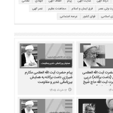
درگاه الهی
عنایت الهی
پیام
الطاف الهی
جهادی
نظامی
ت ولی عصر
فرق ایمان و اسلام
مجاهدت عظیم
نصر الهی
ی اسلامی
قوای کشور
عرصه اجتماعی
ضرت آیت الله العظمی
پیام حضرت آیت الله العظمی مکارم
(دامت برکاته) درپی
شیرازی دامت برکاته به همایش
 آیت الله حاج شیخ
بین‌المللی غدیر و مقاومت
(طاب ثراه)
12 خرداد 1405