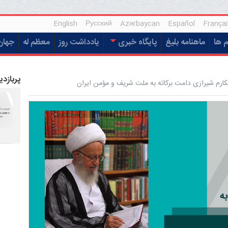
English
Русский
Azərbaycan
Español
Françai
م ها
ماهنامه بلیغ
پایگاه خبری
یادداشت روز
معظم له
جهان
پربازدی
ارم شیرازی دامت برکاته به ملت شریف و مؤمن ایران