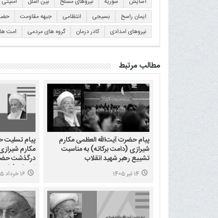
آسایش
سوریه
نیروهای مسلح
بین الملل
امنیتی
ایمان راسخ
بسیجی
انتظامی
جبهه مقاومت
حضر
نیروهای امدادی
کادر درمان
گروه های مردمی
امت ها
مطالب مرتبط
پیام حضرت آیت‌الله العظمی مکارم
پیام تسلیت ح
شیرازی (دامت برکاته) به مناسبت
مکارم شیرازی 
تشییع رهبر شهید انقلاب
درگذشت حضرت
اسحاق فیاض 
14 تیر 1405
16 خرداد 1405