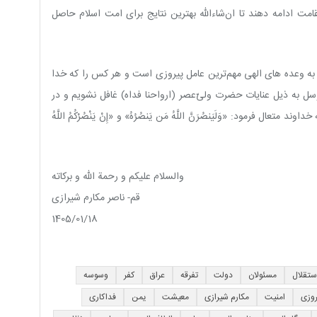
امت ادامه دهند تا ان‌شاءالله بهترین نتایج برای امت اسلام حاصل
اد به وعده های الهی مهم‌ترین عامل پیروزی است و هر کس را که خدا
سل به ذیل عنایات حضرت ولیّ‌عصر (ارواحنا فداه) غافل نشویم و در
ل فرمود: «وَلَيَنصُرَنَّ اللَّهُ مَن يَنصُرُهُ» و «إِنْ يَنْصُرْكُمُ اللَّهُ
والسلام علیکم و رحمة الله و برکاته
قم- ناصر مکارم شیرازی
1405/01/18
ستقلال
مسئولان
دولت
تفرقه
عراق
کفر
وسوسه
روزی
امنیت
مکارم شیرازی
معیشت
یمن
فداکاری