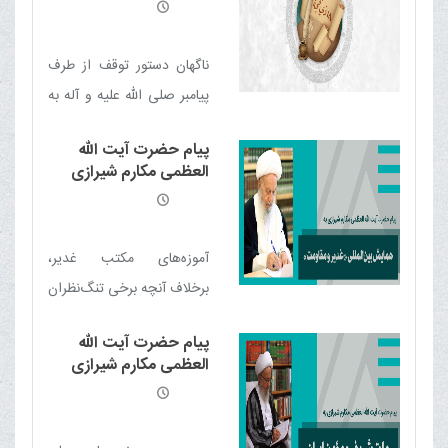
اسلامی، بی پاسخ نخواهد
گذاشت
ناگهان دستور توقف از طرف
پيامبر صلى الله عليه و آله به
همراهان داده شد
پیام حضرت آیت الله
العظمی مکارم شیرازی
دامت برکاته به همایش
بین‌المللی غدیر و مقاومت
آموزه‌های مکتب غدیر،
برخلاف آنچه برخی تنگ‌نظران
می‌پندارند، می‌تواند یکی از
پیام حضرت آیت الله
مهم‌ترین محورهای اجتماع،
العظمی مکارم شیرازی
همگرایی و وحدت امت
دامت برکاته به ملت
شریف و مؤمن ایران
اسلامی باشد.