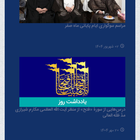
مراسم سوگواری ایام پایانی ماه صفر
02 شهریور 1404
درس‌هایی از سورۀ «فتح» از منظر آیت الله العظمی مکارم شیرازی
مدّ ظلّه العالی
20 مهر 1404