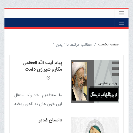
مطالب مرتبط با " یمن "
صفحه نخست
پیام آیت الله العظمی
مکارم شیرازی دامت
برکاته در پی وقایع اخیر
عربستان
ما معتقدیم خداوند متعال
این خون های به ناحق ریخته
شده را همچون خون شهدای
داستان غدیر
افغانستان، پاکستان، یمن،
عراق، سوریه و دیگر بلاد