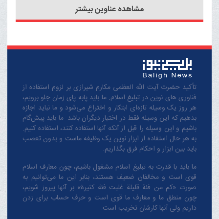
حقوق بشر آمریکایی / دبیرکل
مشاهده عناوین بیشتر
مذاهب اسلامی / تکفیر اهل
سازمان ملل؛ آلت دست
توحید با برچسب شرک
ناقضان حقوق بشر
گرایی؛ مهمترین مانع وحدت
اسلامی / تحقق وحدت
اسلامی در گرو مبارزه ی
فراگیر با جریانات تکفیری
تأکید حضرت آیت الله العظمی مکارم شیرازی بر لزوم استفاده از
فناوری های نوین در تبلیغ اسلام: ما باید پابه پای زمان جلو برویم،
هر روز یک وسیله تازه‌ای ابتکار و اختراع می‌شود و ما نباید اجازه
بدهیم که این وسیله فقط در اختیار دیگران باشد. ما باید پیش‌گام
باشیم و این وسیله را قبل از آنکه آنها استفاده کنند، استفاده کنیم.
به هر حال استفاده از ابزار نوین یک وظیفه ماست و بدون تعصب
باید بین ابزار و احکام فرق بگذاریم.
ما باید با قدرت به تبلیغ اسلام مشغول باشیم، چون معارف اسلام
قوی است و مخالفان ضعیف هستند، بنابر این ما می‌توانیم به
صورت «کم من فئة قلیلة غلبت فئة کثیرة» بر آنها پیروز شویم،
چون منطق‌ ما و معارف ‌ما قوی است و حرف حساب برای زدن
داریم ولی آنها کارشان تخریب است.