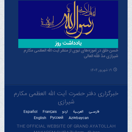
حُسن خلق در آموزه‌های نبوی از منظر آیت الله العظمی مکارم
شیرازی مدّ ظلّه العالی
19 شهریور 1404
خبرگزاری دفتر حضرت آیت الله العظمی مکارم
شیرازی
فارسـی
العربـیة
اردو
Français
Español
English
Русский
Azərbaycan
THE OFFICIAL WEBSITE OF GRAND AYATOLLAH