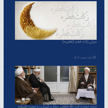
میزان زکات فطره (فطریه)
25 اسفند 1404
دیدار حضرت آیت الله العظمی مکارم شیرازی با حجت الاسلام