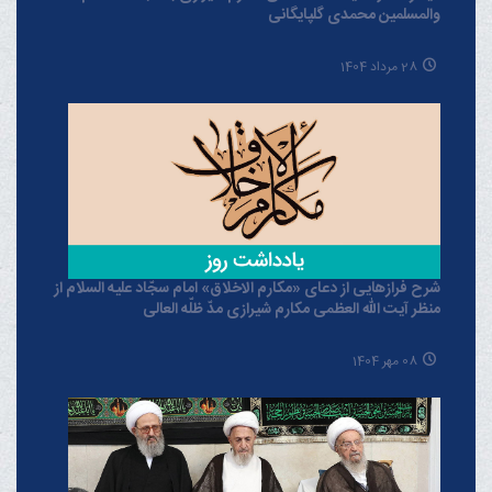
والمسلمین محمدی گلپایگانی
28 مرداد 1404
شرح فرازهایی از دعای «مکارم الاخلاق» امام سجّاد علیه السلام از
منظر آیت الله العظمی مکارم شیرازی مدّ ظلّه العالی
08 مهر 1404