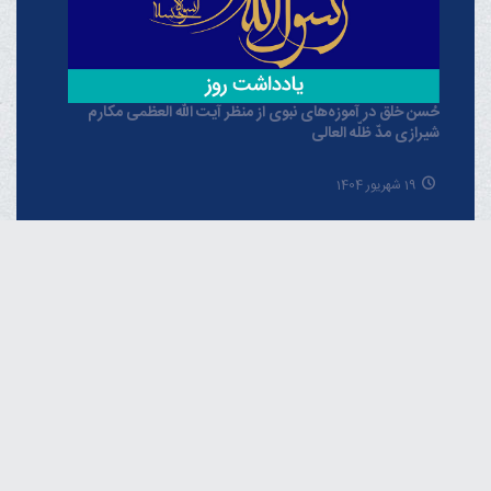
حُسن خلق در آموزه‌های نبوی از منظر آیت الله العظمی مکارم
شیرازی مدّ ظلّه العالی
19 شهریور 1404
خبرگزاری دفتر حضرت آیت الله العظمی مکارم
شیرازی
فارسـی
العربـیة
اردو
Français
Español
English
Русский
Azərbaycan
THE OFFICIAL WEBSITE OF GRAND AYATOLLAH
MAKAREM SHIRAZI Qom - IR.Iran.
Phone : 00982537742819 Fax : 00982537749184 Contact
Us : info [@] makarem [.] ir