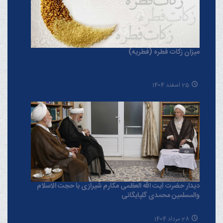
میزان زکات فطره (فطریه)
25 اسفند 1404
دیدار حضرت آیت الله العظمی مکارم شیرازی با حجت الاسلام
والمسلمین محمدی گلپایگانی
28 مرداد 1404