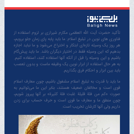
تأکید حضرت آیت الله العظمی مکارم شیرازی بر لزوم استفاده از
فناوری های نوین در تبلیغ اسلام: ما باید پابه پای زمان جلو برویم،
هر روز یک وسیله تازه‌ای ابتکار و اختراع می‌شود و ما نباید اجازه
بدهیم که این وسیله فقط در اختیار دیگران باشد. ما باید پیش‌گام
باشیم و این وسیله را قبل از آنکه آنها استفاده کنند، استفاده کنیم.
به هر حال استفاده از ابزار نوین یک وظیفه ماست و بدون تعصب
باید بین ابزار و احکام فرق بگذاریم.
ما باید با قدرت به تبلیغ اسلام مشغول باشیم، چون معارف اسلام
قوی است و مخالفان ضعیف هستند، بنابر این ما می‌توانیم به
صورت «کم من فئة قلیلة غلبت فئة کثیرة» بر آنها پیروز شویم،
چون منطق‌ ما و معارف ‌ما قوی است و حرف حساب برای زدن
داریم ولی آنها کارشان تخریب است.