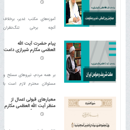
برکاته به همایش بین‌المللی
غدیر و مقاومت
اعمالت دل نبند / دو چهرگان
آموزه‌های مکتب غدیر، برخلاف
آنچه برخی تنگ‌نظران
می‌پندارند، می‌تواند یکی از
پیام حضرت آیت الله
مهم‌ترین محورهای اجتماع،
العظمی مکارم شیرازی دامت
همگرایی و وحدت امت اسلامی
برکاته به ملت شریف و
مؤمن ایران
باشد.
بر همه مردم، نیروهای مسلح و
مسئولان محترم لازم است با
حفظ وحدت کلمه، پرهیز از
معیارهای قبولی اعمال از
هرگونه وسوسه تفرقه‌افکن و با
منظر آیت الله العظمی مکارم
تمسک به رهنمودهای رهبری
شیرازی مدّ ظلّه العالی
معظم انقلاب، این مسیر را با
استقامت ادامه دهند تا