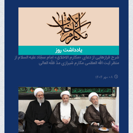
شرح فرازهایی از دعای «مکارم الاخلاق» امام سجّاد علیه السلام از
منظر آیت الله العظمی مکارم شیرازی مدّ ظلّه العالی
08 مهر 1404