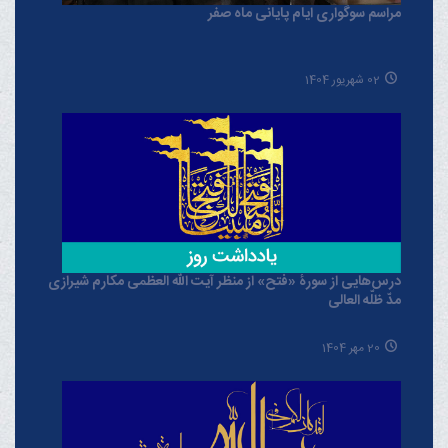
مراسم سوگواری ایام پایانی ماه صفر
02 شهریور 1404
درس‌هایی از سورۀ «فتح» از منظر آیت الله العظمی مکارم شیرازی
مدّ ظلّه العالی
20 مهر 1404