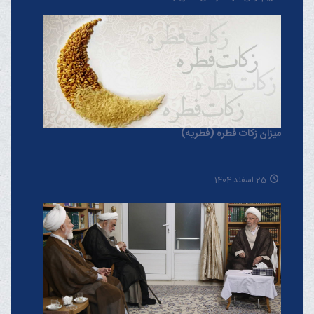
میزان زکات فطره (فطریه)
25 اسفند 1404