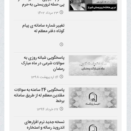
پی حمله تروریستی به حرم
احمد بن موسی علیه السلام
23 مرداد 1402
(شاهچراغ)
تغییر شماره سامانه ی پیام
کوتاه دفتر معظم له
پاسخگویی شبانه روزی به
سوالات شرعی در ماه مبارک
رمضان
14 اردیبهشت 1398
پاسخگویی 24 ساعته به سوالات
مقلدین معظم له از طریق سامانه
برخط
27 خرداد 1394
نسخه جدید نرم افزارهای
اندروید رساله و استخاره