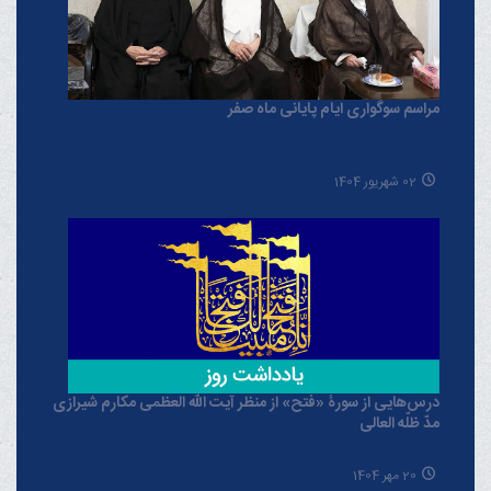
مراسم سوگواری ایام پایانی ماه صفر
02 شهریور 1404
درس‌هایی از سورۀ «فتح» از منظر آیت الله العظمی مکارم شیرازی
مدّ ظلّه العالی
20 مهر 1404