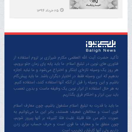
25 خرداد 1394
تأکید حضرت آیت الله العظمی مکارم شیرازی بر لزوم استفاده از
فناوری های نوین در تبلیغ اسلام: ما باید پابه پای زمان جلو برویم،
هر روز یک وسیله تازه‌ای ابتکار و اختراع می‌شود و ما نباید اجازه
بدهیم که این وسیله فقط در اختیار دیگران باشد. ما باید پیش‌گام
باشیم و این وسیله را قبل از آنکه آنها استفاده کنند، استفاده کنیم.
به هر حال استفاده از ابزار نوین یک وظیفه ماست و بدون تعصب
باید بین ابزار و احکام فرق بگذاریم.
ما باید با قدرت به تبلیغ اسلام مشغول باشیم، چون معارف اسلام
قوی است و مخالفان ضعیف هستند، بنابر این ما می‌توانیم به
صورت «کم من فئة قلیلة غلبت فئة کثیرة» بر آنها پیروز شویم،
چون منطق‌ ما و معارف ‌ما قوی است و حرف حساب برای زدن
داریم ولی آنها کارشان تخریب است.