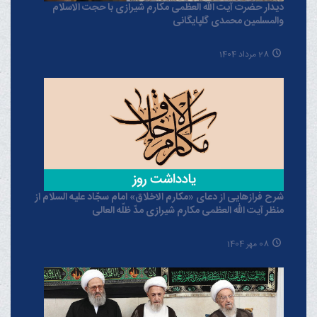
دیدار حضرت آیت الله العظمی مکارم شیرازی با حجت الاسلام
والمسلمین محمدی گلپایگانی
28 مرداد 1404
شرح فرازهایی از دعای «مکارم الاخلاق» امام سجّاد علیه السلام از
منظر آیت الله العظمی مکارم شیرازی مدّ ظلّه العالی
08 مهر 1404