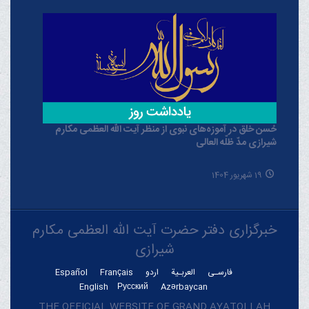
حُسن خلق در آموزه‌های نبوی از منظر آیت الله العظمی مکارم
شیرازی مدّ ظلّه العالی
19 شهریور 1404
خبرگزاری دفتر حضرت آیت الله العظمی مکارم
شیرازی
فارسـی
العربـیة
اردو
Français
Español
English
Русский
Azərbaycan
THE OFFICIAL WEBSITE OF GRAND AYATOLLAH