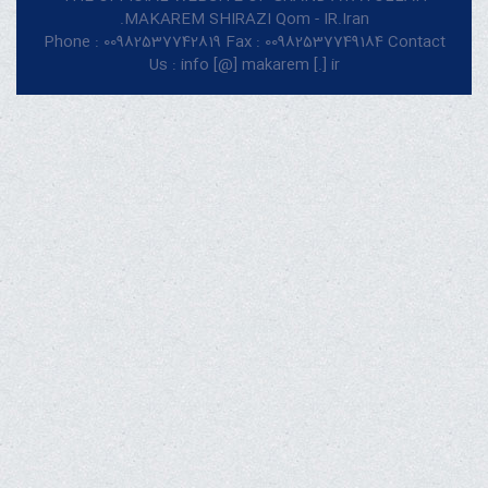
MAKAREM SHIRAZI Qom - IR.Iran.
Phone : 00982537742819 Fax : 00982537749184 Contact
Us : info [@] makarem [.] ir