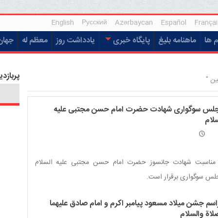
English
Русский
Azərbaycan
Español
Françai
م ها
ماهنامه بلیغ
پایگاه خبری
یادداشت روز
معظم له
جهان
پربازدی
ین "
لس سوگواری شهادت حضرت امام حسن مجتبی علیه
سلام
 مناسبت شهادت جانسوز حضرت امام حسن مجتبی علیه السلام
لس سوگواری برقرار است.
اسم جشن میلاد مسعود پیامبر اکرم و امام صادق علیهما
لاة والسلام