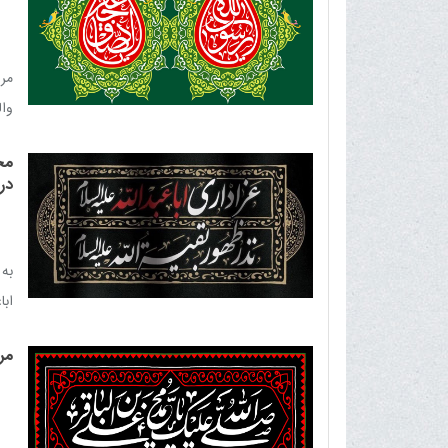
مرا
وال
مج
در
به
ابا
می
مر