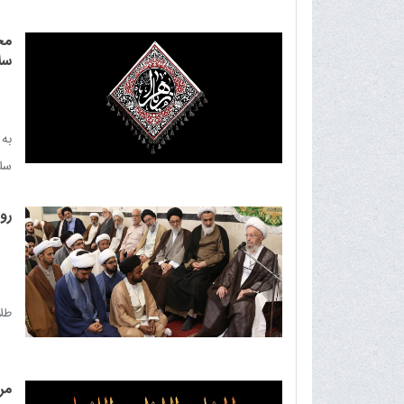
شیر
مج
سلا
به 
سلا
شیر
رو
طلا
مر