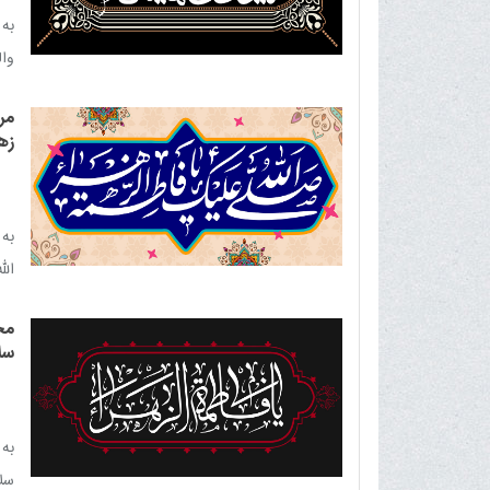
به
وال
مر
زهر
به 
الل
مج
سلا
به 
سلا