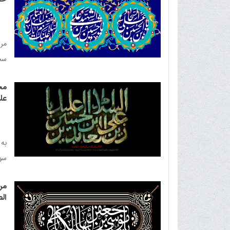
مرا
سجا
مکا
مج
علی
به
سوگ
مر
الص