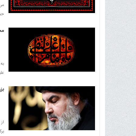
مرا
حضر
مج
به 
علی
بز
از
برک