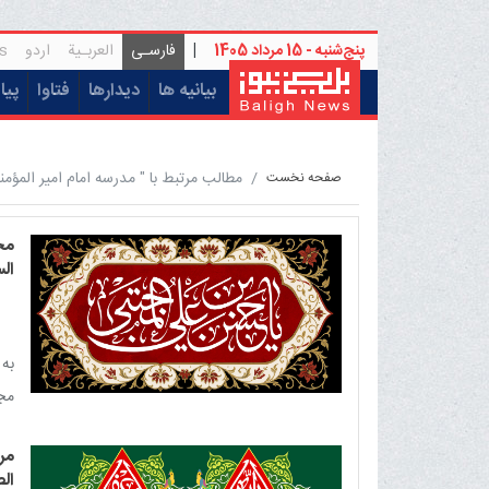
پنج‌شنبه - 15 مرداد 1405
|
فارسـی
العربـیة
اردو
s
(current)
بیانیه ها
دیدارها
فتاوا
پیا
مطالب مرتبط با " مدرسه امام امیر المؤمن
صفحه نخست
مج
ال
به
مج
مر
الص