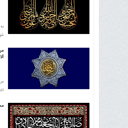
به
شه
سوگ
مر
آلا
مر
الت
مج