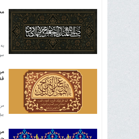
شو
مج
به 
سوگ
شد‌
مر
فد
مرا
عجّ
برگ
مر
حض