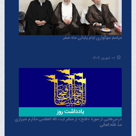
مراسم سوگواری ایام پایانی ماه صفر
02 شهریور 1404
درس‌هایی از سورۀ «فتح» از منظر آیت الله العظمی مکارم شیرازی
مدّ ظلّه العالی