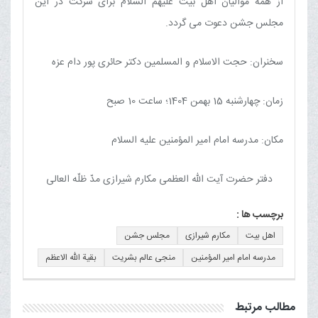
از همه موالیان اهل بیت علیهم السلام برای شرکت در این
مجلس جشن دعوت می گردد.
سخنران: حجت الاسلام و المسلمین دکتر حائری پور دام عزه
زمان: چهارشنبه 15 بهمن 1404؛ ساعت 10 صبح
مکان: مدرسه امام امیر المؤمنین علیه السلام
دفتر حضرت آیت الله العظمی مکارم شیرازی مدّ ظلّه العالی
برچسب ها :
اهل بیت
مکارم شیرازی
مجلس جشن
مدرسه امام امیر المؤمنین
منجی عالم بشریت
بقیة الله الاعظم
مطالب مرتبط