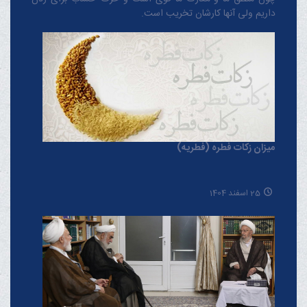
داریم ولی آنها کارشان تخریب است.
میزان زکات فطره (فطریه)
25 اسفند 1404