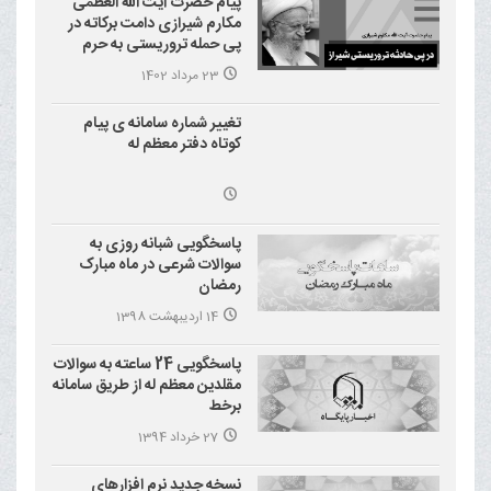
پیام حضرت آیت الله العظمی
مکارم شیرازی دامت برکاته در
پی حمله تروریستی به حرم
احمد بن موسی علیه السلام
23 مرداد 1402
(شاهچراغ)
تغییر شماره سامانه ی پیام
کوتاه دفتر معظم له
پاسخگویی شبانه روزی به
سوالات شرعی در ماه مبارک
رمضان
14 اردیبهشت 1398
پاسخگویی 24 ساعته به سوالات
مقلدین معظم له از طریق سامانه
برخط
27 خرداد 1394
نسخه جدید نرم افزارهای