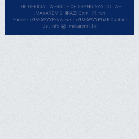
THE OFFICIAL WEBSITE OF GRAND AYATOLLAH
MAKAREM SHIRAZI Qom - IR.Iran.
Phone : 00982537742819 Fax : 00982537749184 Contact
Us : info [@] makarem [.] ir