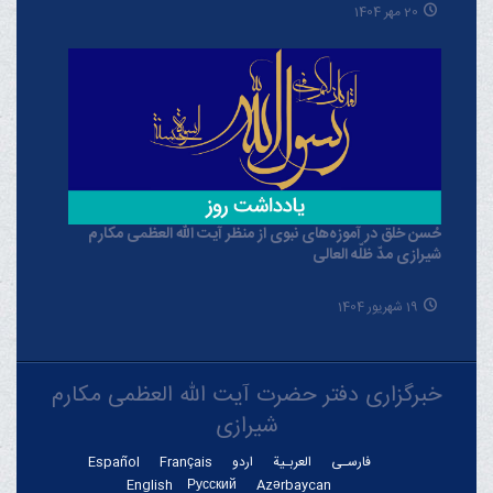
20 مهر 1404
حُسن خلق در آموزه‌های نبوی از منظر آیت الله العظمی مکارم
شیرازی مدّ ظلّه العالی
19 شهریور 1404
خبرگزاری دفتر حضرت آیت الله العظمی مکارم
شیرازی
فارسـی
العربـیة
اردو
Français
Español
English
Русский
Azərbaycan