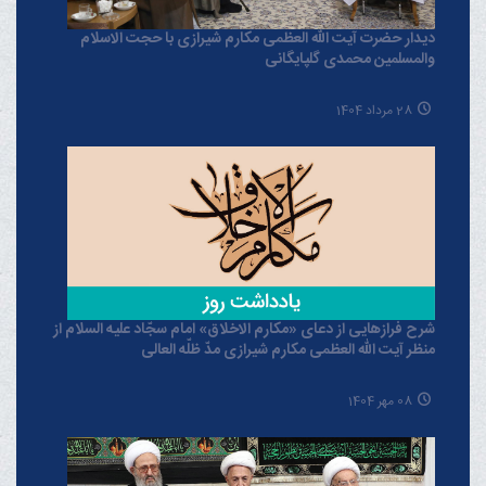
دیدار حضرت آیت الله العظمی مکارم شیرازی با حجت الاسلام
والمسلمین محمدی گلپایگانی
28 مرداد 1404
شرح فرازهایی از دعای «مکارم الاخلاق» امام سجّاد علیه السلام از
منظر آیت الله العظمی مکارم شیرازی مدّ ظلّه العالی
08 مهر 1404