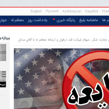
English
Русский
Azərbaycan
Español
Fran
م ها
ماهنامه بلیغ
پایگاه خبری
یادداشت روز
معظم له
جهان
پربازدی
تجارت شکر ، سهام شرکت قند دزفول و ارتباط معظم له با آقای مدلل