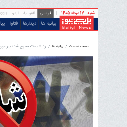
شنبه - 17 مرداد 1405
|
فارسـی
العربـیة
اردو
çais
(current)
بیانیه ها
دیدارها
فتاوا
پیا
رد شایعات مطرح شده پیرامون 
صفحه نخست
بيانيه ها