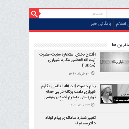
 اسلام
بایگانی خبر
دترین ها
افتتاح بخش استخاره سایت حضرت
آیت الله العظمی مکارم شیرازی
(مدظله)
20 خرداد 1392
پیام حضرت آیت الله العظمی مکارم
شیرازی دامت برکاته در پی حمله
تروریستی به حرم احمد بن موسی
علیه السلام (شاهچراغ)
23 مرداد 1402
تغییر شماره سامانه ی پیام کوتاه
دفتر معظم له