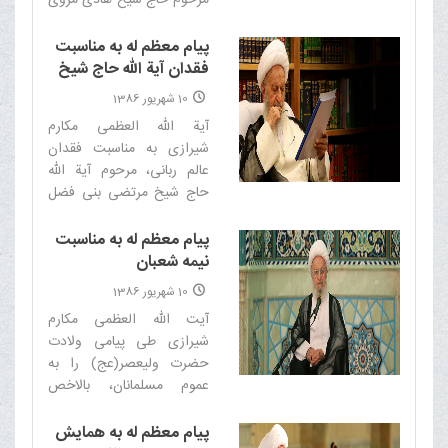
مرحوم حاج شیخ هادی مروی
را تسلیت گفتند، متن پیام
ایشان بدین شرح است:‌
پیام معظم له به مناسبت
فقدان آیة الله حاج شیخ
مرتضی بنی فضل
10 شهریور 1386
آیة الله العظمی مکارم
شیرازی به مناسبت فقدان
عالم ربانی، مرحوم آیة الله
حاج شیخ مرتضی بنی فضل
(ره) نماینده مردم آذربایجان
شرقی در مجلس خبرگان
پیام معظم له به مناسبت
رهبری پیامی بدین شرح
نیمه شعبان
صادر فرمودند:‌
10 شهریور 1386
آیت الله العظمی مکارم
شیرازی طی پیامی ولادت
حضرت ولیعصر(عج) را به
عموم مسلمانان، بالاخص
شیعیان جهان تبریک گفتند،
متن پیام بدین شرح است:‌
پیام معظم له به همایش