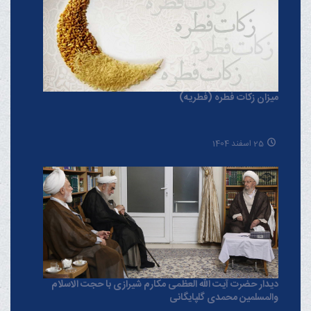
میزان زکات فطره (فطریه)
25 اسفند 1404
دیدار حضرت آیت الله العظمی مکارم شیرازی با حجت الاسلام
والمسلمین محمدی گلپایگانی