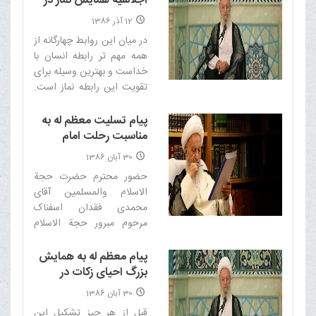
اجلاسیه همایش نماز در
استان کرمان
12 آذر 1386
در میان این روابط چهارگانه از
همه مهم تر رابطه انسان با
خداست و بهترین وسیله براى
تقویت این رابطه نماز است.
همان عبادتى که روح و جان
انسان را پالایش مى دهد،
پیام تسلیت معظم له به
زنگار گناه را از قلب مى زداید
مناسبت رحلت امام
و نهى از فحشا و منکر مى
جمعه محترم همدان
30 آبان 1386
کند، گرد و غبار معصیت را با
حضور محترم حضرت حجة
آب زلال خود از تمام وجود
الاسلام والمسلمین آقاى
انسان مى شوید و نردبانى
محمدى‌ فقدان اسفناک
است براى صعود به اوج
مرحوم مبرور حجة الاسلام
آسمان تقوا و فضیلت و قرب
والمسلمین حاج سید
پروردگار!‌
ابوالحسن موسوى (رضوان
پیام معظم له به همایش
الله تعالى علیه) را به جنابعالى
بزرگ احیاى زکات در
و حوزه علمیه و اهالى محترم
استان فارس
30 آبان 1386
همدان صمیمانه تسلیت مى
قبل از هر چیز تشکیل این