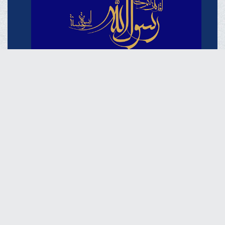
حُسن خلق در آموزه‌های نبوی از منظر آیت الله العظمی مکارم
شیرازی مدّ ظلّه العالی
19 شهریور 1404
خبرگزاری دفتر حضرت آیت الله العظمی مکارم
شیرازی
فارسـی
العربـیة
اردو
Français
Español
English
Русский
Azərbaycan
THE OFFICIAL WEBSITE OF GRAND AYATOLLAH
MAKAREM SHIRAZI Qom - IR.Iran.
Phone : 00982537742819 Fax : 00982537749184 Contact