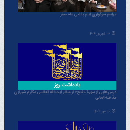
مراسم سوگواری ایام پایانی ماه صفر
02 شهریور 1404
درس‌هایی از سورۀ «فتح» از منظر آیت الله العظمی مکارم شیرازی
مدّ ظلّه العالی
20 مهر 1404