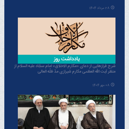
28 مرداد 1404
شرح فرازهایی از دعای «مکارم الاخلاق» امام سجّاد علیه السلام از
منظر آیت الله العظمی مکارم شیرازی مدّ ظلّه العالی
08 مهر 1404