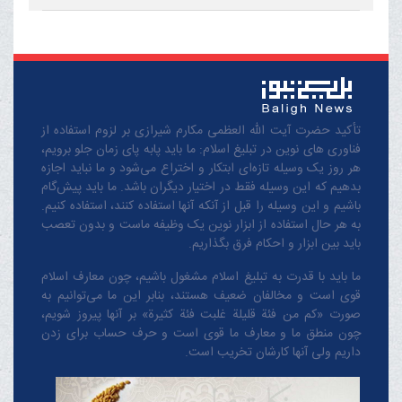
تأکید حضرت آیت الله العظمی مکارم شیرازی بر لزوم استفاده از
فناوری های نوین در تبلیغ اسلام: ما باید پابه پای زمان جلو برویم،
هر روز یک وسیله تازه‌ای ابتکار و اختراع می‌شود و ما نباید اجازه
بدهیم که این وسیله فقط در اختیار دیگران باشد. ما باید پیش‌گام
باشیم و این وسیله را قبل از آنکه آنها استفاده کنند، استفاده کنیم.
به هر حال استفاده از ابزار نوین یک وظیفه ماست و بدون تعصب
باید بین ابزار و احکام فرق بگذاریم.
ما باید با قدرت به تبلیغ اسلام مشغول باشیم، چون معارف اسلام
قوی است و مخالفان ضعیف هستند، بنابر این ما می‌توانیم به
صورت «کم من فئة قلیلة غلبت فئة کثیرة» بر آنها پیروز شویم،
چون منطق‌ ما و معارف ‌ما قوی است و حرف حساب برای زدن
داریم ولی آنها کارشان تخریب است.