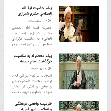
بانوی محترمه همین بس که
در تمام کوران های سیاسی
پیام حضرت آیة اللَّه
دوران انقلاب در کنار امام
العظمى مکارم شیرازى
(قدس سره الشریف) بود و
(مدّ ظلّه العالى) به
03 اسفند 1387
فرزندان برومند و شایسته ای
همایش آرمان‏شهر اسلامى
حضرت آیت الله العظمی
به جهان اسلام تحویل داد.‌
دانشگاه اصفهان
مکارم شیرازی (مد ظله
العالی) به مناسبت برگزاری
همایش آرمان شهر اسلامی در
دانشگاه اصفهان، خطاب به
شرکت کنندگان در این
پیام معظم له به مناسبت
همایش پیامی صادر کردند.‌
درگذشت امام جمعه
فقید آبادان
08 دی 1387
اینجانب در تمام دورانى که با
ایشان معاشرت داشتم جز خیر
و صلاح و نیکى از ایشان
ندیدم. خدایش غریق رحمت
کند و به بازماندگانش صبر
جمیل و اجر جزیل عنایت
ظرفیت واقعى فرهنگى
فرماید.‌
و اسلامى شهر قم به