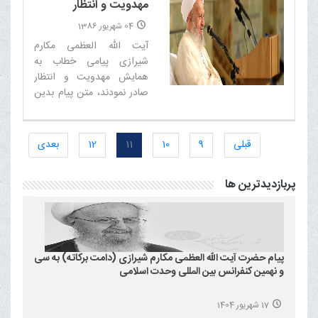
مهدویت و انتظار
04 شهریور 1386
آیت الله العظمی مکارم
شیرازی پیامی خطاب به
همایش مهدویت و انتظار
صادر نمودند، متن پیام بدین
شرح است:‌
قبلی
9
10
11
12
بعدی
پربازدیدترین ها
پیام حضرت آیت الله العظمی مکارم شیرازی (دامت برکاته) به سی
و نهمین کنفرانس بین المللی وحدت اسلامی
17 شهریور 1404