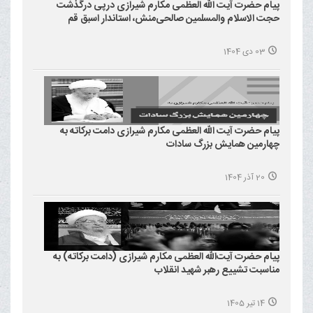
پیام حضرت آیت الله العظمی مکارم شیرازی درپی درگذشت
حجت الاسلام والمسلمین صالحی‌منش، استاندار اسبق قم
03 دی 1404
پیام حضرت آیت الله العظمی مکارم شیرازی دامت برکاته به
چهارمین همایش بزرگ سادات
20 آذر 1404
پیام حضرت آیت‌الله العظمی مکارم شیرازی (دامت برکاته) به
مناسبت تشییع رهبر شهید انقلاب
14 تیر 1405