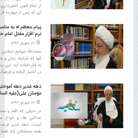
از تمام فنون کشورداری م
ای که پس از چهارده قر
خود را از دست نداده و 
عنوان یک سند جاوید
پیام معظم له به مناسب
می گردد؛ گویی تمام عمر 
نرم افزار مقتل امام 
صحیح کشورداری اند
السلام)، از سوی مرکز
22 شهریور 1396
صحیح آن را ترسیم کرده 
اسلامی نور
بحمدالله جوامع اسلامی و
به فکر افتاده اند، این رس
در اختیار گرفته و فرهنگ
به وسیلۀ آن به تمام جهان 
دهه غدير دهه آموختن
مؤمنان علی(علیه الس
03 شهریور 1396
در دنيايى كه ظلم و ست
عدالتى ها، و انواع م
است، دهه غدير فرصت 
همه مسلمانان (نه فقط