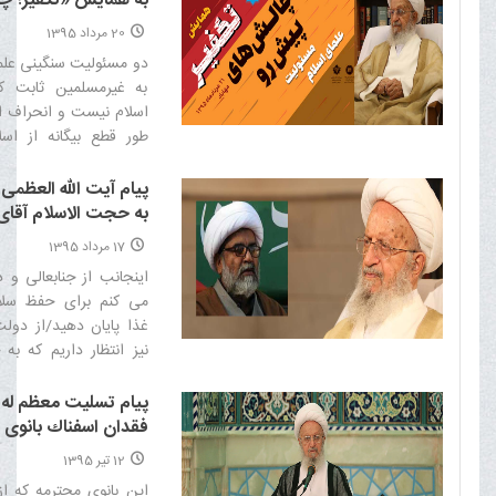
مسئولیت علمای اسلام
20 مرداد 1395
دو مسئولیت سنگینی علمای 
به غیرمسلمین ثابت کنی
اسلام نیست و انحراف ا
طور قطع بیگانه از اسلا
جوانان مسلمان هم این 
جذب به آنها نشوند‌
پیام آیت الله العظمی
به حجت الاسلام آقای 
عباس جعفری
17 مرداد 1395
اینجانب از جنابعالی و
می کنم برای حفظ سلام
غذا پایان دهید/از دو
نیز انتظار داریم که ب
جنابعالی و سایر مسلمانا
شیعیان، پاسخ مثبت دهند
پيام تسليت معظم له 
فقدان اسفناك بانوى 
همايونى
12 تیر 1395
اين بانوى محترمه كه ا