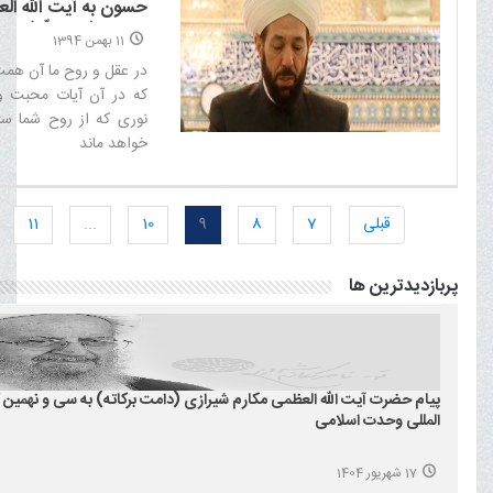
حسون به آیت الله ال
شیرازی(دام ظلّه)
11 بهمن 1394
در عقل و روح ما آن هم
که در آن آیات محبت
نوری که از روح شما س
خواهد ماند‌
قبلی
7
8
9
10
...
11
پربازدیدترین ها
پیام حضرت آیت الله العظمی مکارم شیرازی (دامت برکاته) به سی و نهمین 
المللی وحدت اسلامی
17 شهریور 1404