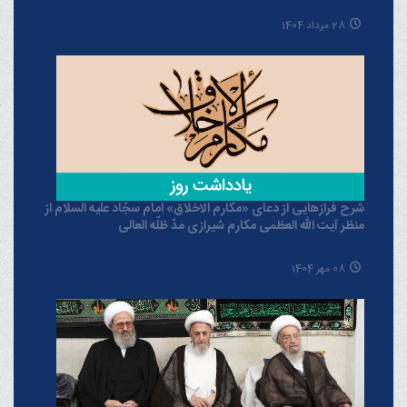
28 مرداد 1404
شرح فرازهایی از دعای «مکارم الاخلاق» امام سجّاد علیه السلام از
منظر آیت الله العظمی مکارم شیرازی مدّ ظلّه العالی
08 مهر 1404