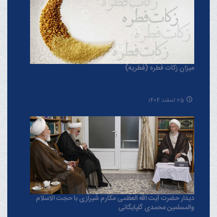
میزان زکات فطره (فطریه)
25 اسفند 1404
دیدار حضرت آیت الله العظمی مکارم شیرازی با حجت الاسلام
والمسلمین محمدی گلپایگانی