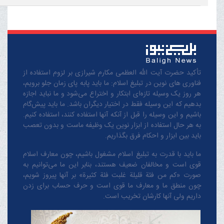
تأکید حضرت آیت الله العظمی مکارم شیرازی بر لزوم استفاده از
فناوری های نوین در تبلیغ اسلام: ما باید پابه پای زمان جلو برویم،
هر روز یک وسیله تازه‌ای ابتکار و اختراع می‌شود و ما نباید اجازه
بدهیم که این وسیله فقط در اختیار دیگران باشد. ما باید پیش‌گام
باشیم و این وسیله را قبل از آنکه آنها استفاده کنند، استفاده کنیم.
به هر حال استفاده از ابزار نوین یک وظیفه ماست و بدون تعصب
باید بین ابزار و احکام فرق بگذاریم.
ما باید با قدرت به تبلیغ اسلام مشغول باشیم، چون معارف اسلام
قوی است و مخالفان ضعیف هستند، بنابر این ما می‌توانیم به
صورت «کم من فئة قلیلة غلبت فئة کثیرة» بر آنها پیروز شویم،
چون منطق‌ ما و معارف ‌ما قوی است و حرف حساب برای زدن
داریم ولی آنها کارشان تخریب است.