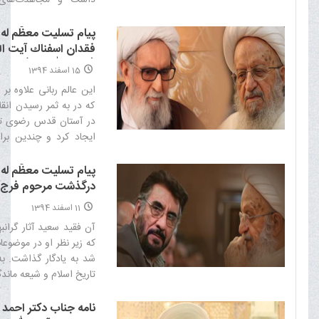
داشت و مجاهدت‌هاى
ناشدنى است‌
پيام تسليت معظّم له
فقدان اسفناك آيت ال
(رحمة الله عليه)
15 اسفند 1394
اين عالم ربانى علاوه بر
كه در به ثمر رسيدن ان
در آستان قدس رضوى تح
ايجاد كرد و چندين براب
آستان مقدس افزود تا ز
مقدسه در رفاه كامل باشند
پیام تسلیت معظّم له
درگذشت مرحوم فرج ا
11 اسفند 1394
آن فقید سعید آثار گرانب
که زیر نظر او در موضو
شد به یادگار گذاشت. به 
تاریخ اسلام و شیعه ماندگ
نامه جناب دکتر احمد ب