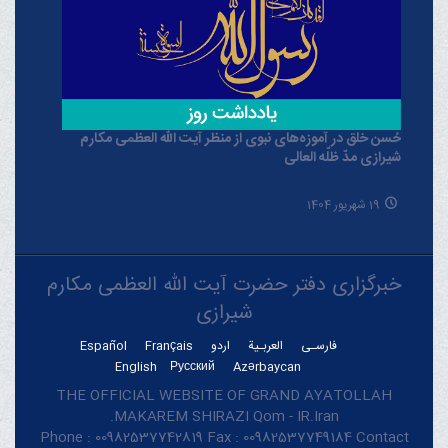
حُسن خلق در آموزه‌های نبوی از منظر آیت الله العظمی مکارم
شیرازی مدّ ظلّه العالی
19 شهریور 1404
خبرگزاری دفتر حضرت آیت الله العظمی مکارم
شیرازی
فارسـی
العربـیة
اردو
Français
Español
English
Русский
Azərbaycan
THE OFFICIAL WEBSITE OF GRAND AYATOLLAH
MAKAREM SHIRAZI Qom - IR.Iran.
Phone : 00982537742819 Fax : 00982537749184 Contact