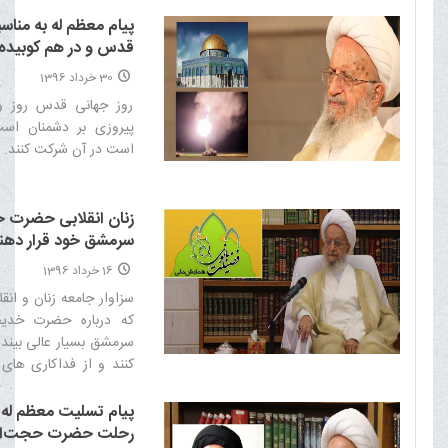
كه به زندگى پر رمز و را
مومنان على(علیه السلام) 
پیام معظم له به مناس
بهتر زيستن را بياموزند‌
قدس و در هم کوبیده
تروریست ها بوسیله
30 خرداد 1396
سپاه پاسداران
روز جهانی قدس روز 
پیروزی بر دشمنان است
است در آن شرکت کنند.‌
زنان انقلابی حضرت خ
سرمشق خود قرار دهند
های او درس بیاموزند
16 خرداد 1396
سزاوار جامعه زنان و ان
که درباره حضرت خدیج
سرمشق بسیار عالی بیندیش
کنند و از فداکاری های 
حتی نه تنها زنان بلکه مر
به او اقتدا کنند‌
پيام تسليت معظم له 
رحلت حضرت حجت‌الا