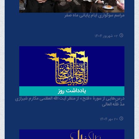
مراسم سوگواری ایام پایانی ماه صفر
02 شهریور 1404
درس‌هایی از سورۀ «فتح» از منظر آیت الله العظمی مکارم شیرازی
مدّ ظلّه العالی
20 مهر 1404