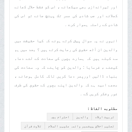
اور تیراندازی بھی سیکھائے ، اس کو فقط حلال کھانے
کھلائے اور جب شادی کی عمر تک پہنچ جائے تو اس کی
شادی کے راستہ ہموار کرے ۔
انہوں نے یہ سوال پیش کرتے ہوئے کہ کیا حقیقت میں
والدین ان آٹھ حقوق کی رعایت کرتے ہیں ؟ بعد میں ہم
سے کہتے ہیں کہ ہمارے بچوں کی سعادت کے لئے دعاء
کیجئے ، فرمایا : والدین کو چاہئے کہ وہ سعادت کی
بنیاد ڈالیں اورپھر دعا کریں تاکہ کامل ہوجائے ،
مجھے امید ہے کہ والدین اپنے بچوں کے حقوق کی طرف
غور وفکر کریں گے ۔
مطلوبه الفاظ :
تربیت اولاد
والدین
احترام بچہ
تعلیم اخلاق پیغمبر وائمہ علیہم السلام
تلاوت قرآن