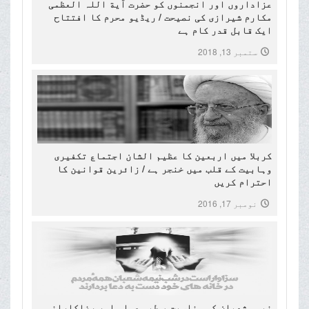
عزاداروں اور انجمنوں کو حضرت آیة اللہ العظمی
مکارم شیرازی کی نصیحت / ریڈیو محرم کا افتتاح
ایک قابل قدر کام ہے
ستمبر 13, 2018
کربلا میں اربعین کا عظیم الشان اجتماع تکفیری
وہابیت کے قلب میں خنجر ہے / زائرین قوانین کا
احترام کریں
نومبر 17, 2016
نیمہ شعبان کی مناسبت ، طبی عملہ اور رضاکارانہ