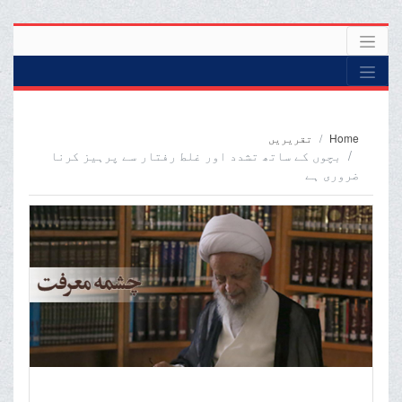
Home
تقریریں
بچوں کے ساتھ تشدد اور غلط رفتار سے پرہیز کرنا
ضروری ہے