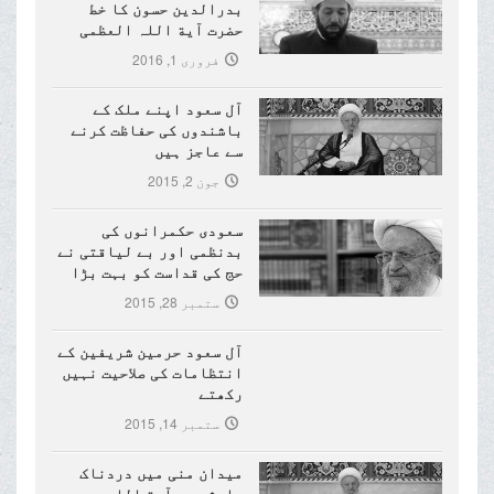
بدرالدین حسون کا خط
حضرت آیة اللہ العظمی
مکارم شیرازی (دام ظلہ)
فروری 1, 2016
کے نام
آل سعود اپنے ملک کے
باشندوں کی حفاظت کرنے
سے عاجز ہیں
جون 2, 2015
سعودی حکمرانوں کی
بدنظمی اور بے لیاقتی نے
حج کی قداست کو بہت بڑا
نقصان پہنچایا ہے
ستمبر 28, 2015
آل سعود حرمین شریفین کے
انتظامات کی صلاحیت نہیں
رکھتے
ستمبر 14, 2015
میدان منی میں دردناک
حادثہ پر آیة اللہ