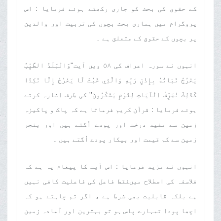
کے حقوق کی بحث کو جاری رکھتے ہوئے فرمایا : اس
پروگرام میں ہماری بحث بچوں کی تربیت اور والدین
پر بچوں کے حقوق کے متعلق ہے ۔
انہوں نے سورہ اعراف کی ٥٨ ویں آیت''وَالْبَلَدُ الطَّيِّبُ
يَخْرُجُ نَبَاتُهُ بِإِذْنِ رَبِّهِ وَالَّذِي خَبُثَ لَا يَخْرُجُ إِلَّا نَكِدًا
كَذَلِكَ نُصَرِّفُ الْآيَاتِ لِقَوْمٍ يَشْكُرُونَ'' کی طرف اشارہ کرتے
ہوئے فرمایا : قرآن کریم فرماتا ہے کہ پاک و پاکیزہ
زمین سے مفید درخت اور پودے اُگتے ہیں اور بنجر
زمین سے کم قیمت اور بیکار پودے اُگتے ہیں ۔
انہوں نے مزید فرمایا : اس آیت کا پیغام یہ ہے کہ
فلاسفہ کی اصطلاح میںفقط فاعل کی فاعلیت کافی نہیں
ہے بلکہ قابلیت بھی شرط ہے ، اگر تم چاہتے ہو کہ
اچھا پودا تمہارے پاس ہو تو بہترین اور آمادہ زمین