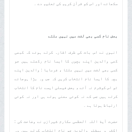
سکھائے اور اس کو قرآن کریم کی تعلیم دے ۔
بعض نام کسی بھی لغت میں نہیں ملتے
انہوں نے اس بات کی طرف اشارہ کرتے ہوئے کہ کبھی
کھی والدین اپنے بچوں کا ایسا نام رکھتے ہیں جو
کسی بھی لغت میں نہیں ملتا ، فرمایا : والدین اپنے
بچہ کا ایسا نام انتخاب کریں کہ جب وہ بڑا ہوجائے
تو اس کوشرم نہ آئے ، بعض فیملی ایسے نام کا انتخاب
کرتے ہیں جس کے نہ کوئی معنی ہوتے ہی اور نہ کوئی
ارتباط ہوتا ہے ۔
حضرت آیة اللہ العظمی مکارم شیرازی نے وضاحت کی :
اکثر و بیشتر والدین جو نام انتخاب کرتے ہیں وہ