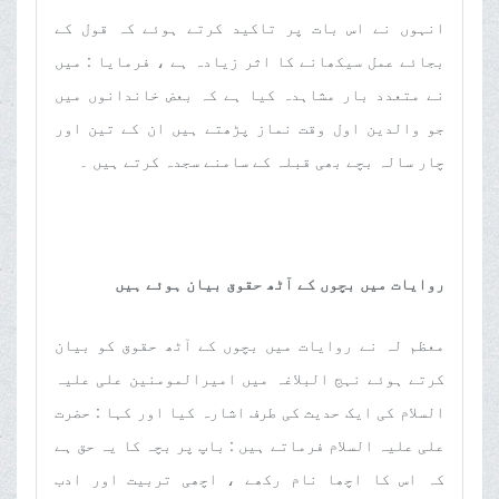
انہوں نے اس بات پر تاکید کرتے ہوئے کہ قول کے
بجائے عمل سیکھانے کا اثر زیادہ ہے ، فرمایا : میں
نے متعدد بار مشاہدہ کیا ہے کہ بعض خاندانوں میں
جو والدین اول وقت نماز پڑھتے ہیں ان کے تین اور
چار سالہ بچے بھی قبلہ کے سامنے سجدہ کرتے ہیں ۔
روایات میں بچوں کے آٹھ حقوق بیان ہوئے ہیں
معظم لہ نے روایات میں بچوں کے آٹھ حقوق کو بیان
کرتے ہوئے نہج البلاغہ میں امیرالمومنین علی علیہ
السلام کی ایک حدیث کی طرف اشارہ کیا اور کہا : حضرت
علی علیہ السلام فرماتے ہیں : باپ پر بچہ کا یہ حق ہے
کہ اس کا اچھا نام رکھے ، اچھی تربیت اور ادب