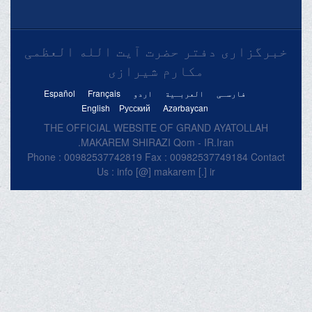
خبرگزاری دفتر حضرت آیت الله العظمی
مکارم شیرازی
فارسـی
العربـیة
اردو
Français
Español
English
Русский
Azərbaycan
THE OFFICIAL WEBSITE OF GRAND AYATOLLAH
MAKAREM SHIRAZI Qom - IR.Iran.
Phone : 00982537742819 Fax : 00982537749184 Contact
Us : info [@] makarem [.] ir