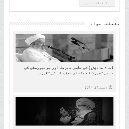
نمازکےلئے تنبیہ
متعلقہ مواد
امام صادق(ع) کی علمی تحریک اور یونیورسٹی کی
علمی تحریک کے متعلق معظم لہ کی تقریر
اگست 24, 2014