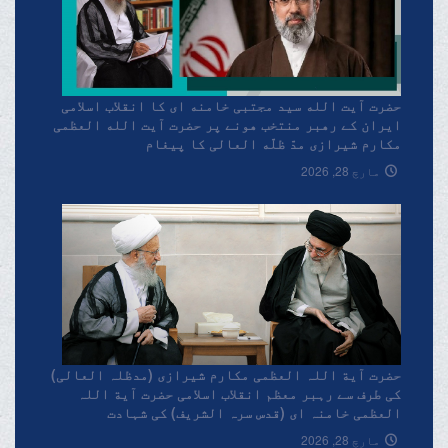
حضرت آیت الله سید مجتبی خامنه ای کا انقلاب اسلامی
ایران کے رهبر منتخب هونے پر حضرت آیت الله العظمی
مکارم شیرازی مدّ ظلّه العالی کا پیغام
مارچ 28, 2026
حضرت آیة اللہ العظمی مکارم شیرازی (مدظلہ العالی)
کی طرف سے رہبر معظم انقلاب اسلامی حضرت آیة اللہ
العظمی خامنہ ای (قدس سرہ الشریف) کی شہادت
پرتعزیتی پیغام۔
مارچ 28, 2026