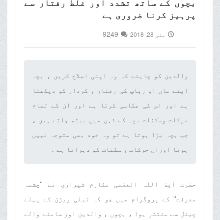
بچوں کے ساتھ تشدد اور غلط رفتار سے
پرہیز کرنا ضروری ہے
9249
مئی 28, 2018
والدین کو چاہئے کہ وہ اپنی اصلاح کریں ، بچہ
اپنے ماں او رباپ کی رفتار و کردار کو دیکھتا
ہے اور اس کی عکاسی کرتا ہے اور ان کے تمام
حرکات وسکنات بچہ کے ذہن میں بیٹھ جاتے ہیں ،
جب بچہ بڑا ہوتا ہے تو وہ خود بھی متوجہ نہیں
ہوتا اوران حرکات و سکنات کو دہراتا ہے ۔‌
حضرت آیة اللہ العظمی مکارم شیرازی نے ''چشمہ
معرفت'' کے پروگرام میں جو کہ ٹیلی ویژن کے پہلے
چینل سے منتشر ہوا ، بچوں ، والدین اور سامنے والے