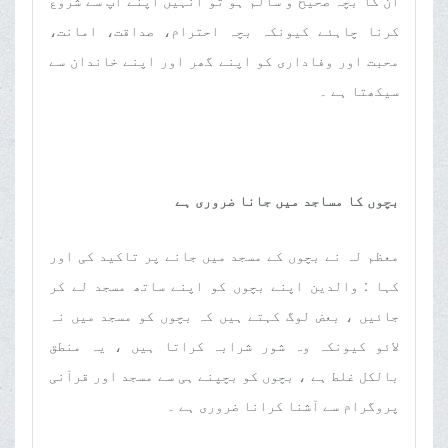
ان کا بچہ صحیح و سالم ہو تو انہیں اپنے آپ سے شروع
کرنا چاہئے کیونکہ بچہ احترام، صداقت، امانت،
محبت اور وفاداری کو اپنے گھر اور اپنے خاندان سے
سیکھتا ہے ۔
بچوں کا مساجد میں جانا ضروری ہے
معظم لہ نے بچوں کے مسجد میں جانے پر تاکید کی اور
کہا : والدین اپنے بچوں کو اپنے ساتھ مسجد لے کر
جائیں ، بعض لوگ کہتے ہیں کہ بچوں کو مسجد میں نہ
لائو کیونکہ وہ شور شرابہ کراتا ہیں ، یہ منطق
بالکل غلط ہے ، بچوں کو بچپنے ہی سے مسجد اور قرآنی
پروگرام سے آشنا کرانا ضروری ہے ۔