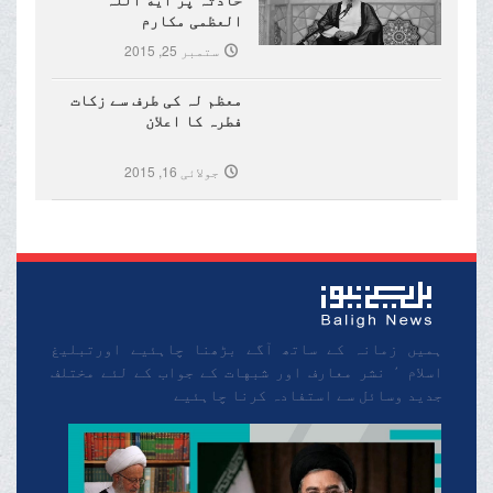
العظمی مکارم
شیرازی(مدظلہ)کا تعزیتی
ستمبر 25, 2015
پیغام
معظم لہ کی طرف سے زکات
فطرہ کا اعلان
جولائی 16, 2015
ہمیں زمانہ کے ساتھ آگے بڑھنا چاہئیے اورتبلیغ
اسلام ٬ نشر معارف اور شبهات کے جواب کے لئے مختلف
جدید وسائل سے استفادہ کرنا چاہئیے