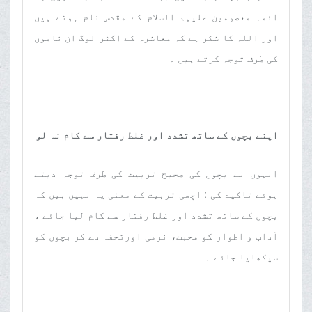
ائمہ معصومین علیہم السلام کے مقدس نام ہوتے ہیں
اور اللہ کا شکر ہے کہ معاشرہ کے اکثر لوگ ان ناموں
کی طرف توجہ کرتے ہیں ۔
اپنے بچوں کے ساتھ تشدد اور غلط رفتار سے کام نہ لو
انہوں نے بچوں کی صحیح تربیت کی طرف توجہ دیتے
ہوئے تاکید کی : اچھی تربیت کے معنی یہ نہیں ہیں کہ
بچوں کے ساتھ تشدد اور غلط رفتار سے کام لیا جائے ،
آداب و اطوار کو محبت، نرمی اورتحفہ دے کر بچوں کو
سیکھایا جائے ۔