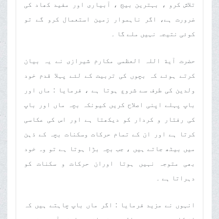
تلاش کرو ، بہترین بیج ، آبیاری اور مفید کھاد کی
ضرورت ہے، اگر ناہموار زمین استعمال کرو گے تو
کوئی نتیجہ نہیں ملے گا ۔
حضرت آیة اللہ العظمی مکارم شیرازی نے یہ بیان
کرتے ہوئے کہ بچوں کی تربیت کے لئے پہلا قدم خود
ولدین کی طرف سے شروع ہوتا ہے ، فرمایا : ماں اور
باپ پہلے اپنی اصلاح کریں کیونکہ بچہ ماں اور باپ
کی رفتار و کردار کو دیکھتا ہے اور اس کی عکاسی
کرتا ہے اور ان کے تمام حرکات وسکنات بچہ کے ذہن
میں بیٹھ جاتے ہیں ، جب بچہ بڑا ہوتا ہے تو وہ خود
بھی متوجہ نہیں ہوتا اوران حرکات و سکنات کو
دہراتا ہے ۔
انہوں نے مزید فرمایا : اگر ماں باپ چاہتے ہیں کہ