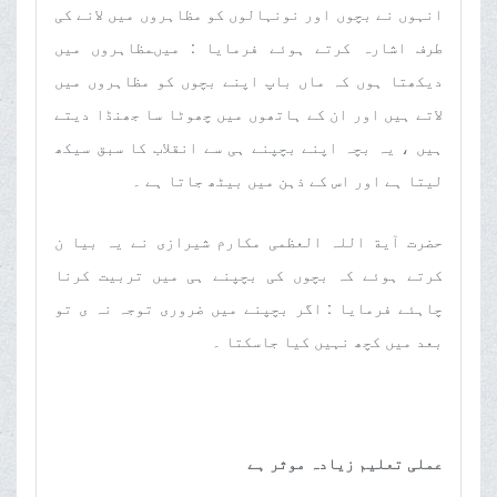
انہوں نے بچوں اور نونہالوں کو مظاہروں میں لانے کی
طرف اشارہ کرتے ہوئے فرمایا : میںمظاہروں میں
دیکھتا ہوں کہ ماں باپ اپنے بچوں کو مظاہروں میں
لاتے ہیں اور ان کے ہاتھوں میں چھوٹا سا جھنڈا دیتے
ہیں ، یہ بچہ اپنے بچپنے ہی سے انقلاب کا سبق سیکھ
لیتا ہے اور اس کے ذہن میں بیٹھ جاتا ہے ۔
حضرت آیة اللہ العظمی مکارم شیرازی نے یہ بیا ن
کرتے ہوئے کہ بچوں کی بچپنے ہی میں تربیت کرنا
چاہئے فرمایا : اگر بچپنے میں ضروری توجہ نہ ی تو
بعد میں کچھ نہیں کیا جاسکتا ۔
عملی تعلیم زیادہ موثر ہے