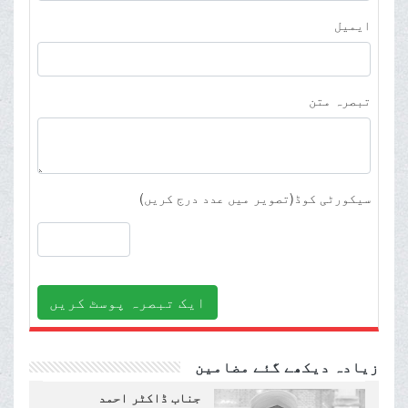
ایمیل
تبصرہ متن
سیکورٹی کوڈ(تصویر میں عدد درج کریں)
ایک تبصرہ پوسٹ کریں
زیادہ دیکھے گئے مضامین
جناب ڈاکٹر احمد