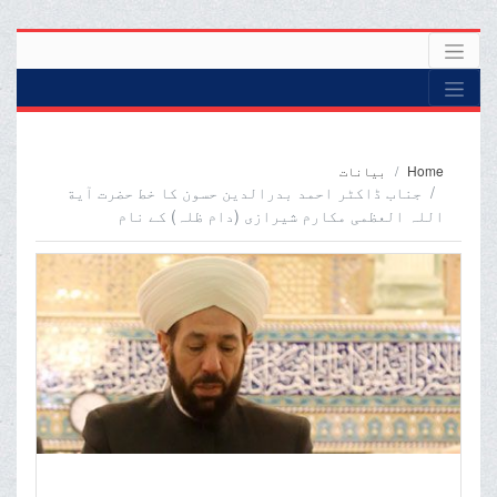
Home
بیانات
جناب ڈاکٹر احمد بدرالدین حسون کا خط حضرت آیة
اللہ العظمی مکارم شیرازی (دام ظلہ) کے نام