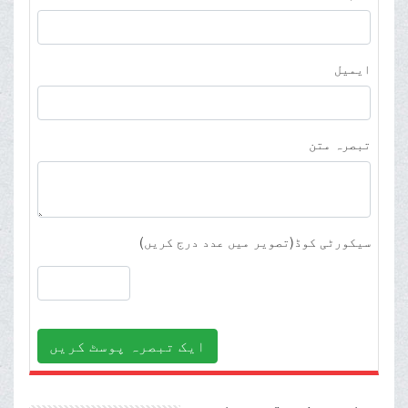
ایمیل
تبصرہ متن
سیکورٹی کوڈ(تصویر میں عدد درج کریں)
ایک تبصرہ پوسٹ کریں