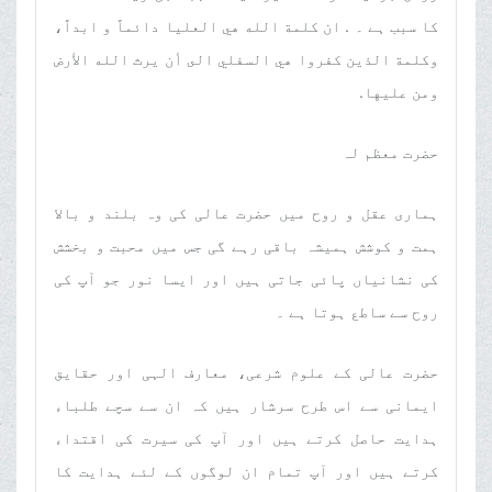
کا سبب ہے ۔ . ان كلمة الله هي العليا دائماً و ابداً،
وكلمة الذين كفروا هي السفلي الى أن يرث الله الأرض
ومن عليها.
حضرت معظم لہ
ہماری عقل و روح میں حضرت عالی کی وہ بلند و بالا
ہمت و کوشش ہمیشہ باقی رہے گی جس میں محبت و بخشش
کی نشانیاں پائی جاتی ہیں اور ایسا نور جو آپ کی
روح سے ساطع ہوتا ہے ۔
حضرت عالی کے علوم شرعی، معارف الہی اور حقایق
ایمانی سے اس طرح سرشار ہیں کہ ان سے سچے طلباء
ہدایت حاصل کرتے ہیں اور آپ کی سیرت کی اقتداء
کرتے ہیں اور آپ تمام ان لوگوں کے لئے ہدایت کا