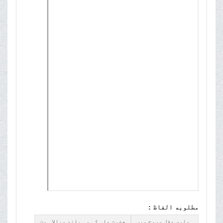
مطلوبه الفاظ :
ہماری عقل وروح میں
حضرت علی کی وہ بلند وبالا ہمت