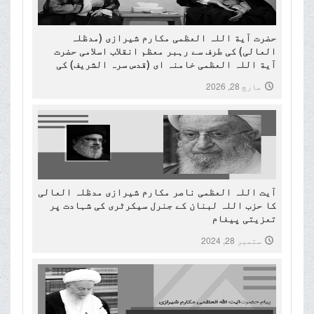
حضرت آیة اللہ العظمی مکارم شیرازی (مدظلہ
العالی) کی طرف سے رہبر معظم انقلاب اسلامی حضرت
آیة اللہ العظمی خامنہ ای (قدس سرہ الشریف) کی
شہادت پرتعزیتی پیغام۔
مارچ 28, 2026
آیت اللہ العظمی ناصر مکارم شیرازی مدظلہ العالی
کا حزب اللہ لبنان کے جنرل سیکرٹری کی شہادت پر
تعزیتی پیغام
ستمبر 28, 2024