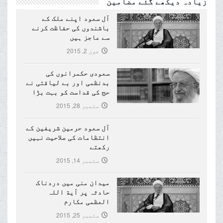
زیادہ دیکھے گئے مضامین
آل سعود اپنے ملک کے
باشندوں کی حفاظت کرنے
سے عاجز ہیں
جون 2, 2015
سعودی حکمرانوں کی
بدنظمی اور بے لیاقتی نے
حج کی قداست کو بہت بڑا
نقصان پہنچایا ہے
ستمبر 28, 2015
آل سعود حرمین شریفین کے
انتظامات کی صلاحیت نہیں
رکھتے
ستمبر 14, 2015
میدان منی میں دردناک
حادثہ پر آیة اللہ
العظمی مکارم
شیرازی(مدظلہ)کا تعزیتی
ستمبر 25, 2015
پیغام