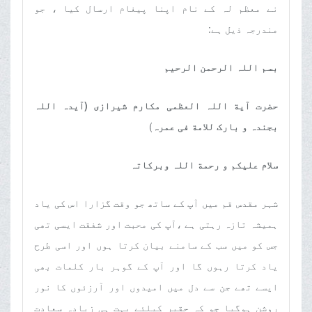
نے معظم لہ کے نام اپنا پیغام ارسال کیا ، جو
مندرجہ ذیل ہے
:
بسم اللہ الرحمن الرحیم
حضرت آیة اللہ العظمی مکارم شیرازی (آیدہ اللہ
بجندہ و بارک للامة فی عمرہ
(
سلام علیکم و رحمة اللہ وبرکاتہ
شہر مقدس قم میں آپ کے ساتھ جو وقت گزارا اس کی یاد
ہمیشہ تازہ رہتی ہے ،آپ کی محبت اور شفقت ایسی تھی
جس کو میں سب کے سامنے بیان کرتا ہوں اور اسی طرح
یاد کرتا رہوں گا اور آپ کے گوہر بار کلمات بھی
ایسے تھے جن سے دل میں امیدوں اور آرزئوں کا نور
روشن ہوگیا جو کہ حقیر کیلئے بہت ہی زیادہ سعادت