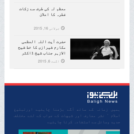
معظم لہ کی طرف سے زکات
فطرہ کا اعلان
جولائی 16, 2015
حضرت آیت اللہ العظمی
مکارم شیرازی کا خط شیح
الازہر جناب شیخ ڈاکٹر
احمد طیب کے نام
اگست 6, 2015
ہمیں زمانہ کے ساتھ آگے بڑھنا چاہئیے اورتبلیغ
اسلام ٬ نشر معارف اور شبهات کے جواب کے لئے مختلف
جدید وسائل سے استفادہ کرنا چاہئیے