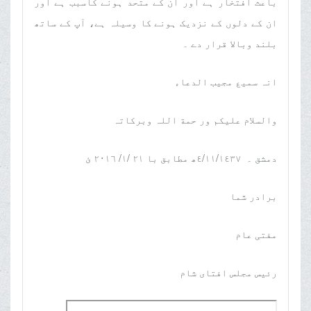
باعث افتخار ہے اور ان کے متحد ہونے کاسبب ہے اور
ان کے دلوں کے نزدیک ہونے کا وسیلہ ہے، آپ کے ساتھ
بلند وبالا قرار دے ۔
انہ سمیع مجیب الدعاء
والسلام علیکم ور حمة اللہ وبرکاتہ
دمشق ۔ ٤/١١/١٤٣٧ھ مطابق با ٢١ /١/ ٢٠١٦ ئ
برادر شما
مفتی عام
رئیس مجلس افتای شام