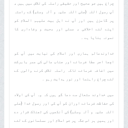
چراغ ہیں جو صحیح اور حقیقی راستہ کی تلاش میں ہیں ،
آپ رسول اللہ (صلی اللہ علیہ و آلہ وسلم) کے راستہ
پر گامزن ہیں اور آپ نے اہل بیت علیہم السلام کو
اپنے لئے اخلاقی ، عملی اور محبت و وفاداری کا
نمونہ بنایا ہے ۔
خداوندعالم ہماری اور اسلام کی نیابت میں آپ کو
اچھا اجر عطا فرمائے اور جناب عالی کی عمر بابرکت
میں اضافہ فرمائے تاکہ راستہ تلاش کرنے والوں کے
لئے چراغ راہنما اور نور ہدایت رہو ۔
میں خداوند متعال سے دعا گو ہوں کہ وہ آپ کی اولاد
کی حفاظت فرمائے اوران کو آپ کی اور رسول خدا (صلی
اللہ علیہ و آلہ وسلم) کی آنکھوں کی ٹھنڈک قرار دے
اور ہمیں ہر اس جگہ پر جو اسلام اور مسلمانوں کے لئے