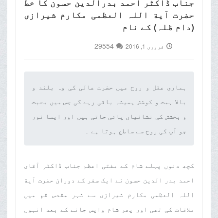
جناب ڈاکٹر احمد بدرالدین حسون کا خط
حضرت آیة اللہ العظمی مکارم شیرازی
(دام ظلہ) کے نام
29554
فروری 1, 2016
ہماری عقل و روح میں حضرت عالی کی وہ بلند و
بالا ہمت و کوشش ہمیشہ باقی رہے گی جس میں محبت
و بخشش کی نشانیاں پائی جاتی ہیں اور ایسا نور
جو آپ کی روح سے ساطع ہوتا ہے ۔‌
کچھ دنوں پہلے شام کے مفتی اعظم جناب ڈاکٹر آقای
احمد بدر الدین حسون نے ایک سفر کے دوران حضرت آیة
اللہ العظمی مکارم شیرازی سے شہر مقدس قم میں
ملاقات کی تھی اور پھر شام واپس جانے کے بعد انہوں