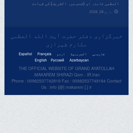
العظمی خامنہ ای (قدس سرہ الشریف) کی شہادت
پرتعزیتی پیغام۔
مارچ 28, 2026
خبرگزاری دفتر حضرت آیت الله العظمی
مکارم شیرازی
فارسـی
العربـیة
اردو
Français
Español
English
Русский
Azərbaycan
THE OFFICIAL WEBSITE OF GRAND AYATOLLAH
MAKAREM SHIRAZI Qom - IR.Iran.
Phone : 00982537742819 Fax : 00982537749184 Contact
Us : info [@] makarem [.] ir