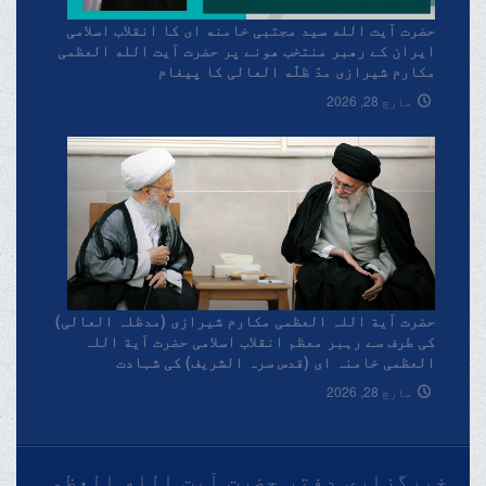
حضرت آیت الله سید مجتبی خامنه ای کا انقلاب اسلامی
ایران کے رهبر منتخب هونے پر حضرت آیت الله العظمی
مکارم شیرازی مدّ ظلّه العالی کا پیغام
مارچ 28, 2026
حضرت آیة اللہ العظمی مکارم شیرازی (مدظلہ العالی)
کی طرف سے رہبر معظم انقلاب اسلامی حضرت آیة اللہ
العظمی خامنہ ای (قدس سرہ الشریف) کی شہادت
پرتعزیتی پیغام۔
مارچ 28, 2026
خبرگزاری دفتر حضرت آیت الله العظمی