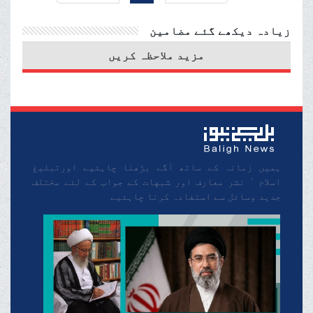
پائی جاتی ہیں اور ایسا
زیادہ دیکھے گئے مضامین
نور جو آپ کی روح سے
مزید ملاحظہ کریں
ساطع ہوتا ہے ۔
ہمیں زمانہ کے ساتھ آگے بڑھنا چاہئیے اورتبلیغ
اسلام ٬ نشر معارف اور شبهات کے جواب کے لئے مختلف
جدید وسائل سے استفادہ کرنا چاہئیے