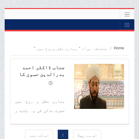
Home
متعلقہ مواد " ہماری عقل وروح میں "
جناب ڈاکٹر احمد
بدرالدین حسون کا
خط حضرت آیة اللہ
العظمی مکارم
شیرازی (دام ظلہ)
کے نام
ہماری عقل و روح میں
حضرت عالی کی وہ بلند و
بالا ہمت و کوشش ہمیشہ
باقی رہے گی جس میں
اس سے پهلا
1
اس کے بعد
محبت و بخشش کی نشانیاں