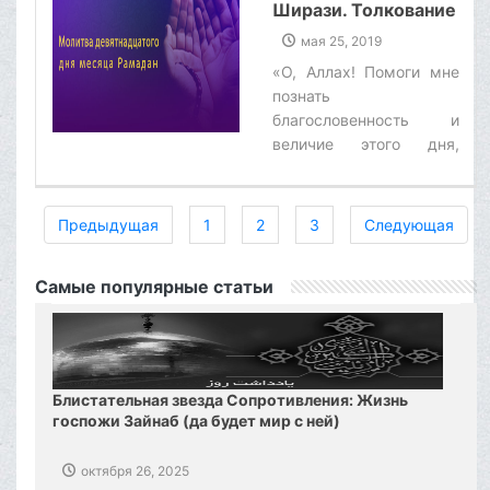
праведников!»‌
Ширази. Толкование
молитвы
мая 25, 2019
девятнадцатого дня
«О, Аллах! Помоги мне
месяца Рамадан
познать
благословенность и
величие этого дня,
облегчи мне путь для
достижения благ, не
лиши меня принятия его
Предыдущая
1
2
3
Следующая
благодеяний, о,
Указывающий путь к
Самые популярные статьи
ясной истине!»‌
Блистательная звезда Сопротивления: Жизнь
госпожи Зайнаб (да будет мир с ней)
октября 26, 2025