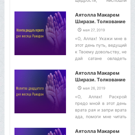
щедрости, ниспошли
мне Свое
благословение, помоги
Аятолла Макарем
мне совершить то, что
Ширази. Толкование
вызывает Твое
молитвы двадцать
мая 27, 2019
довольство, введи меня
первого дня месяца
«O, Аллах! Укажи мне в
в рай, о, Исполняющий
Рамадан
этот день путь, ведущий
просьбы находящихся в
к Твоему довольству, не
безвыходном
дай сатане овладеть
положении!»‌
мной и сделай моей
обителью рай, о,
Аятолла Макарем
Исполняющий мольбы
Ширази. Толкование
просящих!»‌
молитвы
мая 26, 2019
двадцатого дня
«О, Аллах! Раскрой
месяца Рамадан.
предо мной в этот день
врата рая и запри врата
ада, помоги мне читать
Коран, о, Вселяющий
покой в сердца
Аятолла Макарем