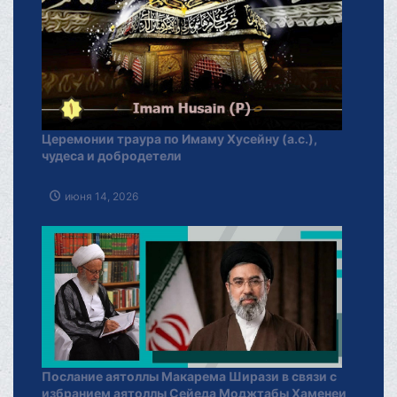
Церемонии траура по Имаму Хусейну (а.с.),
чудеса и добродетели
июня 14, 2026
Послание аятоллы Макарема Ширази в связи с
избранием аятоллы Сейеда Моджтабы Хаменеи