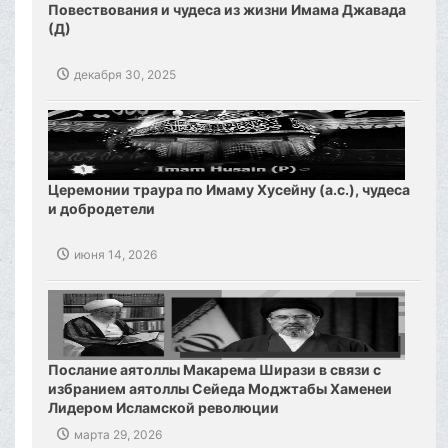
Повествования и чудеса из жизни Имама Джавада
(Д)
декабря 30, 2025
Церемонии траура по Имаму Хусейну (а.с.), чудеса
и добродетели
июня 14, 2026
Послание аятоллы Макарема Ширази в связи с
избранием аятоллы Сейеда Моджтабы Хаменеи
Лидером Исламской революции
марта 29, 2026