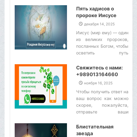
милости и жизни как
материальной, так и
Пять хадисов о
духовной в мире. Они -
пророке Иисусе
причина творения, и все
(мир ему)
декабря 14, 2025
во вселенной
Иисус (мир ему) — один
существует благодаря
из великих пророков,
их присутствию.
посланных Богом, чтобы
Поэтому материальные
осветить путь
и духовные
человечества за века до
благословения,
прихода ислама.
Свяжитесь с нами:
которыми мы обладаем,
Священный Коран
+989013164660
являются плодами их
уделяет значительное
священного
ноября 16, 2025
внимание жизни
существования.‌
Чтобы получить ответ на
пророка Иисуса (мир
ваш вопрос как можно
ему), раскрывая
скорее, пожалуйста,
подробности его
отправьте ваши
благословенного
вопросы через
существования. В его
WhatsApp по номеру:
Блистательная
стихах переплетаются
+989013164660.‌
звезда
история Девы Марии,