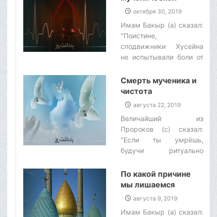
смерти
октября 30, 2019
Имам Бакыр (а) сказал:
"Поистине,
сподвижники Хусейна
не испытывали боли от
соприкосновения стали
(мечей и копий со своею
Смерть мученика и
плотью)".‌
чистота
августа 22, 2019
Величайший из
Пророков (с) сказал:
"Если ты умрёшь,
будучи ритуально
чистым (то есть, после
ритуального омовения,
По какой причине
а также не
мы лишаемся
обезображенным и не
божественных благ?
августа 9, 2019
осквернённым
Имам Бакыр (а) сказал:
посредством этого