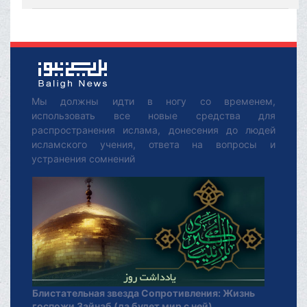
Мы должны идти в ногу со временем,
использовать все новые средства для
распространения ислама, донесения до людей
исламского учения, ответа на вопросы и
устранения сомнений
Блистательная звезда Сопротивления: Жизнь
госпожи Зайнаб (да будет мир с ней)