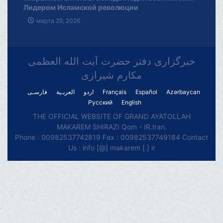
Лидером Исламской революции
марта 29, 2026
خبرگزاری دفتر حضرت آیت الله العظمی
مکارم شیرازی
فارسـی
العربـیة
اردو
Français
Español
Azərbaycan
Русский
English
THE OFFICIAL WEBSITE OF GRAND AYATOLLAH
MAKAREM SHIRAZI Qom - IR.Iran.
Phone : 00982537742819 Fax : 00982537749184 Contact
Us : info [@] makarem [.] ir