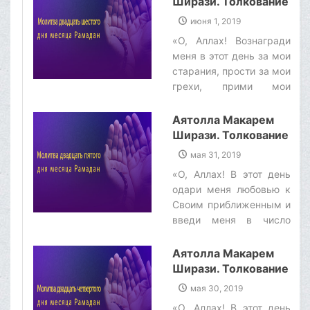
Ширази. Толкование
мои извинения, удали от
молитвы двадцать
июня 1, 2019
меня грехи и их
шестого дня месяца
«О, Аллах! Вознагради
последствия, о,
Рамадан
меня в этот день за мои
Благосклонный к Своим
старания, прости за мои
праведным рабам!»‌
грехи, прими мои
деяния и скрой
недостатки мои, о,
Аятолла Макарем
самый слышащий из
Ширази. Толкование
слышащих!»‌
молитвы двадцать
мая 31, 2019
пятого дня месяца
«О, Аллах! В этот день
Рамадан
одари меня любовью к
Своим приближенным и
введи меня в число
враждующих с врагами
Твоими. Помоги мне
Аятолла Макарем
следовать сунне
Ширази. Толкование
Последнего из Твоих
молитвы двадцать
мая 30, 2019
Пророков, о, защитник
четвертого дня
«О, Аллах! В этот день