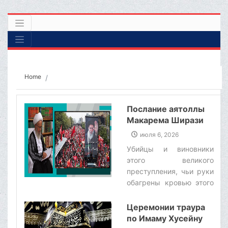
Home
Послание аятоллы
Макарема Ширази
по случаю похорон
июля 6, 2026
лидера-мученика,
Убийцы и виновники
аятоллы Хаменеи
этого великого
преступления, чьи руки
обагрены кровью этого
великого мученика,
командиров,
Церемонии траура
беззащитных людей и
по Имаму Хусейну
угнетенных детей, не