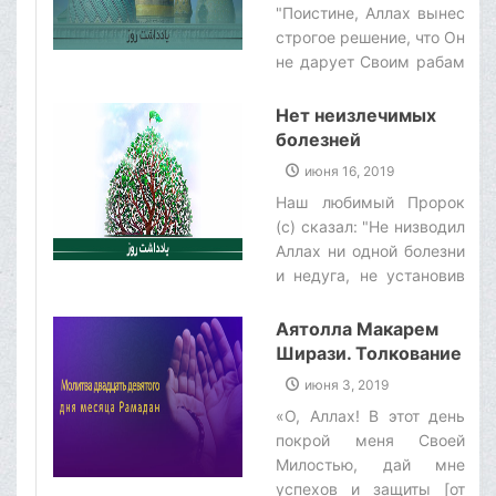
"Поистине, Аллах вынес
мира), то станешь
строгое решение, что Он
шахидом - мучеником
не дарует Своим рабам
на пути Аллаха!".‌
никакого блага, которое
впоследствии отнимет у
Нет неизлечимых
них, кроме как по
болезней
причине совершения
июня 16, 2019
ими грехов, которые
Наш любимый Пророк
заслуживают
(с) сказал: "Не низводил
воздаяния!".‌
Аллах ни одной болезни
и недуга, не установив
при этом исцеления для
него!".‌
Аятолла Макарем
Ширази. Толкование
молитвы двадцать
июня 3, 2019
девятого дня
«О, Аллах! В этот день
месяца Рамадан
покрой меня Своей
Милостью, дай мне
успехов и защиты [от