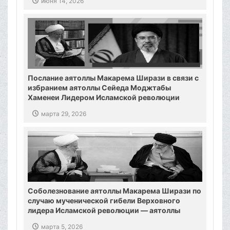
июня 14, 2026
Послание аятоллы Макарема Ширази в связи с
избранием аятоллы Сейеда Моджтабы
Хаменеи Лидером Исламской революции
марта 29, 2026
Соболезнование аятоллы Макарема Ширази по
случаю мученической гибели Верховного
лидера Исламской революции — аятоллы
Хаменеи
марта 5, 2026