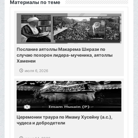
Материалы по теме
Послание аятоллы Макарема Ширази по
случаю похорон лидера-мученика, аятоллы
Хаменеи
июля 6, 2026
Церемонии траура по Имаму Хусейну (а.с.),
чудеса и добродетели