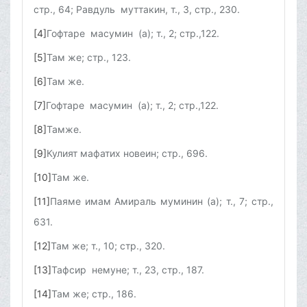
стр., 64; Равдуль муттакин, т., 3, стр., 230.
[4]
Гофтаре масумин (а); т., 2; стр.,122.
[5]
Там же; стр., 123.
[6]
Там же.
[7]
Гофтаре масумин (а); т., 2; стр.,122.
[8]
Тамже.
[9]
Кулият мафатих новеин; стр., 696.
[10]
Там же.
[11]
Паяме имам Амираль муминин (а); т., 7; стр.,
631.
[12]
Там же; т., 10; стр., 320.
[13]
Тафсир немуне; т., 23, стр., 187.
[14]
Там же; стр., 186.