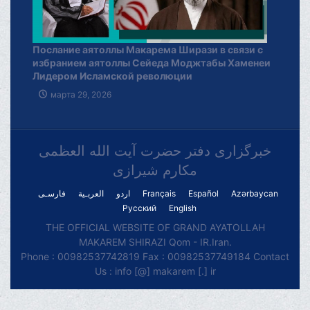
Послание аятоллы Макарема Ширази в связи с
избранием аятоллы Сейеда Моджтабы Хаменеи
Лидером Исламской революции
марта 29, 2026
خبرگزاری دفتر حضرت آیت الله العظمی
مکارم شیرازی
فارسـی
العربـیة
اردو
Français
Español
Azərbaycan
Русский
English
THE OFFICIAL WEBSITE OF GRAND AYATOLLAH
MAKAREM SHIRAZI Qom - IR.Iran.
Phone : 00982537742819 Fax : 00982537749184 Contact
Us : info [@] makarem [.] ir