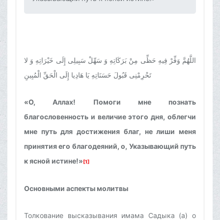
اللَّهُمَّ وَفِّرْ فِيهِ حَظِّى مِنْ بَرَكَاتِهِ وَ سَهِّلْ سَبِيلِى إِلَى خَيْرَاتِهِ وَ لا
تَحْرِمْنِى قَبُولَ حَسَنَاتِهِ يَا هَادِيا إِلَى الْحَقِّ الْمُبِينِ
«О, Аллах! Помоги мне познать
благословенность и величие этого дня, облегчи
мне путь для достижения благ, не лиши меня
принятия его благодеяний, о, Указывающий путь
к ясной истине!»
[1]
Основными аспекты молитвы
Толкование высказывания имама Садыка (а) о