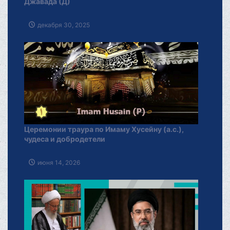
Джавада (Д)
декабря 30, 2025
Церемонии траура по Имаму Хусейну (а.с.),
чудеса и добродетели
июня 14, 2026