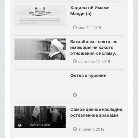
Хадисы об Имаме
Махди (а)
мая 22, 2016
Ваххабизм – секта, не
имеющая ни какого
отношения к исламу.
Созданы предпосылки,
сентября 17, 2016
сокрушения
ваххабизма.
Фетва о курении
Самое ценное наследие,
оставленное арабами
апреля 7, 2019