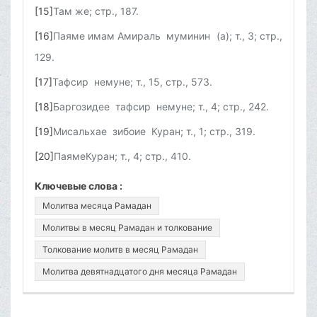
[15]
Там же; стр., 187.
[16]
Паяме имам Амираль муминин (а); т., 3; стр.,
129.
[17]
Тафсир немуне; т., 15, стр., 573.
[18]
Баргозидее тафсир немуне; т., 4; стр., 242.
[19]
Мисальхае зибоие Куран; т., 1; стр., 319.
[20]
ПаямеКуран; т., 4; стр., 410.
Ключевые слова :
Молитва месяца Рамадан
Молитвы в месяц Рамадан и толкование
Толкование молитв в месяц Рамадан
Молитва девятнадцатого дня месяца Рамадан