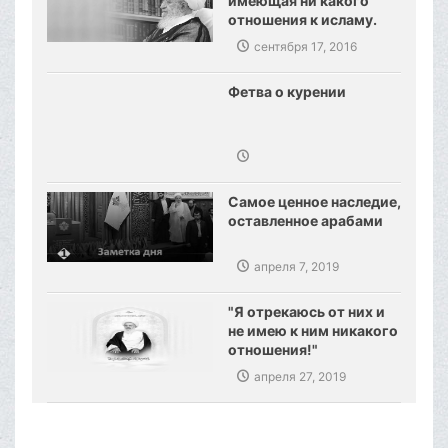
имеющая ни какого
отношения к исламу.
Созданы предпосылки,
сентября 17, 2016
сокрушения
ваххабизма.
Фетва о курении
Самое ценное наследие,
оставленное арабами
апреля 7, 2019
"Я отрекаюсь от них и
не имею к ним никакого
отношения!"
апреля 27, 2019