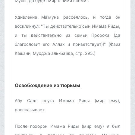
Мусы, да будет мир с ними всеми".
Удивление Ма'муна рассеялось, и тогда он
воскликнул: "Ты действительно сын Имама Риды,
и ты действительно из семьи Пророка (да
благословит его Аллах и приветствует)!" (Фаиз
Кашани, Мухджа аль-Байда, стр. 295.)
Освобождение из тюрьмы
Абу Салт, слуга Имама Риды (мир ему),
рассказывает:
После похорон Имама Риды (мир ему) я был