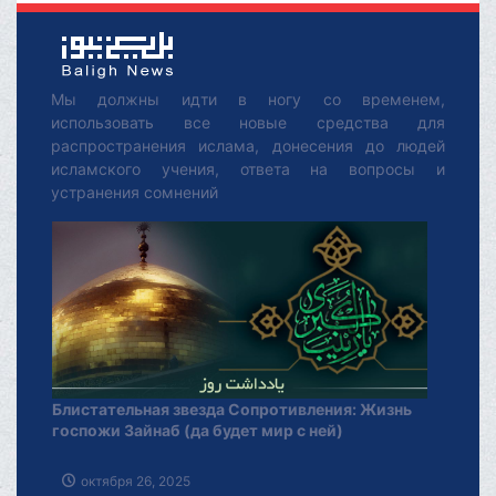
Мы должны идти в ногу со временем,
использовать все новые средства для
распространения ислама, донесения до людей
исламского учения, ответа на вопросы и
устранения сомнений
Блистательная звезда Сопротивления: Жизнь
госпожи Зайнаб (да будет мир с ней)
октября 26, 2025