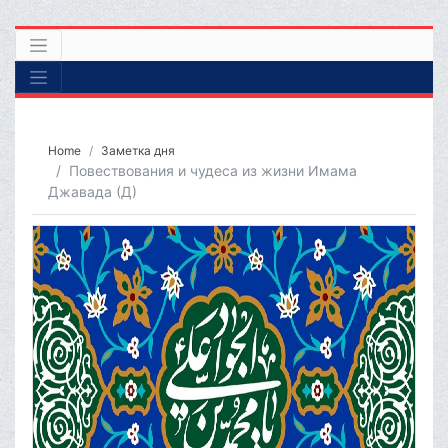
Home
Заметка дня
Повествования и чудеса из жизни Имама
Джавада (Д)