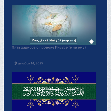
Пять хадисов о пророке Иисусе (мир ему)
декабря 14, 2025