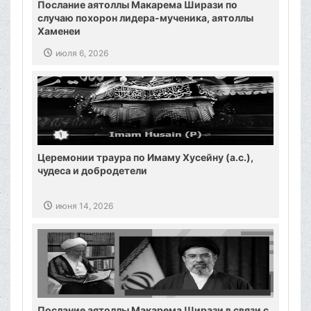
Послание аятоллы Макарема Ширази по
случаю похорон лидера-мученика, аятоллы
Хаменеи
июля 6, 2026
Церемонии траура по Имаму Хусейну (а.с.),
чудеса и добродетели
июня 14, 2026
Послание аятоллы Макарема Ширази в связи с