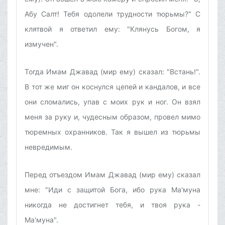
Абу Салт! Тебя одолели трудности тюрьмы?" С
клятвой я ответил ему: "Клянусь Богом, я
измучен".
Тогда Имам Джавад (мир ему) сказал: "Встань!".
В тот же миг он коснулся цепей и кандалов, и все
они сломались, упав с моих рук и ног. Он взял
меня за руку и, чудесным образом, провел мимо
тюремных охранников. Так я вышел из тюрьмы
невредимым.
Перед отъездом Имам Джавад (мир ему) сказал
мне: "Иди с защитой Бога, ибо рука Ма'муна
никогда не достигнет тебя, и твоя рука -
Ма'муна".