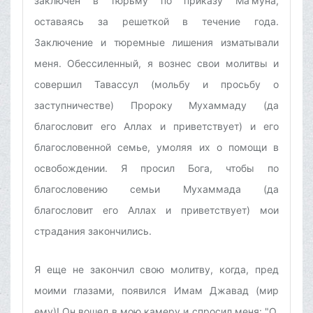
заключен в тюрьму по приказу Ма'муна,
оставаясь за решеткой в течение года.
Заключение и тюремные лишения изматывали
меня. Обессиленный, я вознес свои молитвы и
совершил Тавассул (мольбу и просьбу о
заступничестве) Пророку Мухаммаду (да
благословит его Аллах и приветствует) и его
благословенной семье, умоляя их о помощи в
освобождении. Я просил Бога, чтобы по
благословению семьи Мухаммада (да
благословит его Аллах и приветствует) мои
страдания закончились.
Я еще не закончил свою молитву, когда, пред
моими глазами, появился Имам Джавад (мир
ему)! Он вошел в мою камеру и спросил меня: "О,