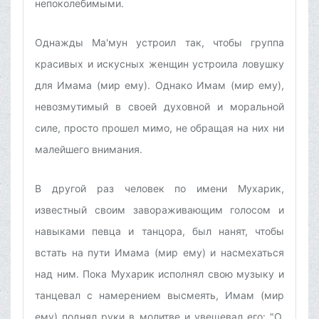
непоколебимыми.
Однажды Ма'мун устроил так, чтобы группа
красивых и искусных женщин устроила ловушку
для Имама (мир ему). Однако Имам (мир ему),
невозмутимый в своей духовной и моральной
силе, просто прошел мимо, не обращая на них ни
малейшего внимания.
В другой раз человек по имени Мухарик,
известный своим завораживающим голосом и
навыками певца и танцора, был нанят, чтобы
встать на пути Имама (мир ему) и насмехаться
над ним. Пока Мухарик исполнял свою музыку и
танцевал с намерением высмеять, Имам (мир
ему) поднял руки в молитве и увещевал его: "О,