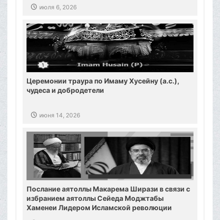
июля 6, 2026
Церемонии траура по Имаму Хусейну (а.с.),
чудеса и добродетели
июня 14, 2026
Послание аятоллы Макарема Ширази в связи с
избранием аятоллы Сейеда Моджтабы
Хаменеи Лидером Исламской революции