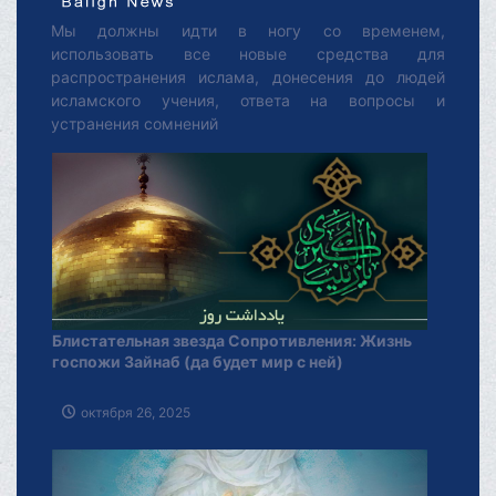
Мы должны идти в ногу со временем,
использовать все новые средства для
распространения ислама, донесения до людей
исламского учения, ответа на вопросы и
устранения сомнений
Блистательная звезда Сопротивления: Жизнь
госпожи Зайнаб (да будет мир с ней)
октября 26, 2025