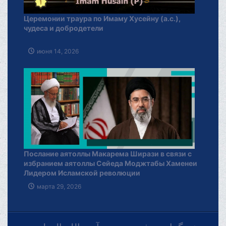
Церемонии траура по Имаму Хусейну (а.с.),
чудеса и добродетели
июня 14, 2026
Послание аятоллы Макарема Ширази в связи с
избранием аятоллы Сейеда Моджтабы Хаменеи
Лидером Исламской революции
марта 29, 2026