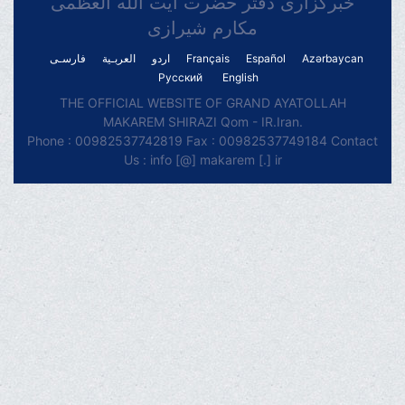
خبرگزاری دفتر حضرت آیت الله العظمی
مکارم شیرازی
فارسـی
العربـیة
اردو
Français
Español
Azərbaycan
Русский
English
THE OFFICIAL WEBSITE OF GRAND AYATOLLAH
MAKAREM SHIRAZI Qom - IR.Iran.
Phone : 00982537742819 Fax : 00982537749184 Contact
Us : info [@] makarem [.] ir