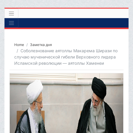
Home
Заметка дня
Соболезнование аятоллы Макарема Ширази по
случаю мученической гибели Верховного лидера
Исламской революции — аятоллы Хаменеи