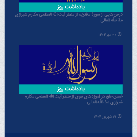
درس‌هایی از سورۀ «فتح» از منظر آیت الله العظمی مکارم شیرازی
مدّ ظلّه العالی
20 مهر 1404
حُسن خلق در آموزه‌های نبوی از منظر آیت الله العظمی مکارم
شیرازی مدّ ظلّه العالی
19 شهریور 1404