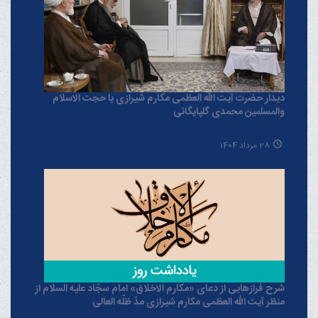
دیدار حضرت آیت الله العظمی مکارم شیرازی با حجت الاسلام
والمسلمین محمدی گلپایگانی
28 مرداد 1404
شرح فرازهایی از دعای «مکارم الاخلاق» امام سجّاد علیه السلام از
منظر آیت الله العظمی مکارم شیرازی مدّ ظلّه العالی