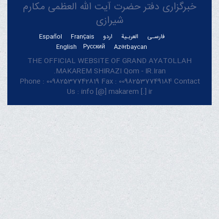
خبرگزاری دفتر حضرت آیت الله العظمی مکارم
شیرازی
فارسـی
العربـیة
اردو
Français
Español
English
Русский
Azərbaycan
THE OFFICIAL WEBSITE OF GRAND AYATOLLAH
MAKAREM SHIRAZI Qom - IR.Iran.
Phone : 00982537742819 Fax : 00982537749184 Contact
Us : info [@] makarem [.] ir