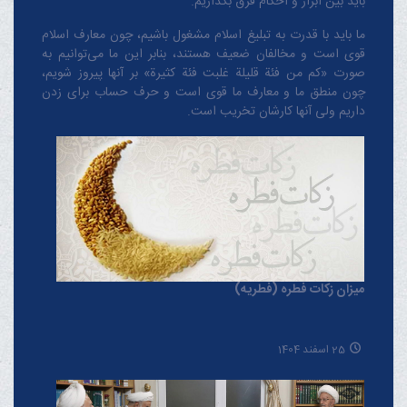
باید بین ابزار و احکام فرق بگذاریم.
ما باید با قدرت به تبلیغ اسلام مشغول باشیم، چون معارف اسلام
قوی است و مخالفان ضعیف هستند، بنابر این ما می‌توانیم به
صورت «کم من فئة قلیلة غلبت فئة کثیرة» بر آنها پیروز شویم،
چون منطق‌ ما و معارف ‌ما قوی است و حرف حساب برای زدن
داریم ولی آنها کارشان تخریب است.
میزان زکات فطره (فطریه)
25 اسفند 1404