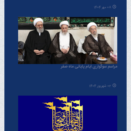
08 مهر 1404
مراسم سوگواری ایام پایانی ماه صفر
02 شهریور 1404