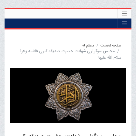
صفحه نخست
معظم له
مجلس سوگواری شهادت حضرت صدیقه کبری فاطمه زهرا
سلام الله علیها