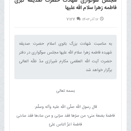
مجلس سوگواری شهادت حضرت صدیقه کبری
فاطمه زهرا سلام الله علیها
7127
12 آذر 1403
به مناسبت شهادت بزرگ بانوی اسلام حضرت صدیقه
شهیده فاطمه زهرا سلام الله علیها مجلس سوگواری در دفتر
حضرت آیت الله العظمی مکارم شیرازی مدّ ظلّه العالی
برگزار خواهد شد‌‌
بسمه تعالی
قال رسول الله صلّی الله علیه وآله وسلّم:
فاطمة بضعة منی؛ من سرّها فقد سرّنی و من ساءها فقد ساءنی
فاطمة اعزّ الناس علیّ