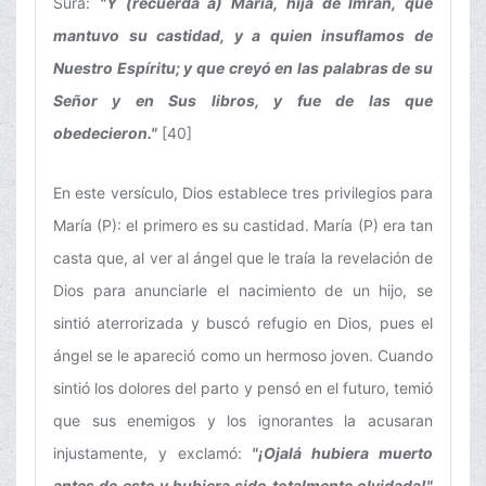
Sura:
"Y (recuerda a) María, hija de Imran, que
mantuvo su castidad, y a quien insuflamos de
Nuestro Espíritu; y que creyó en las palabras de su
Señor y en Sus libros, y fue de las que
obedecieron."
[40]
En este versículo, Dios establece tres privilegios para
María (P): el primero es su castidad. María (P) era tan
casta que, al ver al ángel que le traía la revelación de
Dios para anunciarle el nacimiento de un hijo, se
sintió aterrorizada y buscó refugio en Dios, pues el
ángel se le apareció como un hermoso joven. Cuando
sintió los dolores del parto y pensó en el futuro, temió
que sus enemigos y los ignorantes la acusaran
injustamente, y exclamó:
"¡Ojalá hubiera muerto
antes de esto y hubiera sido totalmente olvidada!"