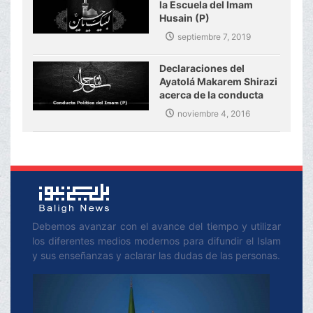
la Escuela del Imam
Husain (P)
septiembre 7, 2019
Declaraciones del
Ayatolá Makarem Shirazi
acerca de la conducta
política del Imam Sayyad
noviembre 4, 2016
(P) y sus actividades
para vivificar el
movimiento de Ashûra
Debemos avanzar con el avance del tiempo y utilizar
los diferentes medios modernos para difundir el Islam
y sus enseñanzas y aclarar las dudas de las personas.