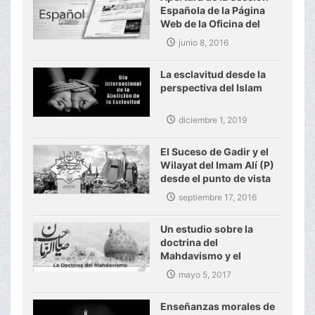
Española de la Página
Web de la Oficina del
Gran Ayatolá Makarem
junio 8, 2016
Shirazi
La esclavitud desde la
perspectiva del Islam
diciembre 1, 2019
El Suceso de Gadir y el
Wilayat del Imam Alí (P)
desde el punto de vista
del Ayatolá Makarem
septiembre 17, 2016
Shirazi
Un estudio sobre la
doctrina del
Mahdavismo y el
gobierno mundial del
mayo 5, 2017
Imam Mahdi (P)
Enseñanzas morales de