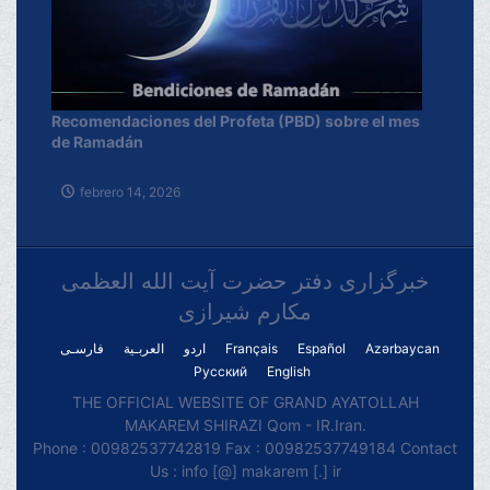
Recomendaciones del Profeta (PBD) sobre el mes
de Ramadán
febrero 14, 2026
خبرگزاری دفتر حضرت آیت الله العظمی
مکارم شیرازی
فارسـی
العربـیة
اردو
Français
Español
Azərbaycan
Русский
English
THE OFFICIAL WEBSITE OF GRAND AYATOLLAH
MAKAREM SHIRAZI Qom - IR.Iran.
Phone : 00982537742819 Fax : 00982537749184 Contact
Us : info [@] makarem [.] ir