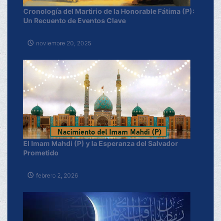
Cronología del Martirio de la Honorable Fátima (P):
Un Recuento de Eventos Clave
noviembre 20, 2025
El Imam Mahdi (P) y la Esperanza del Salvador
Prometido
febrero 2, 2026