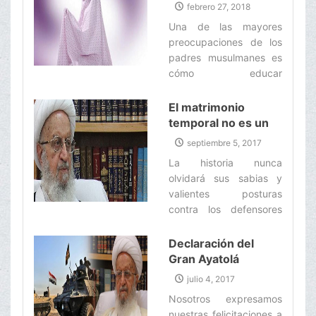
Niños
febrero 27, 2018
Una de las mayores
preocupaciones de los
padres musulmanes es
cómo educar
islámicamente a sus
hijos. De hecho, todos
El matrimonio
los padres musulmanes
temporal no es un
saben que la oración es
medio de lujuria;
septiembre 5, 2017
una de las más
sino un matrimonio
La historia nunca
importantes enseñanzas
que tiene filosofías
olvidará sus sabias y
islámicas, que puede
claras
valientes posturas
desempeñar una
contra los defensores
función esencial en el
de la secta del
desarrollo del carácter
Wahabismo; quienes
Declaración del
de los hijos. Por eso,
hicieron todo lo posible
Gran Ayatolá
buscan métodos
para dominar el “Al
Makarem Shirazi
efectivos para atraer a
julio 4, 2017
Azhar” con el fin de
sobre la liberación
los niños a la oración.‌
Nosotros expresamos
promover sus siniestros
de la ciudad iraquí
nuestras felicitaciones a