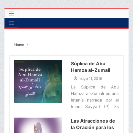
Home
Súplica de Abu
Hamza al-Zumali
mayo 11, 2019
La Súplica de Abu
Hamza al-Zumali es una
letanía narrada por el
Imam Sayyad (P). Es
muy recomendable
recitar esta súplica en
Las Atracciones de
las noches del mes de
la Oración para los
Ramadán. ‌