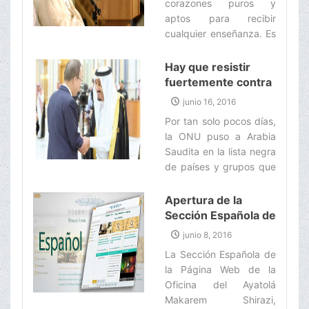
corazones puros y
Husain (P) era el inicio
aptos para recibir
de su movimiento
cualquier enseñanza. Es
universal, aunque los
en este mismo período,
hipócritas Omeyas
cuando la persona elige
Hay que resistir
pensaban que con el
el camino de su vida, y
fuertemente contra
asesinato del Imam (P)
esto puede ser el
la opresión de los
le habrían puesto fin a
junio 16, 2016
camino de la maldad, la
esclavos del dinero
este movimiento. ‌
Por tan solo pocos días,
bondad, la ignorancia o
la ONU puso a Arabia
la sabiduría. ‌
Saudita en la lista negra
de países y grupos que
dañan a la infancia en
las guerras, pero, de
Apertura de la
repente, los sacaron de
Sección Española de
la lista negra de
la Página Web de la
junio 8, 2016
atrocidades contra
Oficina del Gran
La Sección Española de
niños.‌
Ayatolá Makarem
la Página Web de la
Shirazi
Oficina del Ayatolá
Makarem Shirazi,