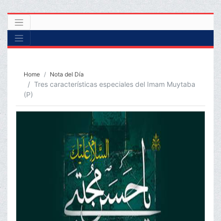
Home
Nota del Día
Tres características especiales del Imam Muytaba
(P)