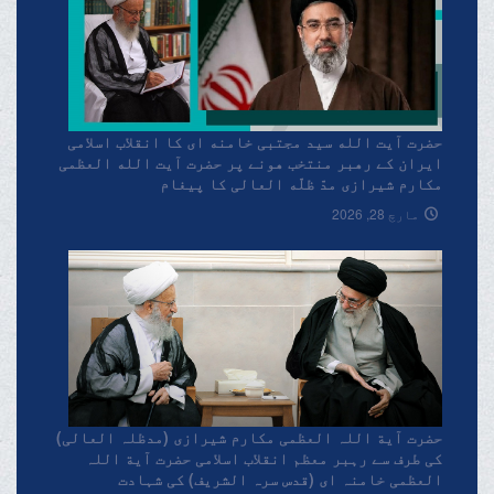
حضرت آیت الله سید مجتبی خامنه ای کا انقلاب اسلامی
ایران کے رهبر منتخب هونے پر حضرت آیت الله العظمی
مکارم شیرازی مدّ ظلّه العالی کا پیغام
مارچ 28, 2026
حضرت آیة اللہ العظمی مکارم شیرازی (مدظلہ العالی)
کی طرف سے رہبر معظم انقلاب اسلامی حضرت آیة اللہ
العظمی خامنہ ای (قدس سرہ الشریف) کی شہادت