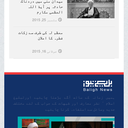
میدان منی میں دردناک
حادثہ پر آیة اللہ
العظمی مکارم
شیرازی(مدظلہ)کا تعزیتی
ستمبر 25, 2015
پیغام
معظم لہ کی طرف سے زکات
فطرہ کا اعلان
جولائی 16, 2015
ہمیں زمانہ کے ساتھ آگے بڑھنا چاہئیے اورتبلیغ
اسلام ٬ نشر معارف اور شبهات کے جواب کے لئے مختلف
جدید وسائل سے استفادہ کرنا چاہئیے