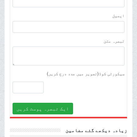
ایمیل
تبصرہ متن
سیکورٹی کوڈ(تصویر میں عدد درج کریں)
ایک تبصرہ پوسٹ کریں
زیادہ دیکھے گئے مضامین