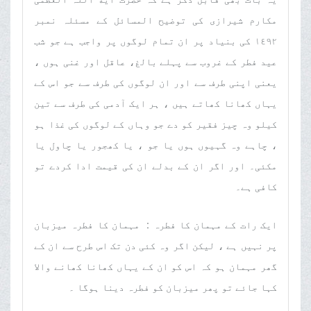
مکارم شیرازی کی توضیح المسائل کے مسئلہ نمبر
١٤٩٢ کی بنیاد پر ان تمام لوگوں پر واجب ہے جو شب
عید فطر کے غروب سے پہلے بالغ، عاقل اور غنی ہوں ،
یعنی اپنی طرف سے اور ان لوگوں کی طرف سے جو اس کے
یہاں کھانا کھاتے ہیں ، ہر ایک آدمی کی طرف سے تین
کیلو وہ چیز فقیر کو دے جو وہاں کے لوگوں کی غذا ہو
، چاہے وہ گہیوں ہوں یا جو ، یا کھجور یا چاول یا
مکئی۔ اور اگر ان کے بدلے ان کی قیمت ادا کردے تو
کافی ہے۔
ایک رات کے مہمان کا فطرہ : مہمان کا فطرہ میزبان
پر نہیں ہے ، لیکن اگر وہ کئی دن تک اس طرح سے ان کے
گھر مہمان ہو کہ اس کو ان کے یہاں کھانا کھانے والا
کہا جائے تو پھر میزبان کو فطرہ دینا ہوگا ۔