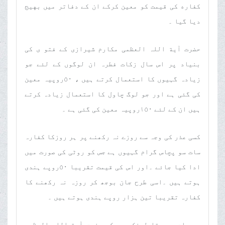
کفاره کی قیمت کو معین کرکے ان کے دفاتر میں بهیج
دیا گیا ۔
حضرت آیة اللہ العظمی مکارم شیرازی کے فتو ی کی
بنیاد پر اس سال زکات فطرہ ان لوگوں کے لئے جو
زیادہ گہیوں کا استعمال کرتے ہیں ، ٥٠روپیہ معین
کی گئی ہے اور جو لوگ چاول کا استعمال زیادہ کرتے
ہیں ان کے لئے ١٥٠روپیہ معین کی گئی ہے ۔
کسی عذر کی وجہ سے روزے نہ رکھنے پر ہر روزکا کفارہ
سات سو پچاس گرام گہیوں ہے جس کو روٹی کی صورت میں
ادا کیا جائے ۔اور اس کی قیمت تقریبا ٥٠روپے ہندی
ہوتے ہیں ۔اسی طرح جان بوجھ کر روزہ نہ رکھنے کا
کفارہ تقریبا تین ہزار روپے ہندی ہوتے ہیں ۔
یہ بات بھی قابل ذکر ہے کہ حضرت آیة اللہ العظمی