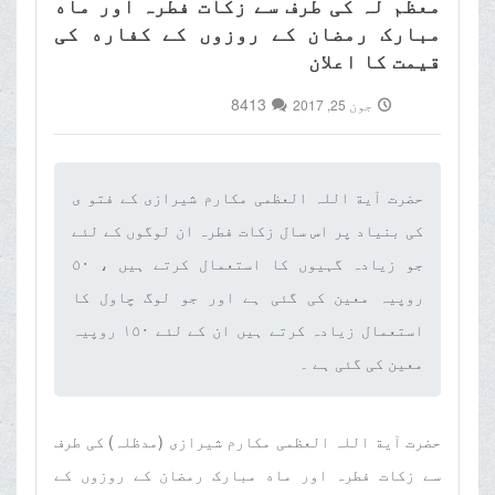
معظم لہ کی طرف سے زکات فطرہ اور ماه
مبارک رمضان کے روزوں کے کفاره کی
قیمت کا اعلان
8413
جون 25, 2017
حضرت آیة اللہ العظمی مکارم شیرازی کے فتو ی
کی بنیاد پر اس سال زکات فطرہ ان لوگوں کے لئے
جو زیادہ گہیوں کا استعمال کرتے ہیں ، ٥٠
روپیہ معین کی گئی ہے اور جو لوگ چاول کا
استعمال زیادہ کرتے ہیں ان کے لئے ١٥٠ روپیہ
معین کی گئی ہے ۔‌
حضرت آیة اللہ العظمی مکارم شیرازی (مدظلہ) کی طرف
سے زکات فطرہ اور ماه مبارک رمضان کے روزوں کے