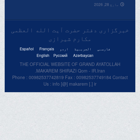
پرتعزیتی پیغام۔
مارچ 28, 2026
خبرگزاری دفتر حضرت آیت الله العظمی
مکارم شیرازی
فارسـی
العربـیة
اردو
Français
Español
English
Русский
Azərbaycan
THE OFFICIAL WEBSITE OF GRAND AYATOLLAH
MAKAREM SHIRAZI Qom - IR.Iran.
Phone : 00982537742819 Fax : 00982537749184 Contact
Us : info [@] makarem [.] ir