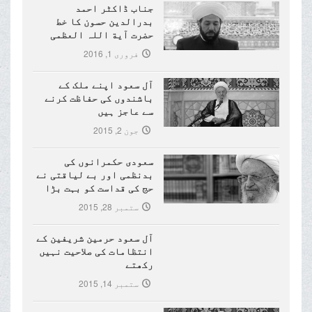
جناب ڈاکٹر احمد
بدرالدین حسون کا خط
حضرت آیة اللہ العظمی
مکارم شیرازی (دام ظلہ)
فروری 1, 2016
کے نام
آل سعود اپنے ملک کے
باشندوں کی حفاظت کرنے
سے عاجز ہیں
جون 2, 2015
سعودی حکمرانوں کی
بدنظمی اور بے لیاقتی نے
حج کی قداست کو بہت بڑا
نقصان پہنچایا ہے
ستمبر 28, 2015
آل سعود حرمین شریفین کے
انتظامات کی صلاحیت نہیں
رکھتے
ستمبر 14, 2015