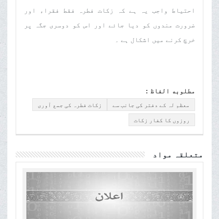
احتیاط واجب یہ ہے کہ زکات فطرہ فقط فقراء اور
ضرورت مندوں کو دیا جائے اور اس کو دوسری جگہ پر
خرچ کرنے میں اشکال ہے ۔
مطلوبه الفاظ :
معظم لہ کے دفتر کی جانب سے
زکات فطرہ کی جمع آوری
روزوں کا کفار زکات
متعلقہ مواد