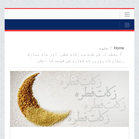
Home
فتوے
معظم لہ کی طرف سے زکات فطرہ اور ماه مبارک
رمضان کے روزوں کے کفاره کی قیمت کا اعلان