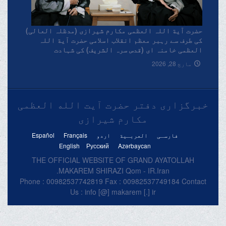
حضرت آیة اللہ العظمی مکارم شیرازی (مدظلہ العالی)
کی طرف سے رہبر معظم انقلاب اسلامی حضرت آیة اللہ
العظمی خامنہ ای (قدس سرہ الشریف) کی شہادت
پرتعزیتی پیغام۔
مارچ 28, 2026
خبرگزاری دفتر حضرت آیت الله العظمی
مکارم شیرازی
فارسـی
العربـیة
اردو
Français
Español
English
Русский
Azərbaycan
THE OFFICIAL WEBSITE OF GRAND AYATOLLAH
MAKAREM SHIRAZI Qom - IR.Iran.
Phone : 00982537742819 Fax : 00982537749184 Contact
Us : info [@] makarem [.] ir