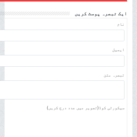
ایک تبصرہ پوسٹ کریں
نام
ایمیل
تبصرہ متن
سیکورٹی کوڈ(تصویر میں عدد درج کریں)