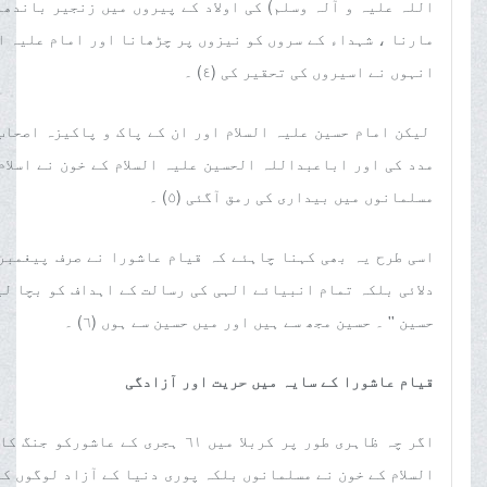
اللہ علیہ و آلہ وسلم) کی اولاد کے پیروں میں زنجیر باندھ
مارنا ، شہداء کے سروں کو نیزوں پر چڑھانا اور امام علیہ ال
انہوں نے اسیروں کی تحقیر کی (٤) ۔
لیکن امام حسین علیہ السلام اور ان کے پاک و پاکیزہ اصحاب
مدد کی اور اباعبداللہ الحسین علیہ السلام کے خون نے اسلام
مسلمانوں میں بیداری کی رمق آگئی (٥) ۔
اسی طرح یہ بھی کہنا چاہئے کہ قیام عاشورا نے صرف پیغمبر 
دلائی بلکہ تمام انبیائے الہی کی رسالت کے اہداف کو بچا لیا
حسین '' ۔ حسین مجھ سے ہیں اور میں حسین سے ہوں (٦) ۔
قیام عاشورا کے سایہ میں حریت اور آزادگی
اگر چہ ظاہری طور پر کربلا میں ٦١ 