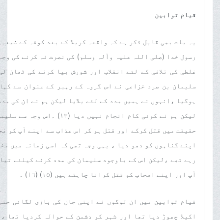
قیام توابین
یہ بات بھی قابل ذکر ہے کہ واقعہ کربلا کے بعد کوفہ کے شیعہ 
رسول خدا (صلی اللہ علیہ وآلہ وسلم) کی نصرت نہ کرنے کی وجہ
سلیمان بن صرد خزاعی نے اس گروہ کے رہبر کے عنوان سے کہا 
ہوگیا ،انہوں نے ہمیں مدد کے لئے بلایا لیکن ہم نے ان کی مدد
حقیقت میں قتل کرکے اور قتل ہو کر اس عذاب سے اپنے آپ کو نجا
اپنے گناہوں کو دھو دیا ، یہی وجہ تھی کہ اسی زمانہ میں مخت
رہے تھے ،لیکن اس کے باوجود سلیمان کی مدد کرنے کیلئے تیار
آپ اور اپنے اصحاب کو قتل کرانا چاہتے ہیں (١٥) (١٦) ۔
قیام توابین میں ان لوگوں نے اپنی جان کی بازی لگائی جنہ
اکیلا چھوڑ دیا تھا اور شہر کو دشمن کے حوالہ کردیا تھا ،