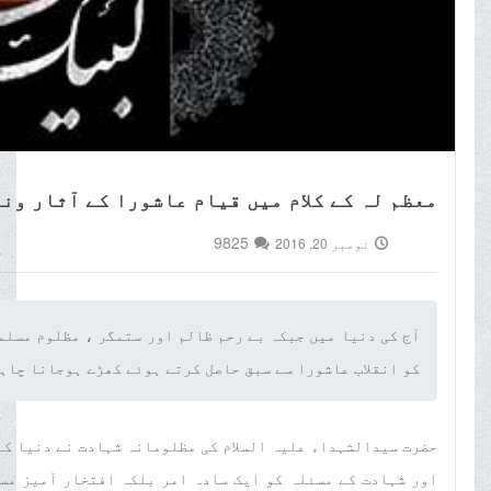
معظم لہ کے کلام میں قیام عاشورا کے آثار ون
9825
نومبر 20, 2016
آج کی دنیا میں جبکہ بے رحم ظالم اور ستمگر ، مظلوم مسلم
کو انقلاب عاشورا سے سبق حاصل کرتے ہوئے کھڑے ہوجانا چاہئ
حضرت سیدالشہداء علیہ السلام کی مظلومانہ شہادت نے دنیا کے