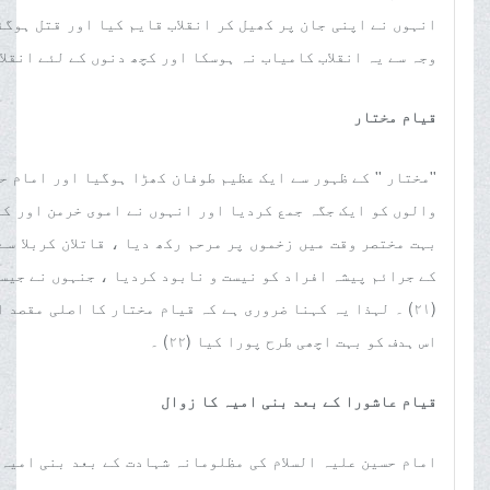
وجہ سے یہ انقلاب کامیاب نہ ہوسکا اور کچھ دنوں کے لئے انقلاب کی
قیام مختار
''
مختار '' کے ظہور سے ایک عظیم طوفان کھڑا ہوگیا اور امام ح
کے جرائم پیشہ افراد کو نیست و نابود کردیا ، جنہوں نے جیسا
(٢١) ۔ لہذا یہ کہنا ضروری ہے کہ قیام مختار کا اصلی مقصد
اس ہدف کو بہت اچھی طرح پورا کیا (٢٢) ۔
قیام عاشورا کے بعد بنی امیہ کا زوال
امام حسین علیہ السلام کی مظلومانہ شہادت کے بعد بنی امیہ ک