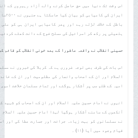
ایران 
باطل کے خلاف لڑتے رہے اور پھر کامیابی ایران ہی کو ملی 
ہتھیلی پر رکھ کر اسرائیل کی مسلح فوج کے دانت کھٹے کردئیے (٩)
حسینی انقلاب نے واقعہ عاشورا کے بعد خونی انقلاب کو قائم ک
اس بات کی طرف بھی توجہ ضروری ہے کہ کربلا کی خبروں نے مسل
السلام اور ان کے اصحاب وانصار کی مظلومیت اور ان کے خاند
امیہ کے ظلم سب پر آشکار ہوگئے اور تمام مسلمان خلافت اموی سے ن
انہوں نے امام حسین علیہ السلام اور ان کے اصحاب کو شہید ک
آنکھوں کے سامنے آشکار ہوگیا لہذا امام حسین علیہ السلام او
نے مسلمانوں کو بہت زیادہ جرائت اور جسارت عطا کی اور اس
قیام وجود میں آیا (١١) ۔