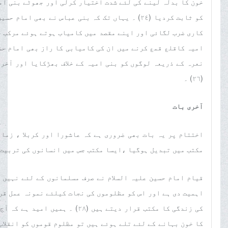
خون کا بدلہ لینے کی لئے شدت اختیار کرلی اور جھوٹے بنی ام
کو ثابت کردیا (٢٤) ۔ یہاں تک کہ بنی عباس نے بھ
امیہ کاقلع قمع کرنے میں ان کی کامیابی کا راز بھی امام حس
نعرہ کے ذریعہ لوگوں کو بنی امیہ کے خلاف بھڑکایا اور آخر
(٢٦) ۔
آخری بات
اختتام پر یہ بات بھی ضروری ہے کہ عاشورا اور کربلا ، زما
مکتب میں تبدیل ہوگیا ،ایسا مکتب جس میں انسانوں کی تربیت کی جا
قیام امام حسین علیہ السلام نے صرف مسلمانوں کے لئے نہیں 
اہمیت دی ہے اور اس کو مظلوموں کی نجات کیلئے نمونہ عمل قرا
کی زندگی کا مکتب قرار دیتے ہیں 
کا خون بہانے کے لئے تلے ہوئے ہیں تو مظلوم قوموں کو انقلا