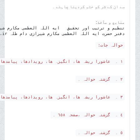
سے ان کے شر کو ختم کردینا چاہئے ۔
منابع و مآخذ:
دفتر حضرت ایه اللہ العظمی مکارم شیرازی دام ظلہ www.makarem.ir

حوالہ جات:
١ ۔ عاشورا ریشہ ھا، انگیزہ ھا، رویدادھا، پیامدھا، صفحہ ٦٥٦۔
٢ ۔ گزشتہ حوالہ ۔
٣ ۔ عاشورا ریشہ ھا، انگیزہ ھا، رویدادھا، پیامدھا، صفحہ ٦٥٧ ۔
٤ ۔ گزشتہ حوالہ ،صفحہ ٦٥٨ ۔
٥ ۔ گزشتہ حوالہ ۔