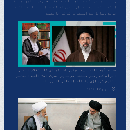
ہمیں زمانہ کے ساتھ آگے بڑھنا چاہئیے اورتبلیغ
اسلام ٬ نشر معارف اور شبهات کے جواب کے لئے مختلف
جدید وسائل سے استفادہ کرنا چاہئیے
حضرت آیت الله سید مجتبی خامنه ای کا انقلاب اسلامی
ایران کے رهبر منتخب هونے پر حضرت آیت الله العظمی
مکارم شیرازی مدّ ظلّه العالی کا پیغام
مارچ 28, 2026