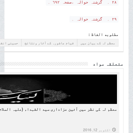
٢٨ ۔ گزشتہ حوالہ ،صفحہ ٦٩٢ ۔
٢٩ ۔ گزشتہ حوالہ ۔
مطلوبه الفاظ :
معظم لہ کے بیان میں
قیام عاشورہ کے آثار ونتائج
حسینی انقلا
متعلقہ مواد
معظم لہ کی نظر میں آئین عزاداری سید الشہداء (علیہ السلام
اکتوبر 12, 2016