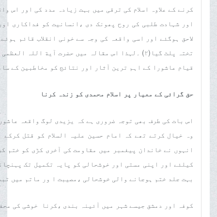
کرنے کے علاوہ اسلام کی ترقی میں بہت زیادہ مدد کی اور اس وا
اور شہادت طلبی کی روح پھونک دی ،انسانیت کو فداکاری اورا
لاحق ہوگئے اور اسی واقعہ کی وجہ سے خونی انقلاب قائم ہوئے 
تختہ پلٹ گیا(٢) ۔لہذا اس مقالہ میں حضرت آیة اللہ
قیام عاشورا کے اہم ترین آثار اور نتائج کو مخاطبین کے سام
حق گرائی کے معیار پر اسلام محمدی کو زندہ کرنا
اس بات کی طرف بھی توجہ ضروری ہے کہ یزیدی لوگ واقعہ عاشور
وہ خیال کرتے تھے کہ امام حسین علیہ السلام کو قتل کرکے 
انہوں نے خاندان پیغمبر میں مقاومت کی آخری کڑی کو ختم کر
کیلئے اور اپنی مستی اور خوشحالی کو پایہ تکمیل تک پہنچانے
بہت جلد ختم ہوجانے والی خوشحالی ،مصیبت ا ور ماتم میں تبدیل ہ
کوفہ اور دمشق جیسے شہر میں آئینہ بندی ،کرنا خوشی کی محفل