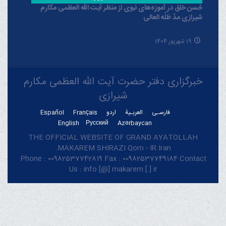
حُسن خلق در آموزه‌های نبوی از منظر آیت الله العظمی مکارم
شیرازی مدّ ظلّه العالی
19 شهریور 1404
خبرگزاری دفتر حضرت آیت الله العظمی مکارم
شیرازی
فارسـی
العربـیة
اردو
Français
Español
English
Русский
Azərbaycan
THE OFFICIAL WEBSITE OF GRAND AYATOLLAH
MAKAREM SHIRAZI Qom - IR.Iran.
Phone : 00982537742819 Fax : 00982537749184 Contact
Us : info [@] makarem [.] ir