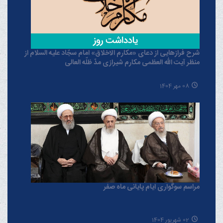
شرح فرازهایی از دعای «مکارم الاخلاق» امام سجّاد علیه السلام از
منظر آیت الله العظمی مکارم شیرازی مدّ ظلّه العالی
08 مهر 1404
مراسم سوگواری ایام پایانی ماه صفر
02 شهریور 1404