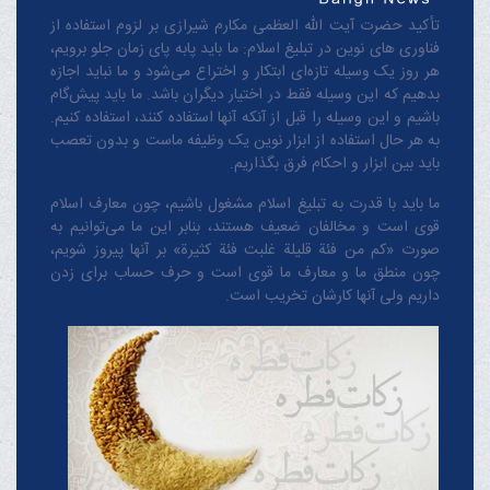
تأکید حضرت آیت الله العظمی مکارم شیرازی بر لزوم استفاده از
فناوری های نوین در تبلیغ اسلام: ما باید پابه پای زمان جلو برویم،
هر روز یک وسیله تازه‌ای ابتکار و اختراع می‌شود و ما نباید اجازه
بدهیم که این وسیله فقط در اختیار دیگران باشد. ما باید پیش‌گام
باشیم و این وسیله را قبل از آنکه آنها استفاده کنند، استفاده کنیم.
به هر حال استفاده از ابزار نوین یک وظیفه ماست و بدون تعصب
باید بین ابزار و احکام فرق بگذاریم.
ما باید با قدرت به تبلیغ اسلام مشغول باشیم، چون معارف اسلام
قوی است و مخالفان ضعیف هستند، بنابر این ما می‌توانیم به
صورت «کم من فئة قلیلة غلبت فئة کثیرة» بر آنها پیروز شویم،
چون منطق‌ ما و معارف ‌ما قوی است و حرف حساب برای زدن
داریم ولی آنها کارشان تخریب است.