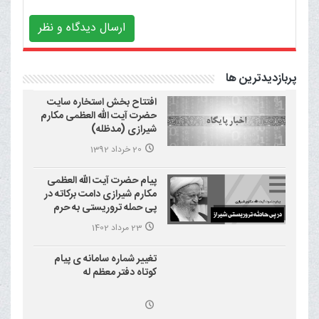
ارسال دیدگاه و نظر
پربازدیدترین ها
افتتاح بخش استخاره سایت
حضرت آیت الله العظمی مکارم
شیرازی (مدظله)
20 خرداد 1392
پیام حضرت آیت الله العظمی
مکارم شیرازی دامت برکاته در
پی حمله تروریستی به حرم
احمد بن موسی علیه السلام
23 مرداد 1402
(شاهچراغ)
تغییر شماره سامانه ی پیام
کوتاه دفتر معظم له