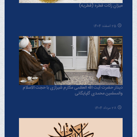
میزان زکات فطره (فطریه)
25 اسفند 1404
دیدار حضرت آیت الله العظمی مکارم شیرازی با حجت الاسلام
والمسلمین محمدی گلپایگانی
28 مرداد 1404