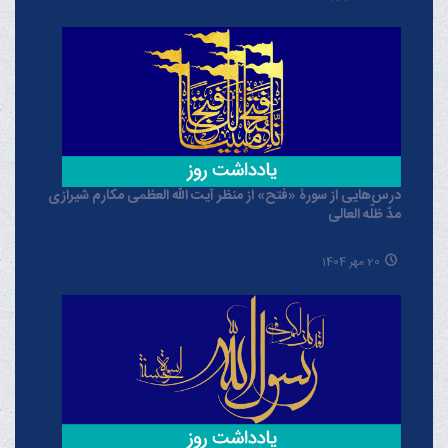
درس‌هایی از سورۀ «فتح» از منظر آیت الله العظمی مکارم شیرازی
مدّ ظلّه العالی
20 مهر 1404