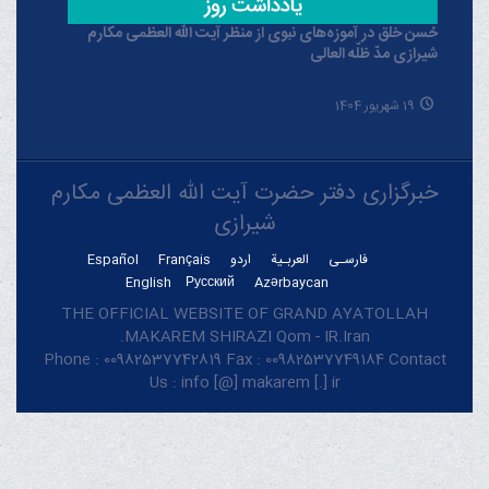
حُسن خلق در آموزه‌های نبوی از منظر آیت الله العظمی مکارم
شیرازی مدّ ظلّه العالی
19 شهریور 1404
خبرگزاری دفتر حضرت آیت الله العظمی مکارم
شیرازی
فارسـی
العربـیة
اردو
Français
Español
English
Русский
Azərbaycan
THE OFFICIAL WEBSITE OF GRAND AYATOLLAH
MAKAREM SHIRAZI Qom - IR.Iran.
Phone : 00982537742819 Fax : 00982537749184 Contact
Us : info [@] makarem [.] ir