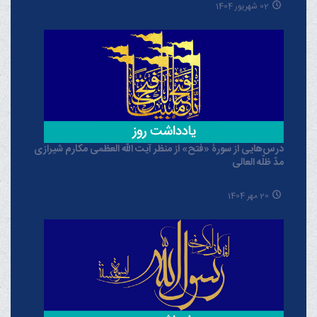
02 شهریور 1404
درس‌هایی از سورۀ «فتح» از منظر آیت الله العظمی مکارم شیرازی
مدّ ظلّه العالی
20 مهر 1404