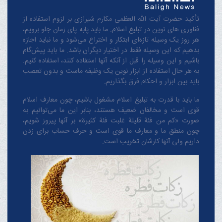
تأکید حضرت آیت الله العظمی مکارم شیرازی بر لزوم استفاده از
فناوری های نوین در تبلیغ اسلام: ما باید پابه پای زمان جلو برویم،
هر روز یک وسیله تازه‌ای ابتکار و اختراع می‌شود و ما نباید اجازه
بدهیم که این وسیله فقط در اختیار دیگران باشد. ما باید پیش‌گام
باشیم و این وسیله را قبل از آنکه آنها استفاده کنند، استفاده کنیم.
به هر حال استفاده از ابزار نوین یک وظیفه ماست و بدون تعصب
باید بین ابزار و احکام فرق بگذاریم.
ما باید با قدرت به تبلیغ اسلام مشغول باشیم، چون معارف اسلام
قوی است و مخالفان ضعیف هستند، بنابر این ما می‌توانیم به
صورت «کم من فئة قلیلة غلبت فئة کثیرة» بر آنها پیروز شویم،
چون منطق‌ ما و معارف ‌ما قوی است و حرف حساب برای زدن
داریم ولی آنها کارشان تخریب است.