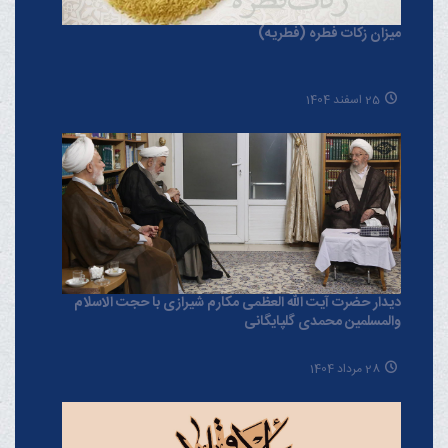
میزان زکات فطره (فطریه)
25 اسفند 1404
دیدار حضرت آیت الله العظمی مکارم شیرازی با حجت الاسلام
والمسلمین محمدی گلپایگانی
28 مرداد 1404