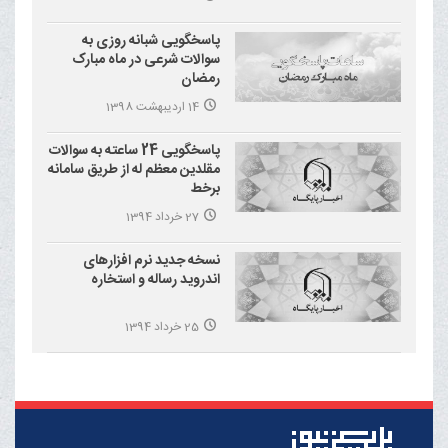
پاسخگویی شبانه روزی به
سوالات شرعی در ماه مبارک
رمضان
14 اردیبهشت 1398
پاسخگویی 24 ساعته به سوالات
مقلدین معظم له از طریق سامانه
برخط
27 خرداد 1394
نسخه جدید نرم افزارهای
اندروید رساله و استخاره
25 خرداد 1394