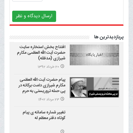
ارسال دیدگاه و نظر
پربازدیدترین ها
افتتاح بخش استخاره سایت
حضرت آیت الله العظمی مکارم
شیرازی (مدظله)
20 خرداد 1392
پیام حضرت آیت الله العظمی
مکارم شیرازی دامت برکاته در
پی حمله تروریستی به حرم
احمد بن موسی علیه السلام
23 مرداد 1402
(شاهچراغ)
تغییر شماره سامانه ی پیام
کوتاه دفتر معظم له