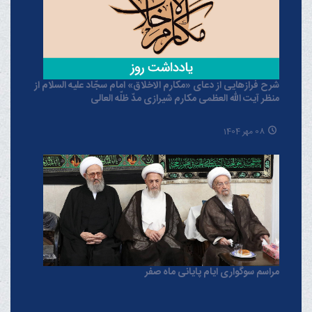
شرح فرازهایی از دعای «مکارم الاخلاق» امام سجّاد علیه السلام از
منظر آیت الله العظمی مکارم شیرازی مدّ ظلّه العالی
08 مهر 1404
مراسم سوگواری ایام پایانی ماه صفر