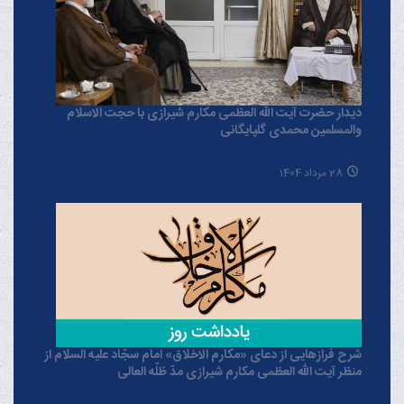
دیدار حضرت آیت الله العظمی مکارم شیرازی با حجت الاسلام
والمسلمین محمدی گلپایگانی
28 مرداد 1404
شرح فرازهایی از دعای «مکارم الاخلاق» امام سجّاد علیه السلام از
منظر آیت الله العظمی مکارم شیرازی مدّ ظلّه العالی