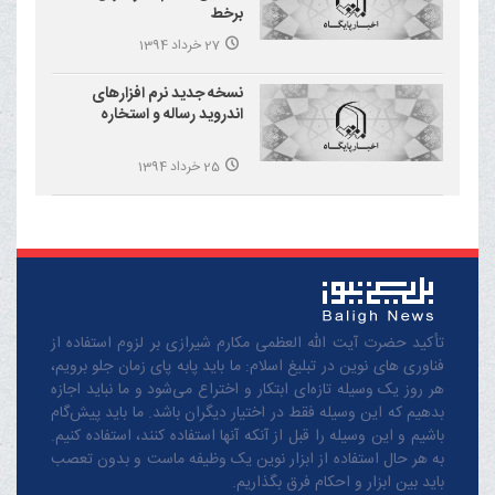
برخط
27 خرداد 1394
نسخه جدید نرم افزارهای
اندروید رساله و استخاره
25 خرداد 1394
تأکید حضرت آیت الله العظمی مکارم شیرازی بر لزوم استفاده از
فناوری های نوین در تبلیغ اسلام: ما باید پابه پای زمان جلو برویم،
هر روز یک وسیله تازه‌ای ابتکار و اختراع می‌شود و ما نباید اجازه
بدهیم که این وسیله فقط در اختیار دیگران باشد. ما باید پیش‌گام
باشیم و این وسیله را قبل از آنکه آنها استفاده کنند، استفاده کنیم.
به هر حال استفاده از ابزار نوین یک وظیفه ماست و بدون تعصب
باید بین ابزار و احکام فرق بگذاریم.