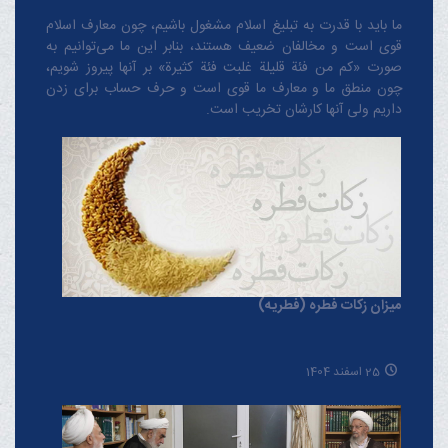
ما باید با قدرت به تبلیغ اسلام مشغول باشیم، چون معارف اسلام
قوی است و مخالفان ضعیف هستند، بنابر این ما می‌توانیم به
صورت «کم من فئة قلیلة غلبت فئة کثیرة» بر آنها پیروز شویم،
چون منطق‌ ما و معارف ‌ما قوی است و حرف حساب برای زدن
داریم ولی آنها کارشان تخریب است.
میزان زکات فطره (فطریه)
25 اسفند 1404