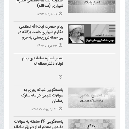
حضرت آیت الله العظمی مکارم
شیرازی (مدظله)
20 خرداد 1392
پیام حضرت آیت الله العظمی
مکارم شیرازی دامت برکاته در
پی حمله تروریستی به حرم
احمد بن موسی علیه السلام
23 مرداد 1402
(شاهچراغ)
تغییر شماره سامانه ی پیام
کوتاه دفتر معظم له
پاسخگویی شبانه روزی به
سوالات شرعی در ماه مبارک
رمضان
14 اردیبهشت 1398
پاسخگویی 24 ساعته به سوالات
مقلدین معظم له از طریق سامانه