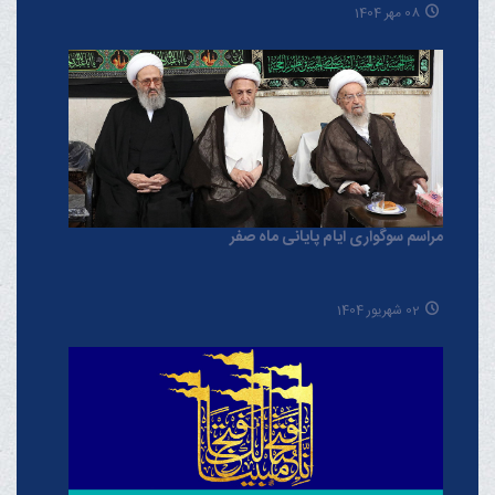
08 مهر 1404
مراسم سوگواری ایام پایانی ماه صفر
02 شهریور 1404