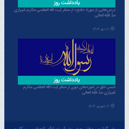
درس‌هایی از سورۀ «فتح» از منظر آیت الله العظمی مکارم شیرازی
مدّ ظلّه العالی
20 مهر 1404
حُسن خلق در آموزه‌های نبوی از منظر آیت الله العظمی مکارم
شیرازی مدّ ظلّه العالی
19 شهریور 1404