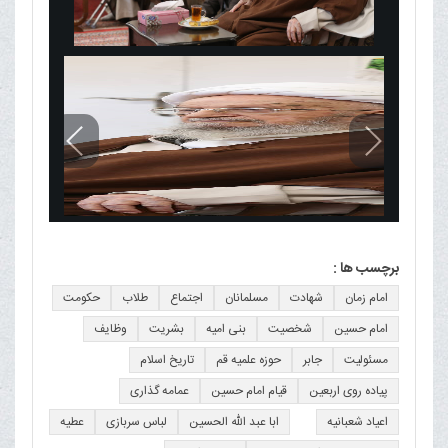
برچسب ها :
امام زمان
شهادت
مسلمانان
اجتماع
طلاب
حکومت
امام حسین
شخصیت
بنی امیه
بشریت
وظایف
مسئولیت
جابر
حوزه علمیه قم
تاریخ اسلام
پیاده روی اربعین
قیام امام حسین
عمامه گذاری
اعیاد شعبانیه
ابا عبد الله الحسین
لباس سربازی
عطیه