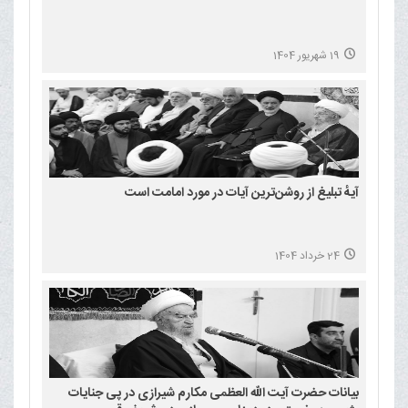
19 شهریور 1404
آیهٔ تبلیغ از روشن‌ترین آیات در مورد امامت است
24 خرداد 1404
بیانات حضرت آیت الله العظمی مکارم شیرازی در پی جنایات