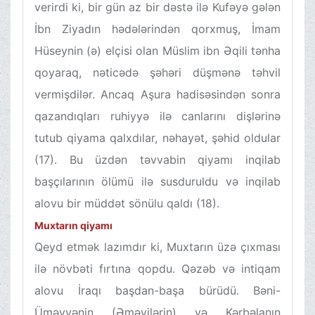
verirdi ki, bir gün az bir dəstə ilə Kufəyə gələn
İbn Ziyadın hədələrindən qorxmuş, İmam
Hüseynin (ə) elçisi olan Müslim ibn Əqili tənha
qoyaraq, nəticədə şəhəri düşmənə təhvil
vermişdilər. Ancaq Aşura hadisəsindən sonra
qazandıqları ruhiyyə ilə canlarını dişlərinə
tutub qiyama qalxdılar, nəhayət, şəhid oldular
(17). Bu üzdən təvvabin qiyamı inqilab
başçılarının ölümü ilə susduruldu və inqilab
alovu bir müddət sönülu qaldı (18).
Muxtarın qiyamı
Qeyd etmək lazımdır ki, Muxtarın üzə çıxması
ilə növbəti fırtına qopdu. Qəzəb və intiqam
alovu İraqı başdan-başa bürüdü. Bəni-
Üməyyənin (Əməvilərin) və Kərbəlanın