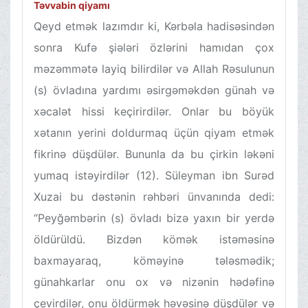
Təvvabin qiyamı
Qeyd etmək lazımdır ki, Kərbəla hadisəsindən
sonra Kufə şiələri özlərini hamıdan çox
məzəmmətə layiq bilirdilər və Allah Rəsulunun
(s) övladına yardımı əsirgəməkdən günah və
xəcalət hissi keçirirdilər. Onlar bu böyük
xətanın yerini doldurmaq üçün qiyam etmək
fikrinə düşdülər. Bununla da bu çirkin ləkəni
yumaq istəyirdilər (12). Süleyman ibn Surəd
Xuzai bu dəstənin rəhbəri ünvanında dedi:
“Peyğəmbərin (s) övladı bizə yaxın bir yerdə
öldürüldü. Bizdən kömək istəməsinə
baxmayaraq, köməyinə tələsmədik;
günahkarlar onu ox və nizənin hədəfinə
çevirdilər, onu öldürmək həvəsinə düşdülər və