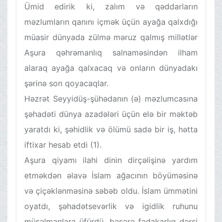
Ümid edirik ki, zalım və qəddarların
məzlumların qanını içmək üçün ayağa qalxdığı
müasir dünyada zülmə məruz qalmış millətlər
Aşura qəhrəmanlıq salnaməsindən ilham
alaraq ayağa qalxacaq və onların dünyadakı
şərinə son qoyacaqlar.
Həzrət Seyyidüş-şühədanın (ə) məzlumcasına
şəhadəti dünya azadələri üçün elə bir məktəb
yaratdı ki, şəhidlik və ölümü sadə bir iş, hətta
iftixar hesab etdi (1).
Aşura qiyamı ilahi dinin dirçəlişinə yardım
etməkdən əlavə İslam ağacının böyüməsinə
və çiçəklənməsinə səbəb oldu. İslam ümmətini
oyatdı, şəhadətsevərlik və igidlik ruhunu
müsəlmanlara üfürdü, bəşərə fədakarlıq dərsi