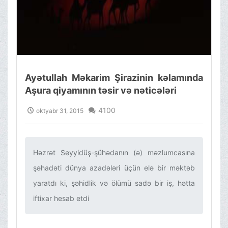
Ayətullah Məkarim Şirazinin kəlamında
Aşura qiyamının təsir və nəticələri
4100
oktyabr 31, 2015
Həzrət Seyyidüş-şühədanın (ə) məzlumcasına
şəhadəti dünya azadələri üçün elə bir məktəb
yaratdı ki, şəhidlik və ölümü sadə bir iş, hətta
iftixar hesab etdi‌