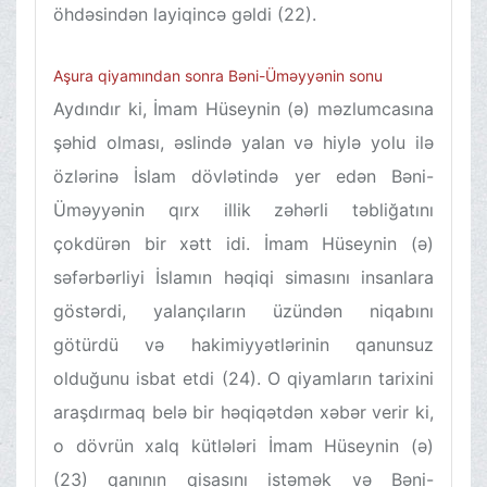
öhdəsindən layiqincə gəldi (22).
Aşura qiyamından sonra Bəni-Üməyyənin sonu
Aydındır ki, İmam Hüseynin (ə) məzlumcasına
şəhid olması, əslində yalan və hiylə yolu ilə
özlərinə İslam dövlətində yer edən Bəni-
Üməyyənin qırx illik zəhərli təbliğatını
çokdürən bir xətt idi. İmam Hüseynin (ə)
səfərbərliyi İslamın həqiqi simasını insanlara
göstərdi, yalançıların üzündən niqabını
götürdü və hakimiyyətlərinin qanunsuz
olduğunu isbat etdi (24). O qiyamların tarixini
araşdırmaq belə bir həqiqətdən xəbər verir ki,
o dövrün xalq kütlələri İmam Hüseynin (ə)
(23) qanının qisasını istəmək və Bəni-