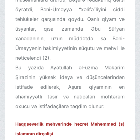
öyrətdi, Bəni-Üməyyə “xəlifə”liyini ciddi
təhlükələr qarşısında qoydu. Qanlı qiyam və
üsyanlar, qısa zamanda Əbu Süfyan
xanədanının, uzun müddətdə isə Bəni-
Üməyyənin hakimiyyətinin süqutu və məhvi ilə
nəticələndi (2).
Bu yazıda Ayətullah əl-üzma Məkarim
Şirazinin yüksək ideya və düşüncələrindən
istifadə edilərək, Aşura qiyamının ən
əhəmiyyətli təsir və nəticələri möhtərəm
oxucu və istifadəçilərə təqdim olunur:
Haqqsevərlik mehvərində həzrət Məhəmməd (s)
islamının dirçəlişi