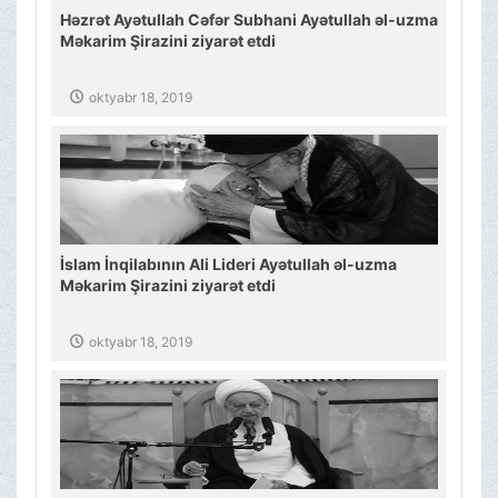
Həzrət Ayətullah Cəfər Subhani Ayətullah əl-uzma
Məkarim Şirazini ziyarət etdi
oktyabr 18, 2019
İslam İnqilabının Ali Lideri Ayətullah əl-uzma
Məkarim Şirazini ziyarət etdi
oktyabr 18, 2019