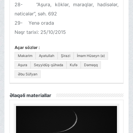
28- “Aşura, köklər, maraqlar, hadisələr,
nəticələr”, səh. 692
29- Yenə orada
Nəşr tarixi: 25/10/2015
Açar sözlər :
Məkarim
Ayətullah
Şirazi
İmam Hüseyn (ə)
Aşura
Seyyidüş-şühəda
Kufə
Dəməşq
Əbu Süfyan
Əlaqəli materiallar