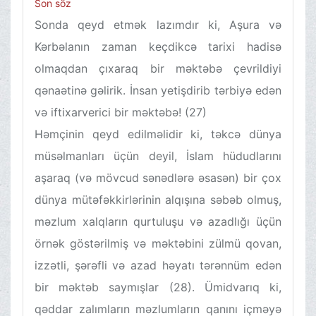
Son söz
Sonda qeyd etmək lazımdır ki, Aşura və
Kərbəlanın zaman keçdikcə tarixi hadisə
olmaqdan çıxaraq bir məktəbə çevrildiyi
qənaətinə gəlirik. İnsan yetişdirib tərbiyə edən
və iftixarverici bir məktəbə! (27)
Həmçinin qeyd edilməlidir ki, təkcə dünya
müsəlmanları üçün deyil, İslam hüdudlarını
aşaraq (və mövcud sənədlərə əsasən) bir çox
dünya mütəfəkkirlərinin alqışına səbəb olmuş,
məzlum xalqların qurtuluşu və azadlığı üçün
örnək göstərilmiş və məktəbini zülmü qovan,
izzətli, şərəfli və azad həyatı tərənnüm edən
bir məktəb saymışlar (28). Ümidvarıq ki,
qəddar zalımların məzlumların qanını içməyə