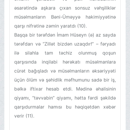
əsarətində aşkara çıxan sonsuz vəhşiliklər
müsəlmanların Bəni-Üməyyə hakimiyyətinə
qarşı nifrətinə zəmin yaratdı (10).
Başqa bir tərəfdən İmam Hüseyn (ə) az sayda
tərəfdarı və “Zillət bizdən uzaqdır!” – fəryadı
ilə silahla tam təchiz olunmuş qoşun
qarşısında inqilabi hərəkatı müsəlmanlara
cürət bağışladı və müsəlmanların əksəriyyəti
üçün ölüm və şəhidlik məfhumunu sadə bir iş,
bəlkə iftixar hesab etdi. Mədinə əhalisinin
qiyamı, “təvvabin” qiyamı, hətta fərdi şəkildə
qarşıdurmalar hamısı bu həqiqətdən xəbər
verir (11).