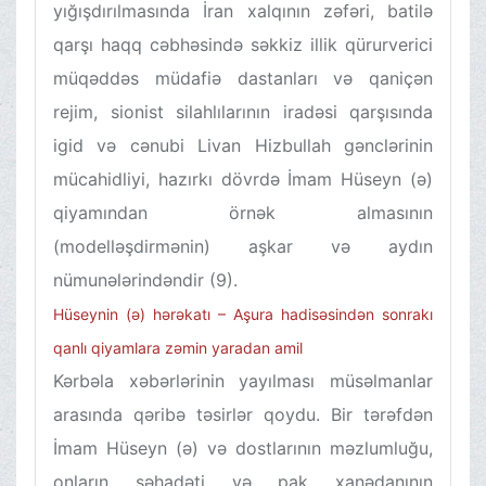
yığışdırılmasında İran xalqının zəfəri, batilə
qarşı haqq cəbhəsində səkkiz illik qürurverici
müqəddəs müdafiə dastanları və qaniçən
rejim, sionist silahlılarının iradəsi qarşısında
igid və cənubi Livan Hizbullah gənclərinin
mücahidliyi, hazırkı dövrdə İmam Hüseyn (ə)
qiyamından örnək almasının
(modelləşdirmənin) aşkar və aydın
nümunələrindəndir (9).
Hüseynin (ə) hərəkatı – Aşura hadisəsindən sonrakı
qanlı qiyamlara zəmin yaradan amil
Kərbəla xəbərlərinin yayılması müsəlmanlar
arasında qəribə təsirlər qoydu. Bir tərəfdən
İmam Hüseyn (ə) və dostlarının məzlumluğu,
onların şəhadəti və pak xanədanının