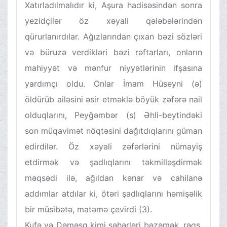
Xatırladılmalıdır ki, Aşura hadisəsindən sonra
yezidçilər öz xəyali qələbələrindən
qürurlanırdılar. Ağızlarından çıxan bəzi sözləri
və büruzə verdikləri bəzi rəftarları, onların
mahiyyət və mənfur niyyətlərinin ifşasına
yardımçı oldu. Onlar İmam Hüseyni (ə)
öldürüb ailəsini əsir etməklə böyük zəfərə nail
olduqlarını, Peyğəmbər (s) Əhli-beytindəki
son müqavimət nöqtəsini dağıtdıqlarını güman
edirdilər. Öz xəyali zəfərlərini nümayiş
etdirmək və şadlıqlarını təkmilləşdirmək
məqsədi ilə, ağıldan kənar və cahilanə
addımlar atdılar ki, ötəri şadlıqlarını həmişəlik
bir müsibətə, matəmə çevirdi (3).
Kufə və Dəməşq kimi şəhərləri bəzəmək, rəqs,