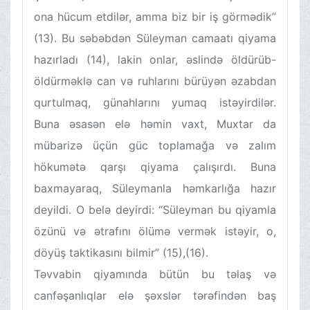
ona hücum etdilər, amma biz bir iş görmədik”
(13). Bu səbəbdən Süleyman camaatı qiyama
hazırladı (14), lakin onlar, əslində öldürüb-
öldürməklə can və ruhlarını bürüyən əzabdan
qurtulmaq, günahlarını yumaq istəyirdilər.
Buna əsasən elə həmin vaxt, Muxtar da
mübarizə üçün güc toplamağa və zalım
hökumətə qarşı qiyama çalışırdı. Buna
baxmayaraq, Süleymanla həmkarlığa hazır
deyildi. O belə deyirdi: “Süleyman bu qiyamla
özünü və ətrafını ölümə vermək istəyir, o,
döyüş taktikasını bilmir” (15),(16).
Təvvabin qiyamında bütün bu təlaş və
canfəşanlıqlar elə şəxslər tərəfindən baş