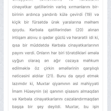
cinayətkar qatillərinin varlıq xırmanlarını bir-
birinin ardınca yandırıb külə çevirdi (19) və
kiçik bir fürsətdə ürək yaralarına məlhəm
qoydu. Kərbəla qatillərindən (20) alınan
intiqam alovu o qədər güclü və hərarətli idi ki,
qısa bir müddətdə Kərbəla cinayətkarlarının
payını verdi. Onların hər biri törətdikləri əmələ
uyğun olaraq ən ağır cəzaya məhkum
edilməklə öz çirkin əməllərinin qarşılıqlı
nəticəsini aldılar (21). Bunu da qeyd etmək
lazımdır ki, Muxtar qiyamının əsl mahiyyəti
İmam Hüseynin (ə) qanının qisasını almaqdan
və Kərbəla cinayətkarlarını cəzalandırmaqdan
başqa bir şey deyildi. Muxtar, bu işin