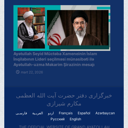
Ayətullah Seyid Müctəba Xameneinin İslam
İnqilabının Lideri seçilməsi münasibəti ilə
Ayətullah-uzma Məkarim Şirazinin mesajı
mart 22, 2026
خبرگزاری دفتر حضرت آیت الله العظمی
مکارم شیرازی
فارسـی
العربـیة
اردو
Français
Español
Azərbaycan
Русский
English
THE OFFICIAL WEBSITE OF GRAND AYATOLLAH