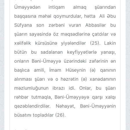
Üməyyədən intiqam almaq şüarından
başqasına məhəl qoymurdular, hətta Ali Əbu
Süfyana son zərbəni vuran Abbasilər bu
şüarın sayəsində öz məqsədlərinə çatdılar və
xəlifəlik kürsüsünə yiyələndilər (25). Lakin
bütün bu sadalanan keyfiyyətlərlə yanaşı,
onların Bəni-Üməyyə üzərindəki zəfərinin ən
başlıca amili, İmam Hüseynin (ə) qanının
alınması şüarı və o həzrətin (ə) xanədanının
məzlumluğunun ibrazı idi. Onlar, bu şüarı
rəhbər tutmaqla, Bəni-Üməyyəyə qarşı xalqı
qəzəbləndirdilər. Nəhayət, Bəni-Üməyyənin
büsatını topladılar (26).