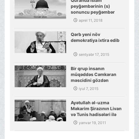
Quranda islam
peyğəmbərinin (s)
sonuncu peyğəmbər
olmasına dair sübutlar
aprel 11, 2018
Qərb yeni növ
demokratiya ixtira edib
sentyabr 17, 2015
Bir qrup insanın
müqəddəs Cəmkəran
məscidini gözdən
salmaq cəhdi
iyul 7, 2015
Ayətullah əl-uzma
Məkarim Şirazının Livan
və Tunis hadisələri ilə
bağlı təhlili
yanvar 19, 2011