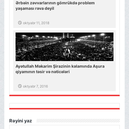
Ərbəin zəvvarlarının gömrükdə problem
yaşaması rəva deyil
oktyabr 11, 2018
Ayətullah Məkarim Şirazinin kəlamında Aşura
qiyamının təsir və nəticələri
oktyabr 7, 2016
Rəyini yaz