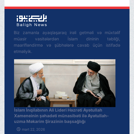
Biz zamanla ayaqlaşaraq irəli getməli və müxtəlif
müasir vasitələrdən İslam dininin təbliği,
maarifləndirmə və şübhələrə cavab üçün istifadə
etməliyik.
İslam İnqilabının Ali Lideri Həzrəti Ayətullah
Xameneinin şəhadəti münasibəti ilə Ayətullah-
uzma Məkarim Şirazinin başsağlığı
mart 22, 2026