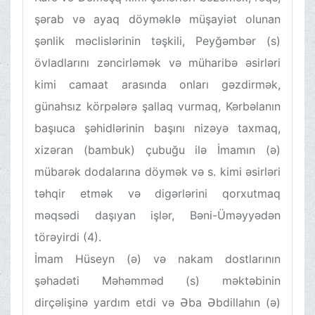
şərab və ayaq döyməklə müşayiət olunan
şənlik məclislərinin təşkili, Peyğəmbər (s)
övladlarını zəncirləmək və müharibə əsirləri
kimi camaat arasında onları gəzdirmək,
günahsız körpələrə şallaq vurmaq, Kərbəlanın
başıuca şəhidlərinin başını nizəyə taxmaq,
xizəran (bambuk) çubuğu ilə İmamın (ə)
mübarək dodalarına döymək və s. kimi əsirləri
təhqir etmək və digərlərini qorxutmaq
məqsədi daşıyan işlər, Bəni-Üməyyədən
törəyirdi (4).
İmam Hüseyn (ə) və nakam dostlarının
şəhadəti Məhəmməd (s) məktəbinin
dirçəlişinə yardım etdi və Əba Əbdillahın (ə)