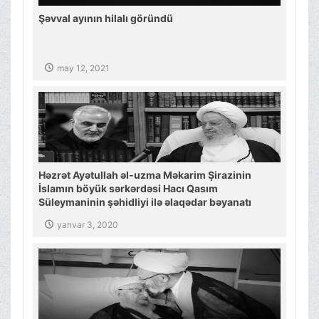
Şəvval ayının hilalı göründü
may 12, 2021
Həzrət Ayətullah əl-uzma Məkarim Şirazinin
İslamın böyük sərkərdəsi Hacı Qasım
Süleymaninin şəhidliyi ilə əlaqədar bəyanatı
yanvar 3, 2020