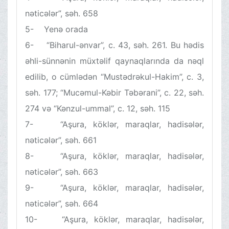
nəticələr”, səh. 658
5- Yenə orada
6- “Biharul-ənvar”, c. 43, səh. 261. Bu hədis
əhli-sünnənin müxtəlif qaynaqlarında da nəql
edilib, o cümlədən “Mustədrəkul-Hakim”, c. 3,
səh. 177; “Mucəmul-Kəbir Təbərani”, c. 22, səh.
274 və “Kənzul-ummal”, c. 12, səh. 115
7- “Aşura, köklər, maraqlar, hadisələr,
nəticələr”, səh. 661
8- “Aşura, köklər, maraqlar, hadisələr,
nəticələr”, səh. 663
9- “Aşura, köklər, maraqlar, hadisələr,
nəticələr”, səh. 664
10- “Aşura, köklər, maraqlar, hadisələr,