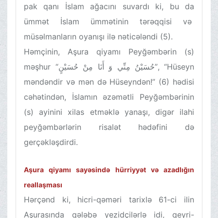
pak qanı İslam ağacını suvardı ki, bu da
ümmət İslam ümmətinin tərəqqisi və
müsəlmanların oyanışı ilə nəticələndi (5).
Həmçinin, Aşura qiyamı Peyğəmbərin (s)
məşhur “حُسَيْنُ مِنِّي وَ أَنَا مِنْ حُسَيْنٍ”, “Hüseyn
məndəndir və mən də Hüseyndən!” (6) hədisi
cəhətindən, İslamın əzəmətli Peyğəmbərinin
(s) ayinini xilas etməklə yanaşı, digər ilahi
peyğəmbərlərin risalət hədəfini də
gerçəkləşdirdi.
Aşura qiyamı sayəsində hürriyyət və azadlığın
reallaşması
Hərçənd ki, hicri-qəməri tarixlə 61-ci ilin
Aşurasında qələbə yezidçilərlə idi, qeyri-