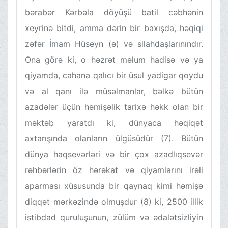
bərabər Kərbəla döyüşü batil cəbhənin
xeyrinə bitdi, amma dərin bir baxışda, həqiqi
zəfər İmam Hüseyn (ə) və silahdaşlarınındır.
Ona görə ki, o həzrət məlum hadisə və ya
qiyamda, cahana qalıcı bir üsul yadigar qoydu
və al qanı ilə müsəlmanlar, bəlkə bütün
azadələr üçün həmişəlik tarixə həkk olan bir
məktəb yaratdı ki, dünyaca həqiqət
axtarışında olanların ülgüsüdür (7). Bütün
dünya haqsevərləri və bir çox azadlıqsevər
rəhbərlərin öz hərəkat və qiyamlarını irəli
aparması xüsusunda bir qaynaq kimi həmişə
diqqət mərkəzində olmuşdur (8) ki, 2500 illik
istibdad quruluşunun, zülüm və ədalətsizliyin