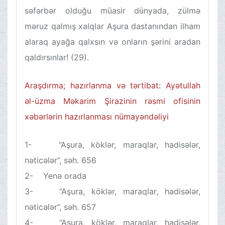
səfərbər olduğu müasir dünyada, zülmə
məruz qalmış xalqlar Aşura dastanından ilham
alaraq ayağa qalxsın və onların şərini aradan
qaldırsınlar! (29).
Araşdırma; hazırlanma və tərtibat: Ayətullah
əl-üzma Məkarim Şirazinin rəsmi ofisinin
xəbərlərin hazırlanması nümayəndəliyi
1- “Aşura, köklər, maraqlar, hadisələr,
nəticələr”, səh. 656
2- Yenə orada
3- “Aşura, köklər, maraqlar, hadisələr,
nəticələr”, səh. 657
4- “Aşura, köklər, maraqlar, hadisələr,