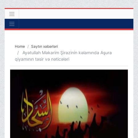
Home
Saytın xəbərləri
Ayətullah Məkarim Şirazinin kəlamında Aşura
qiyamının təsir və nəticələri