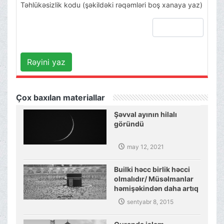
Təhlükəsizlik kodu (şəkildəki rəqəmləri boş xanaya yaz)
Rəyini yaz
Çox baxılan materiallar
Şəvval ayının hilalı
göründü
may 12, 2021
Builki həcc birlik həcci
olmalıdır/ Müsəlmanlar
həmişəkindən daha artıq
müttəfiq olmalıdırlar
sentyabr 8, 2015