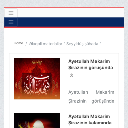
Home
Əlaqəli materiallar " Seyyidüş şühəda "
Ayətullah Məkarim
Şirazinin görüşündə
İmam Hüseyn (ə)
əzadarlığının təhlili
Ayətullah Məkarim
Şirazinin görüşündə
İmam Hüseyn (ə)
Ayətullah Məkarim
əzadarlığının təhlili
Şirazinin kəlamında
İslam ümmətinin