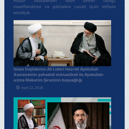
müasir vasitələrdən İslam dininin təbliği,
maarifləndirmə və şübhələrə cavab üçün istifadə
etməliyik.
İslam İnqilabının Ali Lideri Həzrəti Ayətullah
Xameneinin şəhadəti münasibəti ilə Ayətullah-
uzma Məkarim Şirazinin başsağlığı
mart 22, 2026