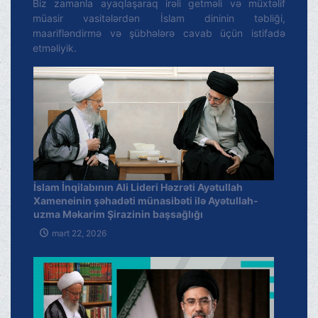
Biz zamanla ayaqlaşaraq irəli getməli və müxtəlif
müasir vasitələrdən İslam dininin təbliği,
maarifləndirmə və şübhələrə cavab üçün istifadə
etməliyik.
İslam İnqilabının Ali Lideri Həzrəti Ayətullah
Xameneinin şəhadəti münasibəti ilə Ayətullah-
uzma Məkarim Şirazinin başsağlığı
mart 22, 2026