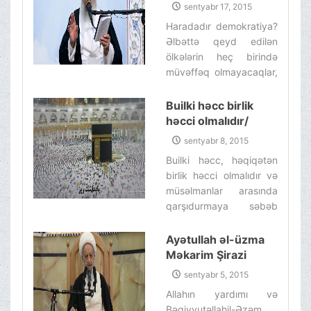
edib
sentyabr 17, 2015
təsirlərini görmüşəm.‌
Haradadır demokratiya?
Əlbəttə qeyd edilən
ölkələrin heç birində
müvəffəq olmayacaqlar,
amma bu yeni ixtira və
addımları, qərblilərin
Builki həcc birlik
demokratiya şüarlarında
həcci olmalıdır/
nə qədər yalançı
Müsəlmanlar
sentyabr 8, 2015
olduqlarını göstərir.‌
həmişəkindən daha
Builki həcc, həqiqətən
artıq müttəfiq
birlik həcci olmalıdır və
olmalıdırlar
müsəlmanlar arasında
qarşıdurmaya səbəb
olan hallardan
çəkinilməlidir. Ona görə
Ayətullah əl-üzma
ki, ekstremist vəhhabilər
Məkarim Şirazi
bütün müsəlmanlara
cənabları tərəfindən
sentyabr 5, 2015
qarşı çıxıblar.‌ ‌
fiqhin ali
Allahın yardımı və
mühazirələrinə
Bəqiyyutəllahil-Əzəm