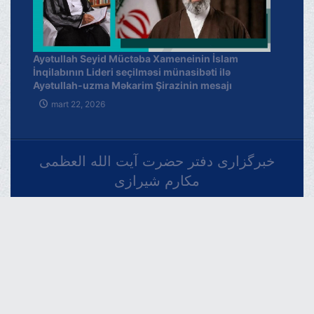
Ayətullah Seyid Müctəba Xameneinin İslam
İnqilabının Lideri seçilməsi münasibəti ilə
Ayətullah-uzma Məkarim Şirazinin mesajı
mart 22, 2026
خبرگزاری دفتر حضرت آیت الله العظمی
مکارم شیرازی
فارسـی
العربـیة
اردو
Français
Español
Azərbaycan
Русский
English
THE OFFICIAL WEBSITE OF GRAND AYATOLLAH
MAKAREM SHIRAZI Qom - IR.Iran.
Phone : 00982537742819 Fax : 00982537749184 Contact
Us : info [@] makarem [.] ir