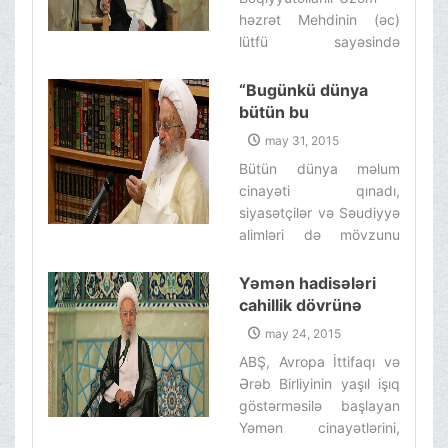
(“Müzaribə” babı)
həzrət Mehdinin (əc)
start verilir.
lütfü sayəsində
Ayətullah əl-üzma
Məkarim Şirazi
“Bugünkü dünya
cənablarının fiqhin ali
bütün bu
mühazirələri sentyabr
cinayətlərlə bəşər
may 31, 2015
ayının 6-dan, bazar
tarixinin ən pis
Bütün dünya məlum
günündən etibarən,
dövrüdür.”
cinayəti qınadı,
Allahın izni ilə başlanır.‌ ‌
siyasətçilər və Səudiyyə
alimləri də mövzunu
qınaq obyektinə çevirdi.
Amma bəşərin nə qədər
Yəmən hadisələri
xəbərsiz və sadə
cahillik dövrünə
olduğunu güman
dönüşdür. Qərbin
may 24, 2015
edirlər?!‌ ‌
“insan hüquqları”
ABŞ, Avropa İttifaqı və
şüarına aldanmayaq!
Ərəb Birliyinin yaşıl işıq
göstərməsilə başlayan
Yəmən cinayətlərini,